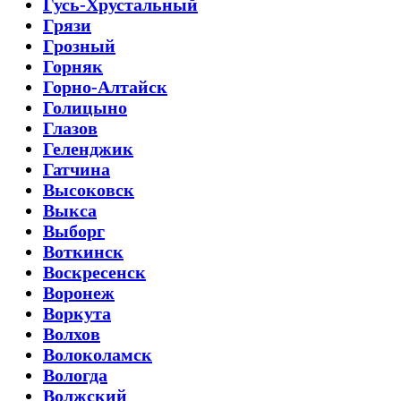
Гусь-Хрустальный
Грязи
Грозный
Горняк
Горно-Алтайск
Голицыно
Глазов
Геленджик
Гатчина
Высоковск
Выкса
Выборг
Воткинск
Воскресенск
Воронеж
Воркута
Волхов
Волоколамск
Вологда
Волжский