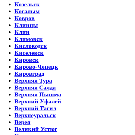
Козельск
Когалым
Ковров
Клинцы
Клин
Климовск
Кисловодск
Киселевск
Кировск
Кирово-Чепецк
Кировград
Верхняя Тура
Верхняя Салда
Верхняя Пышма
Верхний Уфалей
Верхний Тагил
Верхнеуральск
Верея
Великий Устюг