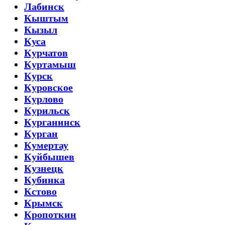
Лабинск
Кыштым
Кызыл
Куса
Курчатов
Куртамыш
Курск
Куровское
Курлово
Курильск
Курганинск
Курган
Кумертау
Куйбышев
Кузнецк
Кубинка
Кстово
Крымск
Кропоткин