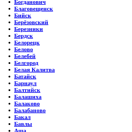
Богданович
Благовещенск
Бийск
Берёзовский
Березники
Бердск
Белорецк
Белово
Белебей
Белгород
Белая Калитва
Батайск
Барнаул
Балтийск
Балашиха
Балаково
Балабаново
Бакал
Бавлы
Аша