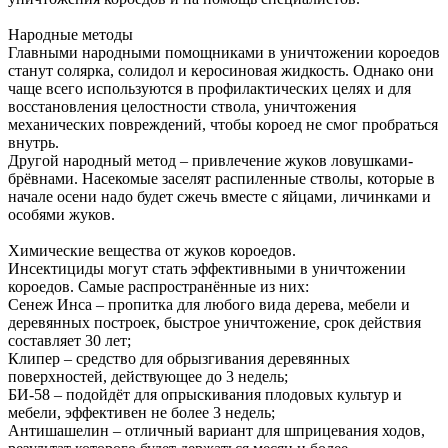
Народные методы
Главными народными помощниками в уничтожении короедов
станут солярка, солидол и керосиновая жидкость. Однако они
чаще всего используются в профилактических целях и для
восстановления целостности ствола, уничтожения
механических повреждений, чтобы короед не смог пробраться
внутрь.
Другой народный метод – привлечение жуков ловушками-
брёвнами. Насекомые заселят распиленные стволы, которые в
начале осени надо будет сжечь вместе с яйцами, личинками и
особями жуков.
Химические вещества от жуков короедов.
Инсектициды могут стать эффективными в уничтожении
короедов. Самые распространённые из них:
Сенеж Инса – пропитка для любого вида дерева, мебели и
деревянных построек, быстрое уничтожение, срок действия
составляет 30 лет;
Клипер – средство для обрызгивания деревянных
поверхностей, действующее до 3 недель;
БИ-58 – подойдёт для опрыскивания плодовых культур и
мебели, эффективен не более 3 недель;
Антишашелин – отличный вариант для шприцевания ходов,