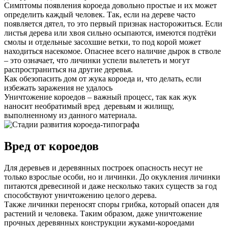
Симптомы появления короеда довольно простые и их может
определить каждый человек. Так, если на дереве часто
появляется дятел, то это первый признак насторожиться. Если
листья дерева или хвоя сильно осыпаются, имеются подтёки
смолы и отдельные засохшие ветки, то под корой может
находиться насекомое. Опаснее всего наличие дырок в стволе
– это означает, что личинки успели вылететь и могут
распространиться на другие деревья.
Как обезопасить дом от жука короеда и, что делать, если
избежать заражения не удалось
Уничтожение короедов – важный процесс, так как жук
наносит необратимый вред деревьям и жилищу,
выполненному из данного материала.
Вред от короедов
Для деревьев и деревянных построек опасность несут не
только взрослые особи, но и личинки. До окукления личинки
питаются древесиной и даже несколько таких существ за год
способствуют уничтожению целого дерева.
Также личинки переносят споры грибка, который опасен для
растений и человека. Таким образом, даже уничтожение
прочных деревянных конструкции жуками-короедами