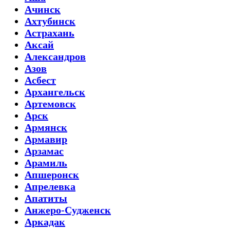
Ачинск
Ахтубинск
Астрахань
Аксай
Александров
Азов
Асбест
Архангельск
Артемовск
Арск
Армянск
Армавир
Арзамас
Арамиль
Апшеронск
Апрелевка
Апатиты
Анжеро-Судженск
Аркадак