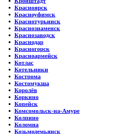
Кронштадт
Красноярск
Красноуфимск
Краснотурьинск
Краснознаменск
Краснозаводск
Краснодар
Красногорск
Красноармейск
Котлас
Котельники
Кострома
Костомукша
Королёв
Коркино
Копейск
Комсомольск-на-Амуре
Колпино
Коломна
Козьмодемьянск