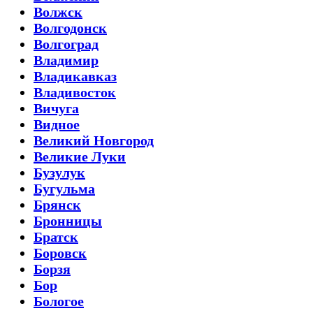
Волжск
Волгодонск
Волгоград
Владимир
Владикавказ
Владивосток
Вичуга
Видное
Великий Новгород
Великие Луки
Бузулук
Бугульма
Брянск
Бронницы
Братск
Боровск
Борзя
Бор
Бологое