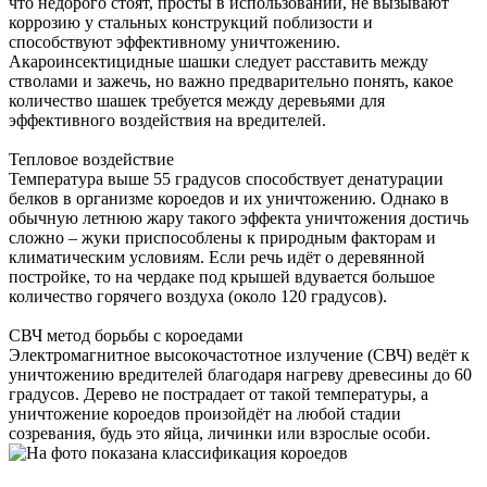
что недорого стоят, просты в использовании, не вызывают
коррозию у стальных конструкций поблизости и
способствуют эффективному уничтожению.
Акароинсектицидные шашки следует расставить между
стволами и зажечь, но важно предварительно понять, какое
количество шашек требуется между деревьями для
эффективного воздействия на вредителей.
Тепловое воздействие
Температура выше 55 градусов способствует денатурации
белков в организме короедов и их уничтожению. Однако в
обычную летнюю жару такого эффекта уничтожения достичь
сложно – жуки приспособлены к природным факторам и
климатическим условиям. Если речь идёт о деревянной
постройке, то на чердаке под крышей вдувается большое
количество горячего воздуха (около 120 градусов).
СВЧ метод борьбы с короедами
Электромагнитное высокочастотное излучение (СВЧ) ведёт к
уничтожению вредителей благодаря нагреву древесины до 60
градусов. Дерево не пострадает от такой температуры, а
уничтожение короедов произойдёт на любой стадии
созревания, будь это яйца, личинки или взрослые особи.