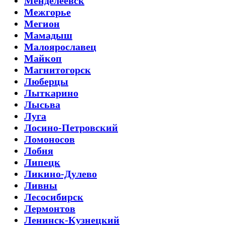
Менделеевск
Межгорье
Мегион
Мамадыш
Малоярославец
Майкоп
Магнитогорск
Люберцы
Лыткарино
Лысьва
Луга
Лосино-Петровский
Ломоносов
Лобня
Липецк
Ликино-Дулево
Ливны
Лесосибирск
Лермонтов
Ленинск-Кузнецкий