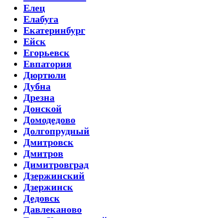
Елец
Елабуга
Екатеринбург
Ейск
Егорьевск
Евпатория
Дюртюли
Дубна
Дрезна
Донской
Домодедово
Долгопрудный
Дмитровск
Дмитров
Димитровград
Дзержинский
Дзержинск
Дедовск
Давлеканово