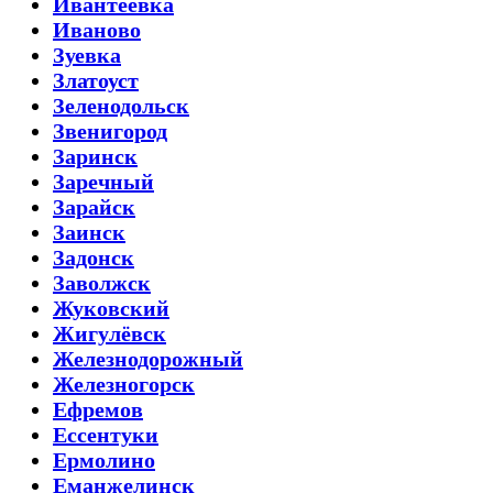
Ивантеевка
Иваново
Зуевка
Златоуст
Зеленодольск
Звенигород
Заринск
Заречный
Зарайск
Заинск
Задонск
Заволжск
Жуковский
Жигулёвск
Железнодорожный
Железногорск
Ефремов
Ессентуки
Ермолино
Еманжелинск