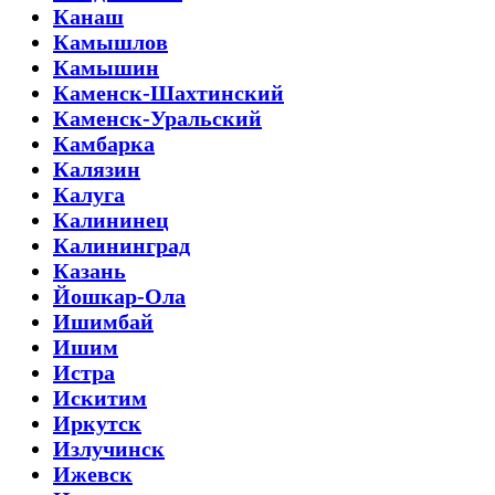
Канаш
Камышлов
Камышин
Каменск-Шахтинский
Каменск-Уральский
Камбарка
Калязин
Калуга
Калининец
Калининград
Казань
Йошкар-Ола
Ишимбай
Ишим
Истра
Искитим
Иркутск
Излучинск
Ижевск