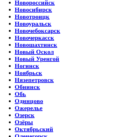
Новороссийск
Новосибирск
Новотроицк
Новоуральск
Новочебоксарск
Новочеркасск
Новошахтинск
Новый Оскол
Новый Уренгой
Ногинск
Ноябрьск
Нязепетровск
Обнинск
Обь
Одинцово
Ожерелье
Озерск
Озёры
Октябрьский
Оленегорск