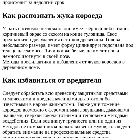
происходит за недолгий срок.
Как распознать жука короеда
Узнать насекомое несложно: оно имеет чёрный либо тёмно-
коричневый окрас со скосом на конце туловища. Скос
предназначен для удаления остатков древесины. Голова
небольшого размера, имеет форму цилиндру и подогнана под
тельце насекомого. Личинки же белые, не имеют ног и
немного изогнуты в своей позе.
Методы профилактики и избавления от жуков короедов в
деревянном доме.
Как избавиться от вредителя
Следует обработать всю древесину защитными средствами –
химическими и предназначенными для этого либо
известными в народе жидкостями. Также уничтожение
короедов возможно с феромонными ловушками, дымовыми
шашками, сверхвысокочастотными и тепловыми методами
воздействия. Если возникнут трудности или ни один из
методов не поможет досконально вывести жуков, то следует
обратить внимание на профессиональные средства
уничтожения короедов и на помощь специалистов.