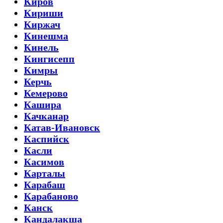
Киров
Кириши
Киржач
Кинешма
Кинель
Кингисепп
Кимры
Керчь
Кемерово
Кашира
Качканар
Катав-Ивановск
Каспийск
Касли
Касимов
Карталы
Карабаш
Карабаново
Канск
Кандалакша