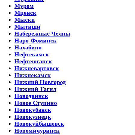
Муром
Мценск
Мыски
Мытищи
Набережные Челны
Наро-Фоминск
Нахабино
Нефтекамск
Нефтеюганск
Нижневартовск
Нижнекамск
Нижний Новгород
Нижний Тагил
Новодвинск
Новое Ступино
Новокубанск
Новокузнецк
Новокуйбышевск
Новомичуринск