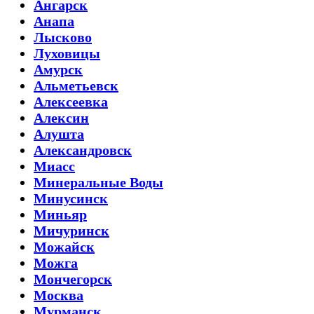
Ангарск
Анапа
Лысково
Луховицы
Амурск
Альметьевск
Алексеевка
Алексин
Алушта
Александровск
Миасс
Минеральные Воды
Минусинск
Миньяр
Мичуринск
Можайск
Можга
Мончегорск
Москва
Мурманск