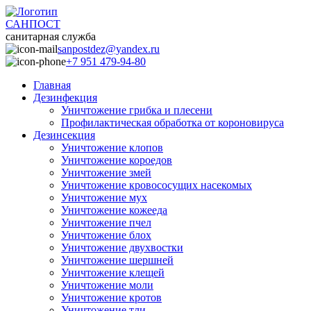
САНПОСТ
санитарная служба
sanpostdez@yandex.ru
+7 951 479-94-80
Главная
Дезинфекция
Уничтожение грибка и плесени
Профилактическая обработка от короновируса
Дезинсекция
Уничтожение клопов
Уничтожение короедов
Уничтожение змей
Уничтожение кровососущих насекомых
Уничтожение мух
Уничтожение кожееда
Уничтожение пчел
Уничтожение блох
Уничтожение двухвостки
Уничтожение шершней
Уничтожение клещей
Уничтожение моли
Уничтожение кротов
Уничтожение тли