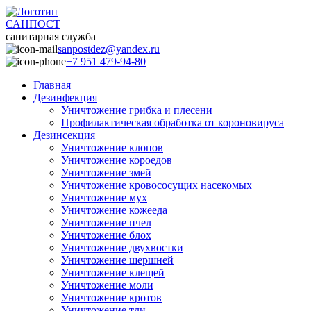
САНПОСТ
санитарная служба
sanpostdez@yandex.ru
+7 951 479-94-80
Главная
Дезинфекция
Уничтожение грибка и плесени
Профилактическая обработка от короновируса
Дезинсекция
Уничтожение клопов
Уничтожение короедов
Уничтожение змей
Уничтожение кровососущих насекомых
Уничтожение мух
Уничтожение кожееда
Уничтожение пчел
Уничтожение блох
Уничтожение двухвостки
Уничтожение шершней
Уничтожение клещей
Уничтожение моли
Уничтожение кротов
Уничтожение тли