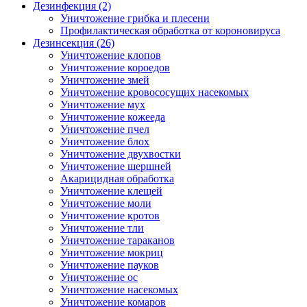
Дезинфекция (2)
Уничтожение грибка и плесени
Профилактическая обработка от короновируса
Дезинсекция (26)
Уничтожение клопов
Уничтожение короедов
Уничтожение змей
Уничтожение кровососущих насекомых
Уничтожение мух
Уничтожение кожееда
Уничтожение пчел
Уничтожение блох
Уничтожение двухвостки
Уничтожение шершней
Акарицидная обработка
Уничтожение клещей
Уничтожение моли
Уничтожение кротов
Уничтожение тли
Уничтожение тараканов
Уничтожение мокриц
Уничтожение пауков
Уничтожение ос
Уничтожение насекомых
Уничтожение комаров