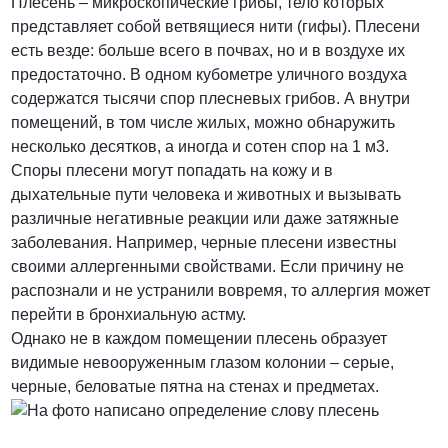
Плесень – микроскопические грибы, тело которых
представляет собой ветвящиеся нити (гифы). Плесени
от 3000 Руб.
есть везде: больше всего в почвах, но и в воздухе их
предостаточно. В одном кубометре уличного воздуха
ПОЗВОНИТЬ
содержатся тысячи спор плесневых грибов. А внутри
помещений, в том числе жилых, можно обнаружить
несколько десятков, а иногда и сотен спор на 1 м3.
Споры плесени могут попадать на кожу и в
от 5000 руб.
дыхательные пути человека и животных и вызывать
различные негативные реакции или даже затяжные
ПОЗВОНИТЬ
заболевания. Например, черные плесени известны
своими аллергенными свойствами. Если причину не
распознали и не устранили вовремя, то аллергия может
перейти в бронхиальную астму.
Договорная
Однако не в каждом помещении плесень образует
видимые невооруженным глазом колонии – серые,
ПОЗВОНИТЬ
черные, беловатые пятна на стенах и предметах.