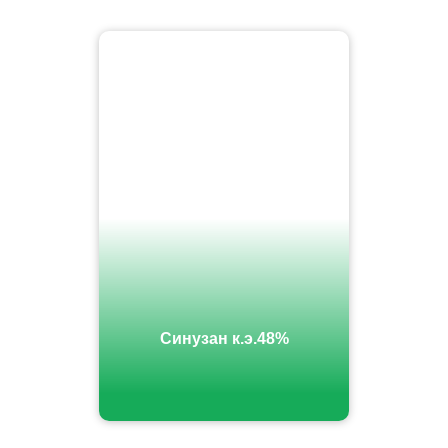
Синузан к.э.48%