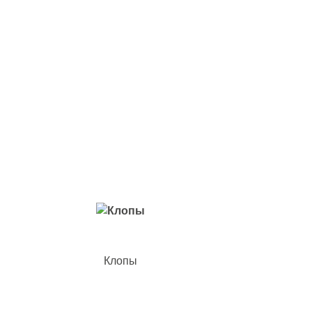
Вредители с которыми мы боремся
Клопы