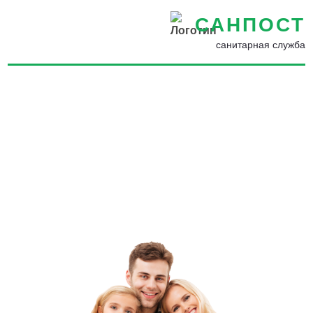
САНПОСТ
санитарная служба
Обработка от плесени и
грибка в Кирове -
Выведение плесени в
квартире