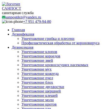
САНПОСТ
санитарная служба
sanpostdez@yandex.ru
+7 951 479-94-80
Главная
Дезинфекция
Уничтожение грибка и плесени
Профилактическая обработка от короновируса
Дезинсекция
Уничтожение клопов
Уничтожение короедов
Уничтожение змей
Уничтожение кровососущих насекомых
Уничтожение мух
Уничтожение кожееда
Уничтожение пчел
Уничтожение блох
Уничтожение двухвостки
Уничтожение шершней
Уничтожение клещей
Уничтожение моли
Уничтожение кротов
Уничтожение тли