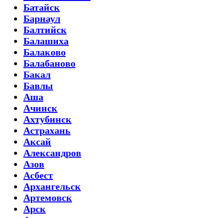
Батайск
Барнаул
Балтийск
Балашиха
Балаково
Балабаново
Бакал
Бавлы
Аша
Ачинск
Ахтубинск
Астрахань
Аксай
Александров
Азов
Асбест
Архангельск
Артемовск
Арск