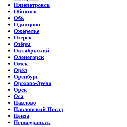
Нязепетровск
Обнинск
Обь
Одинцово
Ожерелье
Озерск
Озёры
Октябрьский
Оленегорск
Омск
Орёл
Оренбург
Орехово-Зуево
Орск
Оса
Павлово
Павловский Посад
Пенза
Первоуральск