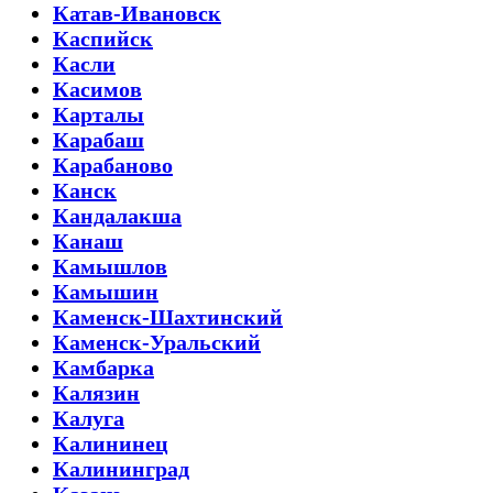
Катав-Ивановск
Каспийск
Касли
Касимов
Карталы
Карабаш
Карабаново
Канск
Кандалакша
Канаш
Камышлов
Камышин
Каменск-Шахтинский
Каменск-Уральский
Камбарка
Калязин
Калуга
Калининец
Калининград