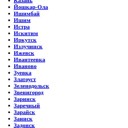
Казань
Йошкар-Ола
Ишимбай
Ишим
Истра
Искитим
Иркутск
Излучинск
Ижевск
Ивантеевка
Иваново
Зуевка
Златоуст
Зеленодольск
Звенигород
Заринск
Заречный
Зарайск
Заинск
Задонск