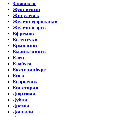
Заволжск
Жуковский
Жигулёвск
Железнодорожный
Железногорск
Ефремов
Ессентуки
Ермолино
Еманжелинск
Елец
Елабуга
Екатеринбург
Ейск
Егорьевск
Евпатория
Дюртюли
Дубна
Дрезна
Донской