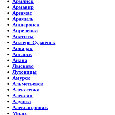
Армянск
Армавир
Арзамас
Арамиль
Апшеронск
Апрелевка
Апатиты
Анжеро-Судженск
Аркадак
Ангарск
Анапа
Лысково
Луховицы
Амурск
Альметьевск
Алексеевка
Алексин
Алушта
Александровск
Миасс