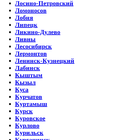
Лосино-Петровский
Ломоносов
Лобня
Липецк
Ликино-Дулево
Ливны
Лесосибирск
Лермонтов
Ленинск-Кузнецкий
Лабинск
Кыштым
Кызыл
Куса
Курчатов
Куртамыш
Курск
Куровское
Курлово
Курильск
Курганинск