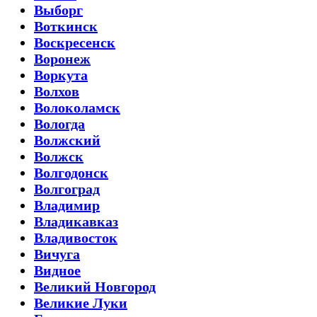
Выборг
Воткинск
Воскресенск
Воронеж
Воркута
Волхов
Волоколамск
Вологда
Волжский
Волжск
Волгодонск
Волгоград
Владимир
Владикавказ
Владивосток
Вичуга
Видное
Великий Новгород
Великие Луки