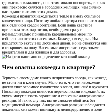
где высокая влажность, но с этим можно поспорить, так как
они прекрасно селятся в городских жилищах, чем сильно
насаждают жителям этих домов.
Кожеедам нравится находиться в тепле и иметь обильное
количество пищи. Поэтому любая квартира становится для
них отличной средой обитания. Если ваша квартира
привлекла этих паразитов, необходимо сразу и
незамедлительно принимать кардинальные меры по
избавлению от этих насекомых. Кожееды всеядные. Им
придётся по вкусу ваш любимый диван, но не откажутся они
и от крошек на полу. Насекомые могут стать серьезными
вредителями и для жилища и для здоровья.
Чем опасны кожееды в квартире?
Терпеть в своем доме такого неприятного соседа, как кожеед,
не стоит ни в коем случае. Мало того, что эти насекомые
доставляют огромное количество хлопот, они ещё и кусаются.
Поскольку кожееды являются переносчиками инфекций, их
укусы могут вызвать заражение и серьезные аллергические
реакции. В таких случаях вы не сможете обойтись без
медицинской помощи. Аллергическая реакция наблюдается
локальная, она может возникнуть непосредственно в зоне