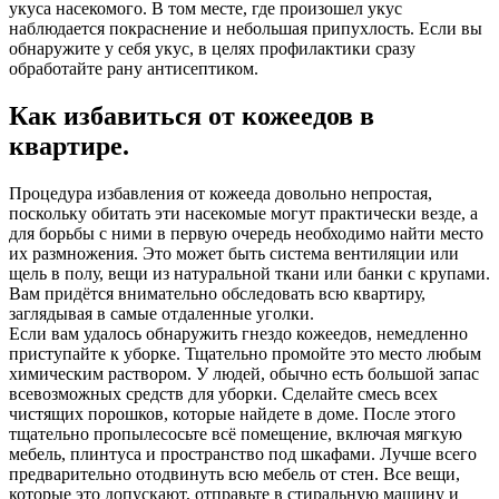
укуса насекомого. В том месте, где произошел укус
наблюдается покраснение и небольшая припухлость. Если вы
обнаружите у себя укус, в целях профилактики сразу
обработайте рану антисептиком.
Как избавиться от кожеедов в
квартире.
Процедура избавления от кожееда довольно непростая,
поскольку обитать эти насекомые могут практически везде, а
для борьбы с ними в первую очередь необходимо найти место
их размножения. Это может быть система вентиляции или
щель в полу, вещи из натуральной ткани или банки с крупами.
Вам придётся внимательно обследовать всю квартиру,
заглядывая в самые отдаленные уголки.
Если вам удалось обнаружить гнездо кожеедов, немедленно
приступайте к уборке. Тщательно промойте это место любым
химическим раствором. У людей, обычно есть большой запас
всевозможных средств для уборки. Сделайте смесь всех
чистящих порошков, которые найдете в доме. После этого
тщательно пропылесосьте всё помещение, включая мягкую
мебель, плинтуса и пространство под шкафами. Лучше всего
предварительно отодвинуть всю мебель от стен. Все вещи,
которые это допускают, отправьте в стиральную машину и