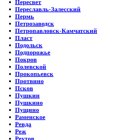
Пересвет
Переславль-Залесский
Пермь
Петрозаводск
Петропавловск-Камчатский
Пласт
Подольск
Подпорожье
Покров
Полевской
Прокопьевск
Протвино
Псков
Пушкин
Пушкино
Пущино
Раменское
Ревда
Реж
Реутов