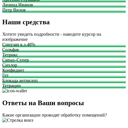
Леонид Иванов
Петр Вилов
Наши средства
Хотите увидеть подробности - наведите курсор на
изображение
Синузан к.э.48%
Сольфак
Тетрикс
Сипаз–Супер
Сихлор
Конфидант
Гет
Блокада антиклоп
Тетрацин
Ответы на Ваши вопросы
Какие организации проводят обработку помещений?