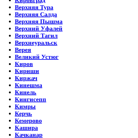
Верхняя Тура
Верхняя Салда
Верхняя Пышма
Верхний Уфалей
Верхний Тагил
Верхнеуральск
Верея
Великий Устюг
Киров
Кириши
Киржач
Кинешма
Кинель
Кингисепп
Кимры
Керчь
Кемерово
Кашира
Качканар