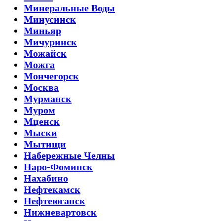
Минеральные Воды
Минусинск
Миньяр
Мичуринск
Можайск
Можга
Мончегорск
Москва
Мурманск
Муром
Мценск
Мыски
Мытищи
Набережные Челны
Наро-Фоминск
Нахабино
Нефтекамск
Нефтеюганск
Нижневартовск