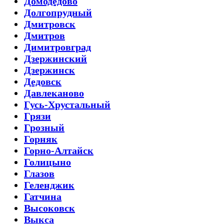
Домодедово
Долгопрудный
Дмитровск
Дмитров
Димитровград
Дзержинский
Дзержинск
Дедовск
Давлеканово
Гусь-Хрустальный
Грязи
Грозный
Горняк
Горно-Алтайск
Голицыно
Глазов
Геленджик
Гатчина
Высоковск
Выкса