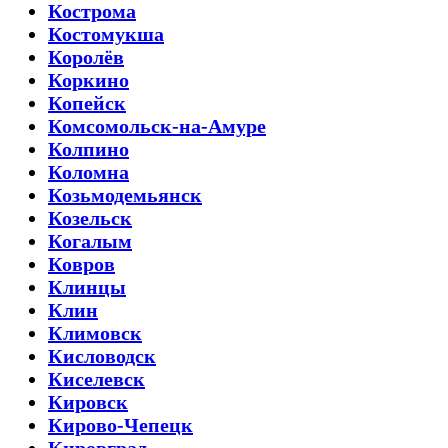
Кострома
Костомукша
Королёв
Коркино
Копейск
Комсомольск-на-Амуре
Колпино
Коломна
Козьмодемьянск
Козельск
Когалым
Ковров
Клинцы
Клин
Климовск
Кисловодск
Киселевск
Кировск
Кирово-Чепецк
Кировград