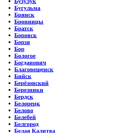
Бузулук
Бугульма
Брянск
Бронницы
Братск
Боровск
Борзя
Бор
Бологое
Богданович
Благовещенск
Бийск
Берёзовский
Березники
Бердск
Белорецк
Белово
Белебей
Белгород
Белая Калитва