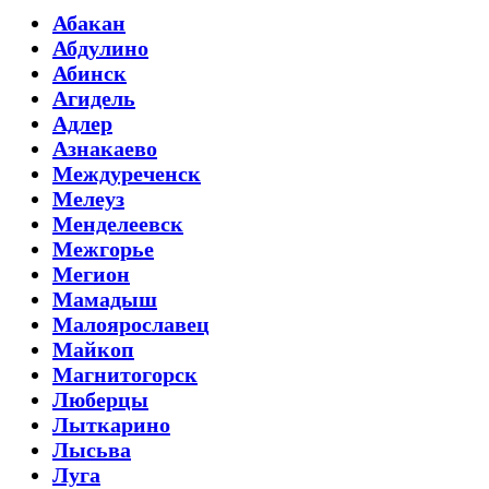
Абакан
Абдулино
Абинск
Агидель
Адлер
Азнакаево
Междуреченск
Мелеуз
Менделеевск
Межгорье
Мегион
Мамадыш
Малоярославец
Майкоп
Магнитогорск
Люберцы
Лыткарино
Лысьва
Луга