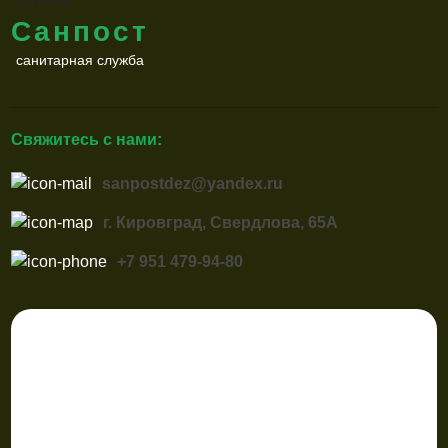
Санпост
санитарная служба
Свяжитесь с нами:
sanpostdez@yandex.ru
г. Кировград, Свердлова, 65А
+7 951 479-94-80