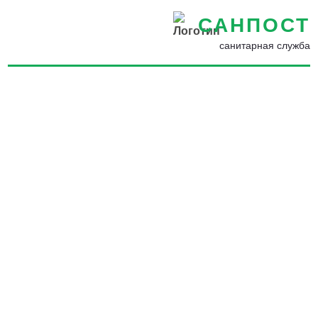
САНПОСТ
санитарная служба
Дезинсекция от пауков в
Кировграде - Потравить
пауков в квартире