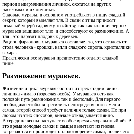
период выкармливания личинок, охотятся на других
насекомых и их личинки.
Садовые муравьи в основном употребляют в пищу сладкий
секрет, который выделяет тля. В связи с этим приносят
немалый ущерб садовому хозяйству, так как колония черных
муравьев защищают тлю и способствуют ее размножению. А
тля - это паразит плодовых деревьев.
Рацион фараоновых муравьев составляет то, что осталось от
стола человека - крошки, капли сладкого сиропа, кристаллики
сахара.
Практически все муравьи предпочтение отдают сладкой
пище.
Размножение муравьев.
Жизненный цикл муравья состоит из трех стадий: яйцо -
личинка - имаго (взрослая особь). У муравьев есть как
половой путь размножения, так и бесполый. Для первого
необходимо чтобы встретились непосредственно самец и
самка, второй способ требует наличия только самки. Но при
любом из этих способов, вначале откладывается яйцо.
В середине весны наступает особое время - муравьиный лёт. В
это время молодые самки и самцы вылетают из гнезда,
встречаются и происходит оплодотворение самки, после чего