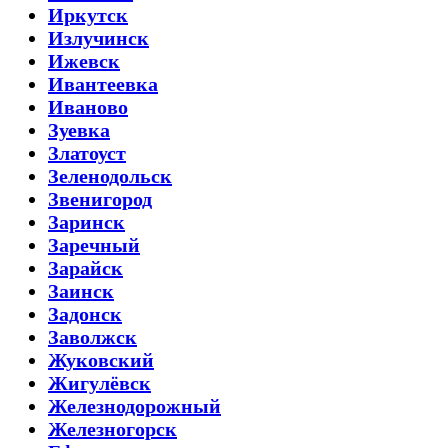
Иркутск
Излучинск
Ижевск
Ивантеевка
Иваново
Зуевка
Златоуст
Зеленодольск
Звенигород
Заринск
Заречный
Зарайск
Заинск
Задонск
Заволжск
Жуковский
Жигулёвск
Железнодорожный
Железногорск