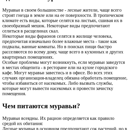
Муравьи в своем большинстве - лесные жители, чаще всего
строят гнезда в земле или на ее поверхности. В тропическом
климате есть виды, которые селятся на листьях, сшивая их в
своеобразный мешок. Некоторые виды предпочитают
селиться в расщелинах скал.
Некоторые виды фараонов селятся в жилище человека,
предпочитая изначально более влажные места - такие как
подвалы, ванные комнаты. Но в поисках пищи быстро
расселяются по всему дому, чаще всего в кухонных и других
квартирных помещениях.
Особые проблемы могут возникнуть, если муравьи заведутся
в местах общепита - в ресторане или на кухне городского
кафе. Могут муравьи завестись и в офисе. Во всех этих
случаях организация-владелец обязана обработать помещение,
чтобы избавиться от насекомых. Либо вызвать службы,
которые могут вывести насекомых и провести зачистку
помещения.
Чем питаются муравьи?
Муравьи всеядны. Их рацион определяется как правило
средой их обитания:
Лесные муравьи в основном предпочитают сок растений, но в