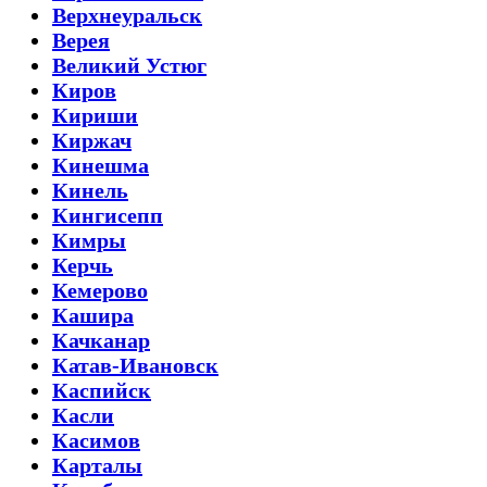
Верхнеуральск
Верея
Великий Устюг
Киров
Кириши
Киржач
Кинешма
Кинель
Кингисепп
Кимры
Керчь
Кемерово
Кашира
Качканар
Катав-Ивановск
Каспийск
Касли
Касимов
Карталы