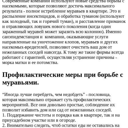
Современные компании используют новые средства борьбы с
насекомыми, которые позволяют достичь максимального
результата - полное истребление муравьев в квартире. Это и
распыление инсектицидов, и обработка туманом (используют
как холодный, так и горячий туман), и расставление приманок
и отравляющих ловушек нового поколения (когда один
зараженный муравей может заразить всю колонию). Именно
санэпидемстанция и компании, оказывающие услуги
направленные на уничтожение клопов, муравьев и других
насекомых-вредителей, позволяют очистить ваш дом от
нежеланных соседей навсегда. К тому же такие фирмы всегда
работают с гарантией, осуществляя устранение причины -
морка матки и ее потомства.
Профилактические меры при борьбе с
муравьями.
“Иногда лучше перебдеть, чем недобдеть” - пословица,
которая максимально отражает суть профилактических
мероприятий. Все они довольно простые, соблюдение их
позволит избавить дом или сад от нежеланных соседей.
1. Поддержание чистоты и порядка как в квартире, так и на
приусадебном участке или в огороде.
2. Внимательно следить, чтоб остатки еды не оставались на