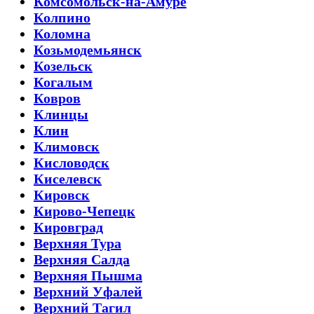
Комсомольск-на-Амуре
Колпино
Коломна
Козьмодемьянск
Козельск
Когалым
Ковров
Клинцы
Клин
Климовск
Кисловодск
Киселевск
Кировск
Кирово-Чепецк
Кировград
Верхняя Тура
Верхняя Салда
Верхняя Пышма
Верхний Уфалей
Верхний Тагил