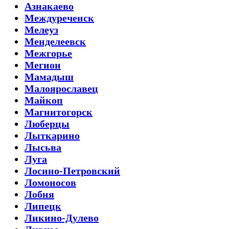
Азнакаево
Междуреченск
Мелеуз
Менделеевск
Межгорье
Мегион
Мамадыш
Малоярославец
Майкоп
Магнитогорск
Люберцы
Лыткарино
Лысьва
Луга
Лосино-Петровский
Ломоносов
Лобня
Липецк
Ликино-Дулево