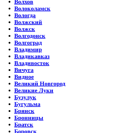
Волхов
Волоколамск
Вологда
Волжский
Волжск
Волгодонск
Волгоград
Владимир
Владикавказ
Владивосток
Вичуга
Видное
Великий Новгород
Великие Луки
Бузулук
Бугульма
Брянск
Бронницы
Братск
Боровск