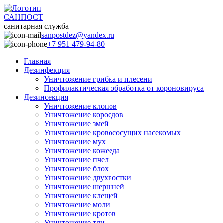
САНПОСТ
санитарная служба
sanpostdez@yandex.ru
+7 951 479-94-80
Главная
Дезинфекция
Уничтожение грибка и плесени
Профилактическая обработка от короновируса
Дезинсекция
Уничтожение клопов
Уничтожение короедов
Уничтожение змей
Уничтожение кровососущих насекомых
Уничтожение мух
Уничтожение кожееда
Уничтожение пчел
Уничтожение блох
Уничтожение двухвостки
Уничтожение шершней
Уничтожение клещей
Уничтожение моли
Уничтожение кротов
Уничтожение тли