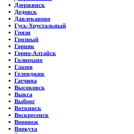
Дзержинск
Дедовск
Давлеканово
Гусь-Хрустальный
Грязи
Грозный
Горняк
Горно-Алтайск
Голицыно
Глазов
Геленджик
Гатчина
Высоковск
Выкса
Выборг
Воткинск
Воскресенск
Воронеж
Воркута