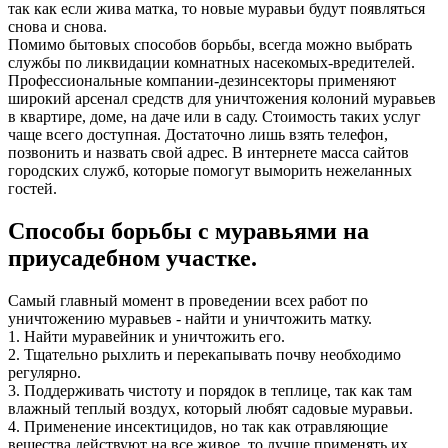
так как если жива матка, то новые муравьи будут появляться
снова и снова.
Помимо бытовых способов борьбы, всегда можно выбрать
службы по ликвидации комнатных насекомых-вредителей.
Профессиональные компании-дезинсекторы применяют
широкий арсенал средств для уничтожения колоний муравьев
в квартире, доме, на даче или в саду. Стоимость таких услуг
чаще всего доступная. Достаточно лишь взять телефон,
позвонить и назвать свой адрес. В интернете масса сайтов
городских служб, которые помогут выморить нежеланных
гостей.
Способы борьбы с муравьями на
приусадебном участке.
Самый главный момент в проведении всех работ по
уничтожению муравьев - найти и уничтожить матку.
1. Найти муравейник и уничтожить его.
2. Тщательно рыхлить и перекапывать почву необходимо
регулярно.
3. Поддерживать чистоту и порядок в теплице, так как там
влажный теплый воздух, который любят садовые муравьи.
4. Применение инсектицидов, но так как отравляющие
вещества действуют на все живое, то лучше применять их