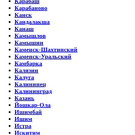
Карабаш
Карабаново
Канск
Кандалакша
Канаш
Камышлов
Камышин
Каменск-Шахтинский
Каменск-Уральский
Камбарка
Калязин
Калуга
Калининец
Калининград
Казань
Йошкар-Ола
Ишимбай
Ишим
Истра
Искитим