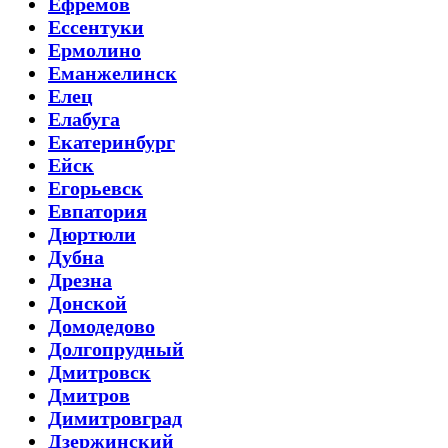
Ефремов
Ессентуки
Ермолино
Еманжелинск
Елец
Елабуга
Екатеринбург
Ейск
Егорьевск
Евпатория
Дюртюли
Дубна
Дрезна
Донской
Домодедово
Долгопрудный
Дмитровск
Дмитров
Димитровград
Дзержинский