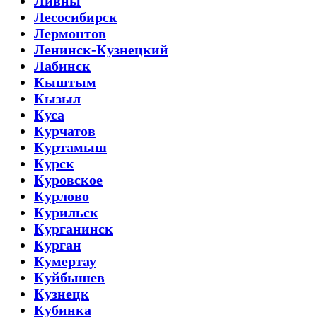
Ливны
Лесосибирск
Лермонтов
Ленинск-Кузнецкий
Лабинск
Кыштым
Кызыл
Куса
Курчатов
Куртамыш
Курск
Куровское
Курлово
Курильск
Курганинск
Курган
Кумертау
Куйбышев
Кузнецк
Кубинка