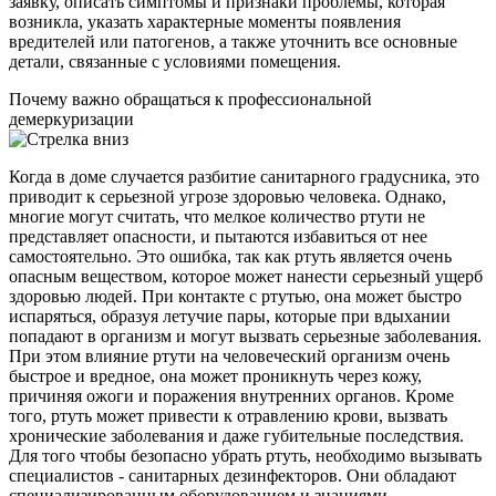
заявку, описать симптомы и признаки проблемы, которая
возникла, указать характерные моменты появления
вредителей или патогенов, а также уточнить все основные
детали, связанные с условиями помещения.
Почему важно обращаться к профессиональной
демеркуризации
Когда в доме случается разбитие санитарного градусника, это
приводит к серьезной угрозе здоровью человека. Однако,
многие могут считать, что мелкое количество ртути не
представляет опасности, и пытаются избавиться от нее
самостоятельно. Это ошибка, так как ртуть является очень
опасным веществом, которое может нанести серьезный ущерб
здоровью людей. При контакте с ртутью, она может быстро
испаряться, образуя летучие пары, которые при вдыхании
попадают в организм и могут вызвать серьезные заболевания.
При этом влияние ртути на человеческий организм очень
быстрое и вредное, она может проникнуть через кожу,
причиняя ожоги и поражения внутренних органов. Кроме
того, ртуть может привести к отравлению крови, вызвать
хронические заболевания и даже губительные последствия.
Для того чтобы безопасно убрать ртуть, необходимо вызывать
специалистов - санитарных дезинфекторов. Они обладают
специализированным оборудованием и знаниями,