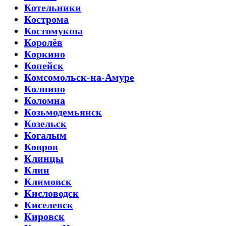
Котельники
Кострома
Костомукша
Королёв
Коркино
Копейск
Комсомольск-на-Амуре
Колпино
Коломна
Козьмодемьянск
Козельск
Когалым
Ковров
Клинцы
Клин
Климовск
Кисловодск
Киселевск
Кировск