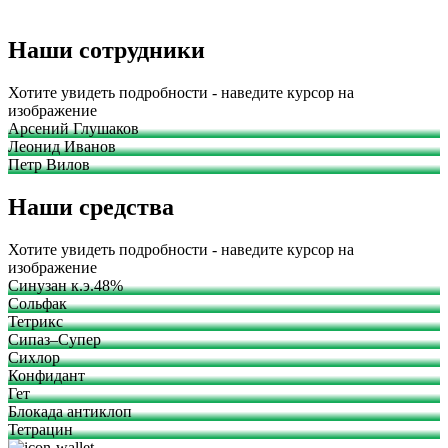
Наши сотрудники
Хотите увидеть подробности - наведите курсор на
изображение
Арсений Глушаков
Леонид Иванов
Петр Вилов
Наши средства
Хотите увидеть подробности - наведите курсор на
изображение
Синузан к.э.48%
Сольфак
Тетрикс
Сипаз–Супер
Сихлор
Конфидант
Гет
Блокада антиклоп
Тетрацин