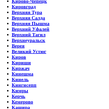
Кирово-Чепецк
Кировград
Верхняя Тура
Верхняя Салда
Верхняя Пышма
Верхний Уфалей
Верхний Тагил
Верхнеуральск
Верея
Великий Устюг
Киров
Кириши
Киржач
Кинешма
Кинель
Кингисепп
Кимры
Керчь
Кемерово
Кашира