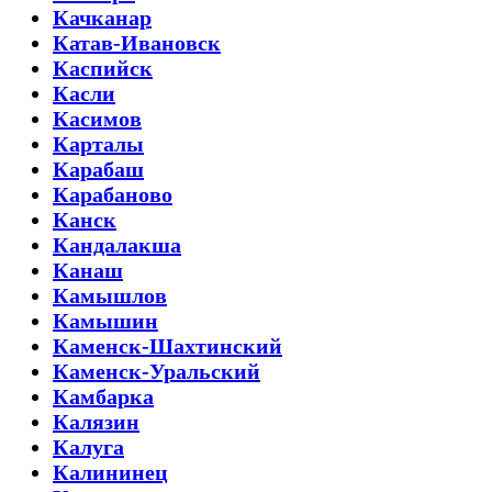
Качканар
Катав-Ивановск
Каспийск
Касли
Касимов
Карталы
Карабаш
Карабаново
Канск
Кандалакша
Канаш
Камышлов
Камышин
Каменск-Шахтинский
Каменск-Уральский
Камбарка
Калязин
Калуга
Калининец