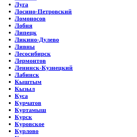
Луга
Лосино-Петровский
Ломоносов
Лобня
Липецк
Ликино-Дулево
Ливны
Лесосибирск
Лермонтов
Ленинск-Кузнецкий
Лабинск
Кыштым
Кызыл
Куса
Курчатов
Куртамыш
Курск
Куровское
Курлово