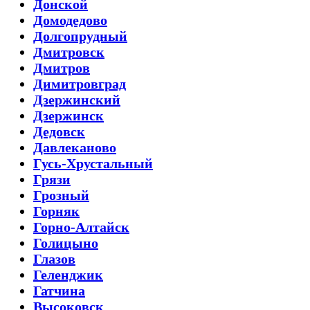
Донской
Домодедово
Долгопрудный
Дмитровск
Дмитров
Димитровград
Дзержинский
Дзержинск
Дедовск
Давлеканово
Гусь-Хрустальный
Грязи
Грозный
Горняк
Горно-Алтайск
Голицыно
Глазов
Геленджик
Гатчина
Высоковск