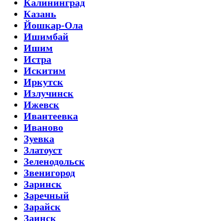
Калининград
Казань
Йошкар-Ола
Ишимбай
Ишим
Истра
Искитим
Иркутск
Излучинск
Ижевск
Ивантеевка
Иваново
Зуевка
Златоуст
Зеленодольск
Звенигород
Заринск
Заречный
Зарайск
Заинск