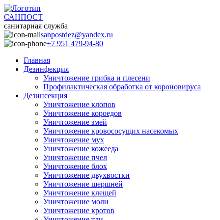
САНПОСТ
санитарная служба
sanpostdez@yandex.ru
+7 951 479-94-80
Главная
Дезинфекция
Уничтожение грибка и плесени
Профилактическая обработка от короновируса
Дезинсекция
Уничтожение клопов
Уничтожение короедов
Уничтожение змей
Уничтожение кровососущих насекомых
Уничтожение мух
Уничтожение кожееда
Уничтожение пчел
Уничтожение блох
Уничтожение двухвостки
Уничтожение шершней
Уничтожение клещей
Уничтожение моли
Уничтожение кротов
Уничтожение тли