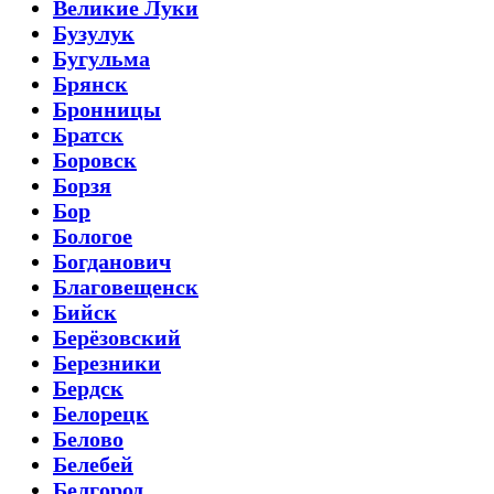
Великие Луки
Бузулук
Бугульма
Брянск
Бронницы
Братск
Боровск
Борзя
Бор
Бологое
Богданович
Благовещенск
Бийск
Берёзовский
Березники
Бердск
Белорецк
Белово
Белебей
Белгород