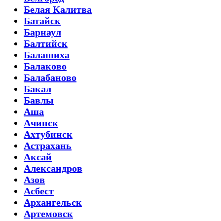
Белая Калитва
Батайск
Барнаул
Балтийск
Балашиха
Балаково
Балабаново
Бакал
Бавлы
Аша
Ачинск
Ахтубинск
Астрахань
Аксай
Александров
Азов
Асбест
Архангельск
Артемовск