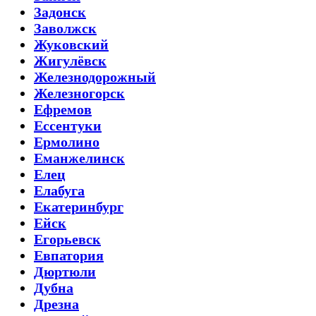
Задонск
Заволжск
Жуковский
Жигулёвск
Железнодорожный
Железногорск
Ефремов
Ессентуки
Ермолино
Еманжелинск
Елец
Елабуга
Екатеринбург
Ейск
Егорьевск
Евпатория
Дюртюли
Дубна
Дрезна