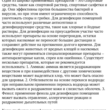
Один из широко применяемых препаратов – это спиртовые
средства, такие как спиртовой раствор, спиртовые салфетки и
др. Они эффективны против большинства бактерий и
вирусов, но при этом имеют ограниченную способность
уничтожать споры и грибки. Для дезинфекции помещений
часто используют различные антисептики и
дезинфицирующие средства, такие как хлорные и йодные
растворы. Для дезинфекции на приусадебном участке часто
используют препараты на основе пиретроидов, остатки
которых насекомые не переносят большие дистанции и
сохраняют действие на протяжении долгого времени. Для
дезинфекции животных от вредных клещей и насекомых
также могут применяться специализированные препараты –
антипаразитарные капли, спреи или ошейники. Существует
несколько препаратов, которые не рекомендуется
использовать: 1. Аммиак: аммиак является раздражающим
веществом и при взаимодействии с другими химическими
веществами может выделяться хлор, что может быть опасно
для здоровья. 2. Отбеливатели на основе перекиси водорода:
при неправильном применении перекись водорода может
вызвать ожоги и раздражение кожи и слизистых оболочек. 3.
Фенол: применение фенола для дезинфекции помещения
может вызвать отравление, аллергические реакции и
раздражение дыхательных путей