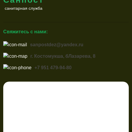
санитарная служба
Свяжитесь с нами:
sanpostdez@yandex.ru
г. Костомукша, бЛазарева, 8
+7 951 479-94-80