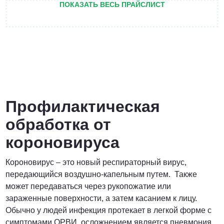
ПОКАЗАТЬ ВЕСЬ ПРАЙСЛИСТ
ПОЗВОНИТЬ
от 3 200 Руб.
ПОЗВОНИТЬ
Профилактическая
обработка от
Договорная
короновируса
ПОЗВОНИТЬ
Короновирус – это новый респираторный вирус,
передающийся воздушно-капельным путем. Также
может передаваться через рукопожатие или
от 1500 Руб.
зараженные поверхности, а затем касанием к лицу.
Обычно у людей инфекция протекает в легкой форме с
ПОЗВОНИТЬ
симптомами ОРВИ, осложнением является пневмония,