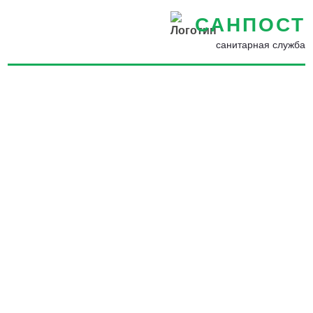
САНПОСТ
санитарная служба
Дезинфекция от
коронавируса COVID-19 в
Костомукше - Дезинфекция
помещений от
коронавируса