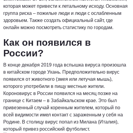
которая может привести к летальному исходу. Основная
группа риска – пожилые люди и люди с ослабленным
здоровьем. Также создать официальный сайт, где
от 3000 Руб.
онлайн можно посмотреть статистику по городам.
Как он появился в
ПОЗВОНИТЬ
России?
В конце декабря 2019 года вспышка вируса произошла
от 5000 руб.
в китайском городе Ухань. Предположительно вирус
появился от животного (змея или летучая мышь),
ПОЗВОНИТЬ
которого употребили в пищу местные жители.
Короновирус в России появился на месяц позже на
границе с Китаем – в Забайкальском крае. Это был
Договорная
привезенный случай коренным жителем, который по
всей видимости имел контакт с зараженным у себя на
Родине. В столицу вирус попал из Милана (Италия),
ПОЗВОНИТЬ
который привез российский футболист.