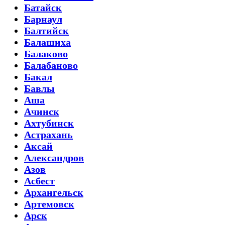
Батайск
Барнаул
Балтийск
Балашиха
Балаково
Балабаново
Бакал
Бавлы
Аша
Ачинск
Ахтубинск
Астрахань
Аксай
Александров
Азов
Асбест
Архангельск
Артемовск
Арск