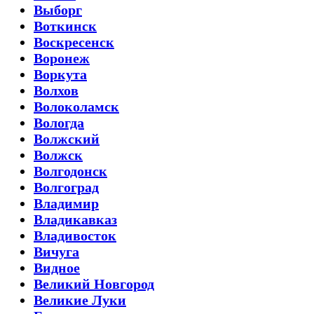
Выборг
Воткинск
Воскресенск
Воронеж
Воркута
Волхов
Волоколамск
Вологда
Волжский
Волжск
Волгодонск
Волгоград
Владимир
Владикавказ
Владивосток
Вичуга
Видное
Великий Новгород
Великие Луки