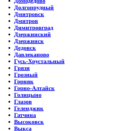
Домодедово
Долгопрудный
Дмитровск
Дмитров
Димитровград
Дзержинский
Дзержинск
Дедовск
Давлеканово
Гусь-Хрустальный
Грязи
Грозный
Горняк
Горно-Алтайск
Голицыно
Глазов
Геленджик
Гатчина
Высоковск
Выкса