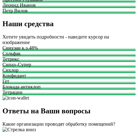
Леонид Иванов
Петр Вилов
Наши средства
Хотите увидеть подробности - наведите курсор на
изображение
Синузан к.э.48%
Сольфак
Тетрикс
Сипаз–Супер
Сихлор
Конфидант
Гет
Блокада антиклоп
Тетрацин
Ответы на Ваши вопросы
Какие организации проводят обработку помещений?