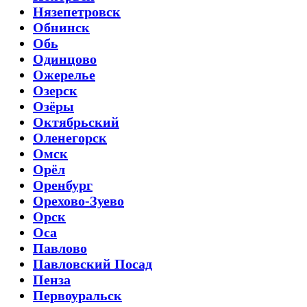
Нязепетровск
Обнинск
Обь
Одинцово
Ожерелье
Озерск
Озёры
Октябрьский
Оленегорск
Омск
Орёл
Оренбург
Орехово-Зуево
Орск
Оса
Павлово
Павловский Посад
Пенза
Первоуральск