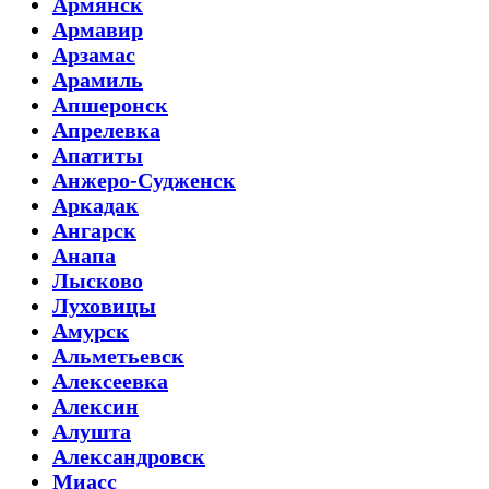
Армянск
Армавир
Арзамас
Арамиль
Апшеронск
Апрелевка
Апатиты
Анжеро-Судженск
Аркадак
Ангарск
Анапа
Лысково
Луховицы
Амурск
Альметьевск
Алексеевка
Алексин
Алушта
Александровск
Миасс