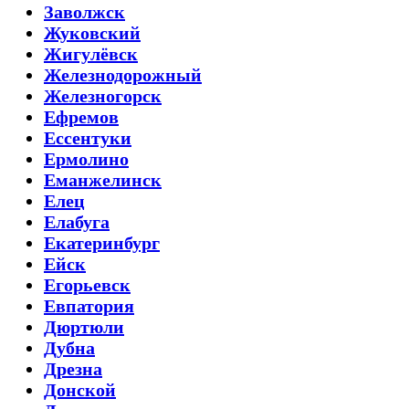
Заволжск
Жуковский
Жигулёвск
Железнодорожный
Железногорск
Ефремов
Ессентуки
Ермолино
Еманжелинск
Елец
Елабуга
Екатеринбург
Ейск
Егорьевск
Евпатория
Дюртюли
Дубна
Дрезна
Донской