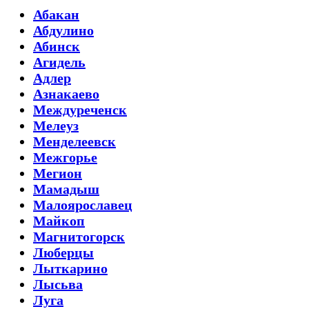
Абакан
Абдулино
Абинск
Агидель
Адлер
Азнакаево
Междуреченск
Мелеуз
Менделеевск
Межгорье
Мегион
Мамадыш
Малоярославец
Майкоп
Магнитогорск
Люберцы
Лыткарино
Лысьва
Луга