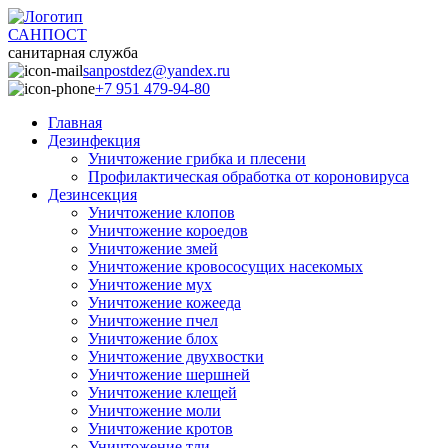
САНПОСТ
санитарная служба
sanpostdez@yandex.ru
+7 951 479-94-80
Главная
Дезинфекция
Уничтожение грибка и плесени
Профилактическая обработка от короновируса
Дезинсекция
Уничтожение клопов
Уничтожение короедов
Уничтожение змей
Уничтожение кровососущих насекомых
Уничтожение мух
Уничтожение кожееда
Уничтожение пчел
Уничтожение блох
Уничтожение двухвостки
Уничтожение шершней
Уничтожение клещей
Уничтожение моли
Уничтожение кротов
Уничтожение тли