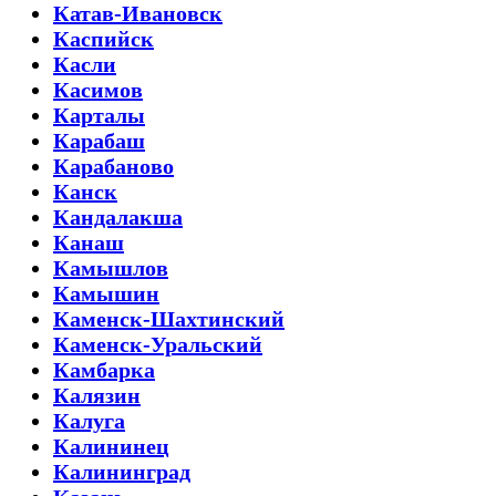
Катав-Ивановск
Каспийск
Касли
Касимов
Карталы
Карабаш
Карабаново
Канск
Кандалакша
Канаш
Камышлов
Камышин
Каменск-Шахтинский
Каменск-Уральский
Камбарка
Калязин
Калуга
Калининец
Калининград