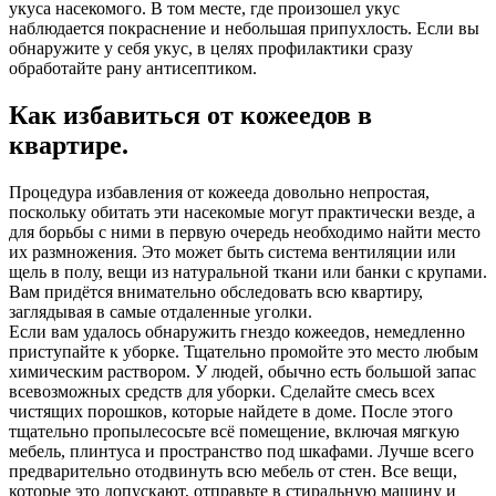
укуса насекомого. В том месте, где произошел укус
наблюдается покраснение и небольшая припухлость. Если вы
обнаружите у себя укус, в целях профилактики сразу
обработайте рану антисептиком.
Как избавиться от кожеедов в
квартире.
Процедура избавления от кожееда довольно непростая,
поскольку обитать эти насекомые могут практически везде, а
для борьбы с ними в первую очередь необходимо найти место
их размножения. Это может быть система вентиляции или
щель в полу, вещи из натуральной ткани или банки с крупами.
Вам придётся внимательно обследовать всю квартиру,
заглядывая в самые отдаленные уголки.
Если вам удалось обнаружить гнездо кожеедов, немедленно
приступайте к уборке. Тщательно промойте это место любым
химическим раствором. У людей, обычно есть большой запас
всевозможных средств для уборки. Сделайте смесь всех
чистящих порошков, которые найдете в доме. После этого
тщательно пропылесосьте всё помещение, включая мягкую
мебель, плинтуса и пространство под шкафами. Лучше всего
предварительно отодвинуть всю мебель от стен. Все вещи,
которые это допускают, отправьте в стиральную машину и