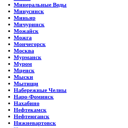
Минеральные Воды
Минусинск
Миньяр
Мичуринск
Можайск
Можга
Мончегорск
Москва
Мурманск
Муром
Мценск
Мыски
Мытищи
Набережные Челны
Наро-Фоминск
Нахабино
Нефтекамск
Нефтеюганск
Нижневартовск