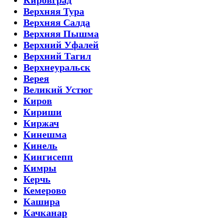
Верхняя Тура
Верхняя Салда
Верхняя Пышма
Верхний Уфалей
Верхний Тагил
Верхнеуральск
Верея
Великий Устюг
Киров
Кириши
Киржач
Кинешма
Кинель
Кингисепп
Кимры
Керчь
Кемерово
Кашира
Качканар