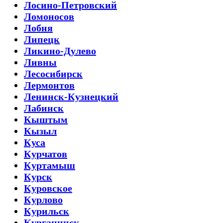
Лосино-Петровский
Ломоносов
Лобня
Липецк
Ликино-Дулево
Ливны
Лесосибирск
Лермонтов
Ленинск-Кузнецкий
Лабинск
Кыштым
Кызыл
Куса
Курчатов
Куртамыш
Курск
Куровское
Курлово
Курильск
Курганинск