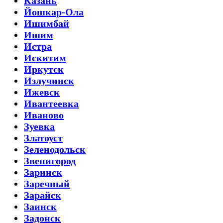
Казань
Йошкар-Ола
Ишимбай
Ишим
Истра
Искитим
Иркутск
Излучинск
Ижевск
Ивантеевка
Иваново
Зуевка
Златоуст
Зеленодольск
Звенигород
Заринск
Заречный
Зарайск
Заинск
Задонск