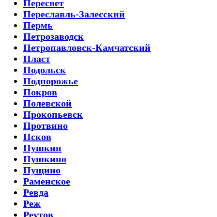
Пересвет
Переславль-Залесский
Пермь
Петрозаводск
Петропавловск-Камчатский
Пласт
Подольск
Подпорожье
Покров
Полевской
Прокопьевск
Протвино
Псков
Пушкин
Пушкино
Пущино
Раменское
Ревда
Реж
Реутов