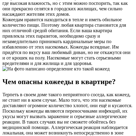
где высокая влажность, но с этим можно поспорить, так как
они прекрасно селятся в городских жилищах, чем сильно
насаждают жителям этих домов.
Кожеедам нравится находиться в тепле и иметь обильное
количество пищи. Поэтому любая квартира становится для
них отличной средой обитания. Если ваша квартира
привлекла этих паразитов, необходимо сразу и
незамедлительно принимать кардинальные меры по
избавлению от этих насекомых. Кожееды всеядные. Им
придётся по вкусу ваш любимый диван, но не откажутся они
и от крошек на полу. Насекомые могут стать серьезными
вредителями и для жилища и для здоровья.
Чем опасны кожееды в квартире?
Терпеть в своем доме такого неприятного соседа, как кожеед,
не стоит ни в коем случае. Мало того, что эти насекомые
доставляют огромное количество хлопот, они ещё и кусаются.
Поскольку кожееды являются переносчиками инфекций, их
укусы могут вызвать заражение и серьезные аллергические
реакции. В таких случаях вы не сможете обойтись без
медицинской помощи. Аллергическая реакция наблюдается
локальная, она может возникнуть непосредственно в зоне