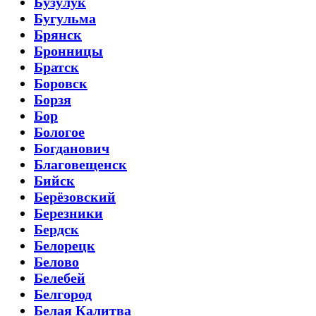
Бузулук
Бугульма
Брянск
Бронницы
Братск
Боровск
Борзя
Бор
Бологое
Богданович
Благовещенск
Бийск
Берёзовский
Березники
Бердск
Белорецк
Белово
Белебей
Белгород
Белая Калитва