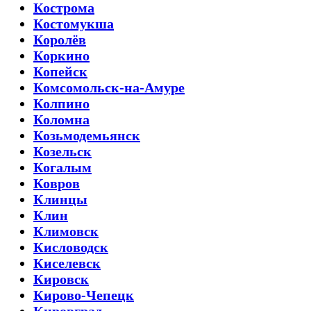
Кострома
Костомукша
Королёв
Коркино
Копейск
Комсомольск-на-Амуре
Колпино
Коломна
Козьмодемьянск
Козельск
Когалым
Ковров
Клинцы
Клин
Климовск
Кисловодск
Киселевск
Кировск
Кирово-Чепецк
Кировград