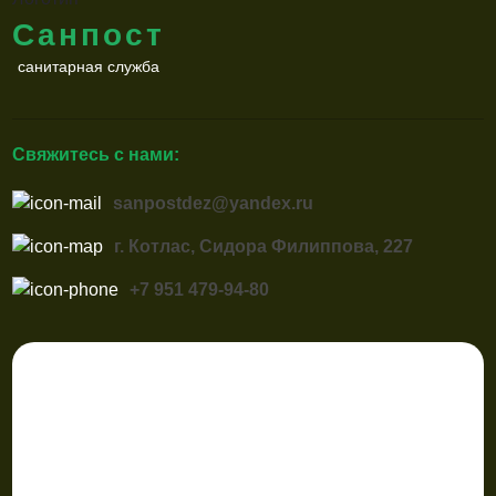
Санпост
санитарная служба
Свяжитесь с нами:
sanpostdez@yandex.ru
г. Котлас, Сидора Филиппова, 227
+7 951 479-94-80