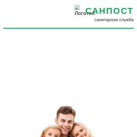
САНПОСТ
санитарная служба
Дезинсекция от пауков в
Котласе - Потравить пауков
в квартире