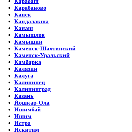
Карабаш
Карабаново
Канск
Кандалакша
Канаш
Камышлов
Камышин
Каменск-Шахтинский
Каменск-Уральский
Камбарка
Калязин
Калуга
Калининец
Калининград
Казань
Йошкар-Ола
Ишимбай
Ишим
Истра
Искитим