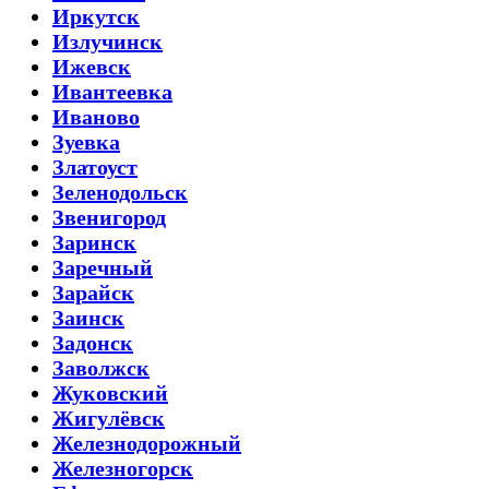
Иркутск
Излучинск
Ижевск
Ивантеевка
Иваново
Зуевка
Златоуст
Зеленодольск
Звенигород
Заринск
Заречный
Зарайск
Заинск
Задонск
Заволжск
Жуковский
Жигулёвск
Железнодорожный
Железногорск