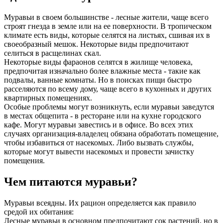
Муравьи в своем большинстве - лесные жители, чаще всего
строят гнезда в земле или на ее поверхности. В тропическом
климате есть виды, которые селятся на листьях, сшивая их в
своеобразный мешок. Некоторые виды предпочитают
селиться в расщелинах скал.
Некоторые виды фараонов селятся в жилище человека,
предпочитая изначально более влажные места - такие как
подвалы, ванные комнаты. Но в поисках пищи быстро
расселяются по всему дому, чаще всего в кухонных и других
квартирных помещениях.
Особые проблемы могут возникнуть, если муравьи заведутся
в местах общепита - в ресторане или на кухне городского
кафе. Могут муравьи завестись и в офисе. Во всех этих
случаях организация-владелец обязана обработать помещение,
чтобы избавиться от насекомых. Либо вызвать службы,
которые могут вывести насекомых и провести зачистку
помещения.
Чем питаются муравьи?
Муравьи всеядны. Их рацион определяется как правило
средой их обитания:
Лесные муравьи в основном предпочитают сок растений, но в