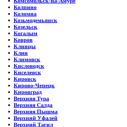
Комсомольск-на-Амуре
Колпино
Коломна
Козьмодемьянск
Козельск
Когалым
Ковров
Клинцы
Клин
Климовск
Кисловодск
Киселевск
Кировск
Кирово-Чепецк
Кировград
Верхняя Тура
Верхняя Салда
Верхняя Пышма
Верхний Уфалей
Верхний Тагил