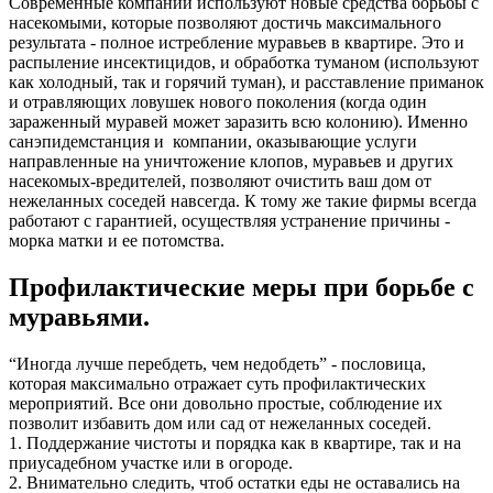
Современные компании используют новые средства борьбы с
насекомыми, которые позволяют достичь максимального
результата - полное истребление муравьев в квартире. Это и
распыление инсектицидов, и обработка туманом (используют
как холодный, так и горячий туман), и расставление приманок
и отравляющих ловушек нового поколения (когда один
зараженный муравей может заразить всю колонию). Именно
санэпидемстанция и компании, оказывающие услуги
направленные на уничтожение клопов, муравьев и других
насекомых-вредителей, позволяют очистить ваш дом от
нежеланных соседей навсегда. К тому же такие фирмы всегда
работают с гарантией, осуществляя устранение причины -
морка матки и ее потомства.
Профилактические меры при борьбе с
муравьями.
“Иногда лучше перебдеть, чем недобдеть” - пословица,
которая максимально отражает суть профилактических
мероприятий. Все они довольно простые, соблюдение их
позволит избавить дом или сад от нежеланных соседей.
1. Поддержание чистоты и порядка как в квартире, так и на
приусадебном участке или в огороде.
2. Внимательно следить, чтоб остатки еды не оставались на