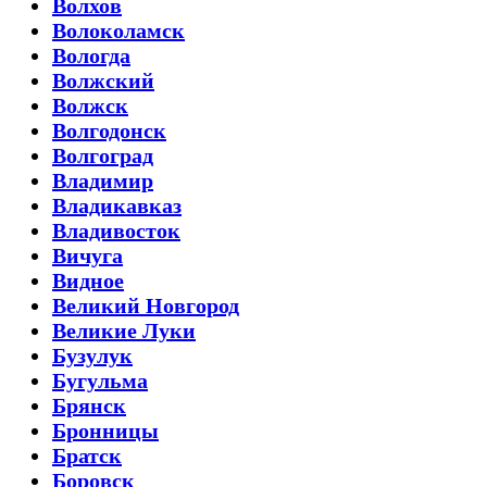
Волхов
Волоколамск
Вологда
Волжский
Волжск
Волгодонск
Волгоград
Владимир
Владикавказ
Владивосток
Вичуга
Видное
Великий Новгород
Великие Луки
Бузулук
Бугульма
Брянск
Бронницы
Братск
Боровск