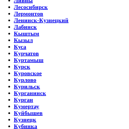
Ливны
Лесосибирск
Лермонтов
Ленинск-Кузнецкий
Лабинск
Кыштым
Кызыл
Куса
Курчатов
Куртамыш
Курск
Куровское
Курлово
Курильск
Курганинск
Курган
Кумертау
Куйбышев
Кузнецк
Кубинка