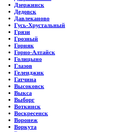
Дзержинск
Дедовск
Давлеканово
Гусь-Хрустальный
Грязи
Грозный
Горняк
Горно-Алтайск
Голицыно
Глазов
Геленджик
Гатчина
Высоковск
Выкса
Выборг
Воткинск
Воскресенск
Воронеж
Воркута