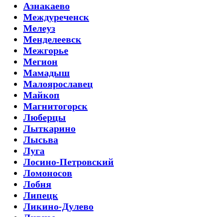
Азнакаево
Междуреченск
Мелеуз
Менделеевск
Межгорье
Мегион
Мамадыш
Малоярославец
Майкоп
Магнитогорск
Люберцы
Лыткарино
Лысьва
Луга
Лосино-Петровский
Ломоносов
Лобня
Липецк
Ликино-Дулево