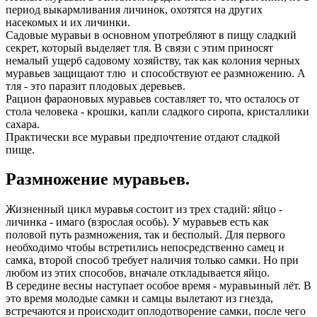
период выкармливания личинок, охотятся на других
насекомых и их личинки.
Садовые муравьи в основном употребляют в пищу сладкий
секрет, который выделяет тля. В связи с этим приносят
немалый ущерб садовому хозяйству, так как колония черных
муравьев защищают тлю и способствуют ее размножению. А
тля - это паразит плодовых деревьев.
Рацион фараоновых муравьев составляет то, что осталось от
стола человека - крошки, капли сладкого сиропа, кристаллики
сахара.
Практически все муравьи предпочтение отдают сладкой
пище.
Размножение муравьев.
Жизненный цикл муравья состоит из трех стадий: яйцо -
личинка - имаго (взрослая особь). У муравьев есть как
половой путь размножения, так и бесполый. Для первого
необходимо чтобы встретились непосредственно самец и
самка, второй способ требует наличия только самки. Но при
любом из этих способов, вначале откладывается яйцо.
В середине весны наступает особое время - муравьиный лёт. В
это время молодые самки и самцы вылетают из гнезда,
встречаются и происходит оплодотворение самки, после чего