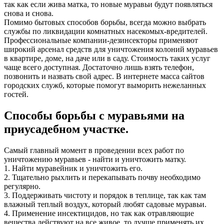
так как если жива матка, то новые муравьи будут появляться
снова и снова.
Помимо бытовых способов борьбы, всегда можно выбрать
службы по ликвидации комнатных насекомых-вредителей.
Профессиональные компании-дезинсекторы применяют
широкий арсенал средств для уничтожения колоний муравьев
в квартире, доме, на даче или в саду. Стоимость таких услуг
чаще всего доступная. Достаточно лишь взять телефон,
позвонить и назвать свой адрес. В интернете масса сайтов
городских служб, которые помогут выморить нежеланных
гостей.
Способы борьбы с муравьями на
приусадебном участке.
Самый главный момент в проведении всех работ по
уничтожению муравьев - найти и уничтожить матку.
1. Найти муравейник и уничтожить его.
2. Тщательно рыхлить и перекапывать почву необходимо
регулярно.
3. Поддерживать чистоту и порядок в теплице, так как там
влажный теплый воздух, который любят садовые муравьи.
4. Применение инсектицидов, но так как отравляющие
вещества действуют на все живое, то лучше применять их