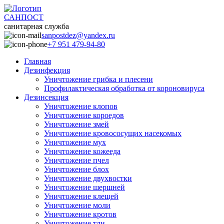
САНПОСТ
санитарная служба
sanpostdez@yandex.ru
+7 951 479-94-80
Главная
Дезинфекция
Уничтожение грибка и плесени
Профилактическая обработка от короновируса
Дезинсекция
Уничтожение клопов
Уничтожение короедов
Уничтожение змей
Уничтожение кровососущих насекомых
Уничтожение мух
Уничтожение кожееда
Уничтожение пчел
Уничтожение блох
Уничтожение двухвостки
Уничтожение шершней
Уничтожение клещей
Уничтожение моли
Уничтожение кротов
Уничтожение тли