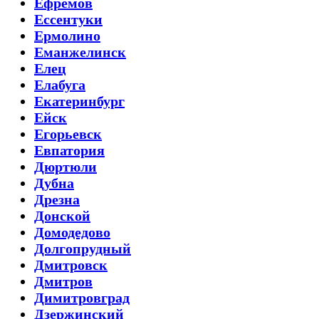
Ефремов
Ессентуки
Ермолино
Еманжелинск
Елец
Елабуга
Екатеринбург
Ейск
Егорьевск
Евпатория
Дюртюли
Дубна
Дрезна
Донской
Домодедово
Долгопрудный
Дмитровск
Дмитров
Димитровград
Дзержинский