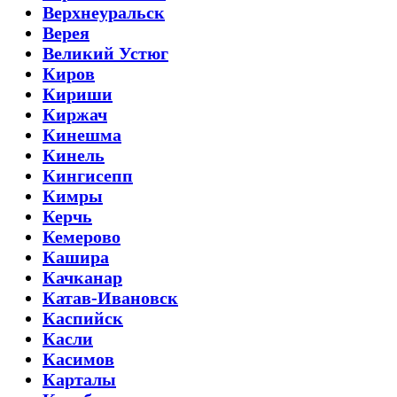
Верхнеуральск
Верея
Великий Устюг
Киров
Кириши
Киржач
Кинешма
Кинель
Кингисепп
Кимры
Керчь
Кемерово
Кашира
Качканар
Катав-Ивановск
Каспийск
Касли
Касимов
Карталы