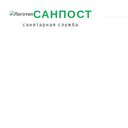
САНПОСТ
санитарная служба
Избавиться от о
в Козельске -
Уничтожение ос 
и участках