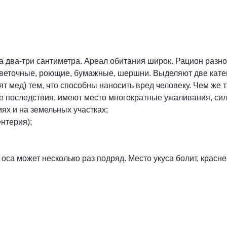
 два-три сантиметра. Ареал обитания широк. Рацион разно
 цветочные, роющие, бумажные, шершни. Выделяют две кат
ят мед) тем, что способны наносить вред человеку. Чем же 
е последствия, имеют место многократные ужаливания, сил
ях и на земельных участках;
нтерия);
оса может несколько раз подряд. Место укуса болит, красн