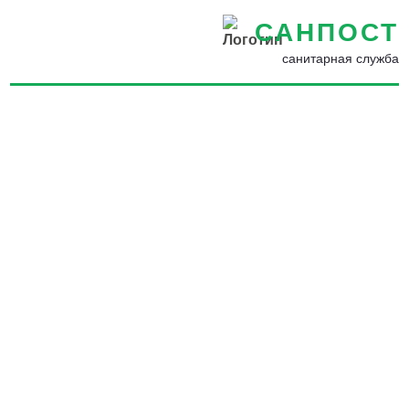
САНПОСТ
санитарная служба
Профессиональная
обработка от кожеедов в
Красногорске - Уничтожение
кожеедов в квартире