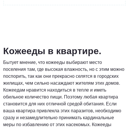
от 3 200 Руб.
ПОЗВОНИТЬ
Кожееды в квартире.
Бытует мнение, что кожееды выбирают место
Договорная
поселения там, где высокая влажность, но с этим можно
поспорить, так как они прекрасно селятся в городских
ПОЗВОНИТЬ
жилищах, чем сильно насаждают жителям этих домов.
Кожеедам нравится находиться в тепле и иметь
обильное количество пищи. Поэтому любая квартира
от 1500 Руб.
становится для них отличной средой обитания. Если
ваша квартира привлекла этих паразитов, необходимо
ПОЗВОНИТЬ
сразу и незамедлительно принимать кардинальные
меры по избавлению от этих насекомых. Кожееды