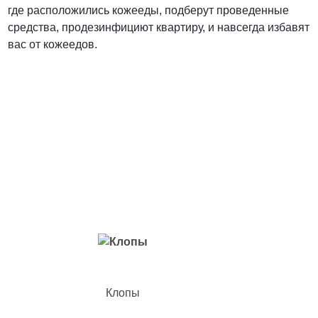
где расположились кожееды, подберут проведенные
средства, продезинфициют квартиру, и навсегда избавят
вас от кожеедов.
Вредители с которыми мы боремся
Клопы