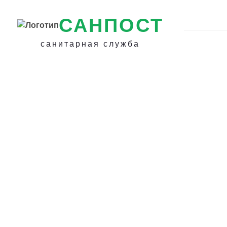
САНПОСТ
санитарная служба
Избавиться от к
квартире в Крас
- Уничтожение к
на даче и загор