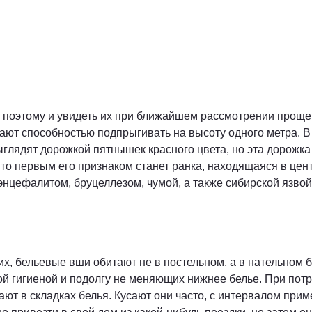
 поэтому и увидеть их при ближайшем рассмотрении проще и
дают способностью подпрыгивать на высоту одного метра. В
ыглядят дорожкой пятнышек красного цвета, но эта дорожка
, то первым его признаком станет ранка, находящаяся в цент
энцефалитом, бруцеллезом, чумой, а также сибирской язво
х, бельевые вши обитают не в постельном, а в нательном 
ой гигиеной и подолгу не меняющих нижнее белье. При пот
ют в складках белья. Кусают они часто, с интервалом приме