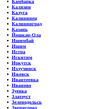
Камбарка
Калязин
Калуга
Калининец
Калининград
Казань
Йошкар-Ола
Ишимбай
Ишим
Истра
Искитим
Иркутск
Излучинск
Ижевск
Ивантеевка
Иваново
Зуевка
Златоуст
Зеленодольск
Звенигород