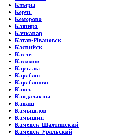
Кимры
Керчь
Кемерово
Кашира
Качканар
Катав-Ивановск
Каспийск
Касли
Касимов
Карталы
Карабаш
Карабаново
Канск
Кандалакша
Канаш
Камышлов
Камышин
Каменск-Шахтинский
Каменск-Уральский