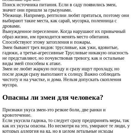
Поиск источника питания. Если в саду появились змеи,
значит они пришли за грызунами.
Убежище. Например, рептилии любят прятаться, поэтому они
выбирают такие места, как сарай, мусорка, поленница с
дровами.
Вынужденное переселение. Когда нарушают их привычный
образ жизни, им приходится менять место обитания.
Способствуют этому затопления и пожары.
Змеи бывают трех видов: трусливые, как ужи, ядовитые,
гадюки, а третьи-агрессивные Трусливые никакую опасность
не представляют, но почувствовав тревогу, как и остальные
виды змей способны к атаке.
Змеи не любят жаркую погоду и сразу ищут прохладу, но
после дождя сразу выползают к солнцу. Важно соблюдать
чистоту и на участке, и дома. Нельзя допускать скопления
мусора.
Опасны ли змеи для человека?
Признаки укуса змеи-это резкие боли, две ранки и
кровотечение.
Если укусила гадюка, то следует сразу предпринять меры, так
как их укусы опасны. Но несмотря на это, умирают те люди, у
которых аллергия на яд, но в целом летальные исходы