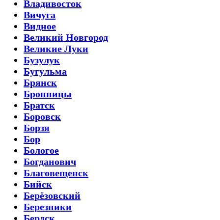
Владивосток
Вичуга
Видное
Великий Новгород
Великие Луки
Бузулук
Бугульма
Брянск
Бронницы
Братск
Боровск
Борзя
Бор
Бологое
Богданович
Благовещенск
Бийск
Берёзовский
Березники
Бердск