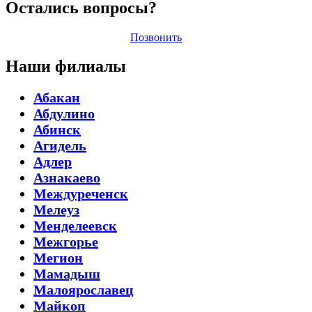
Остались вопросы?
Позвонить
Наши филиалы
Абакан
Абдулино
Абинск
Агидель
Адлер
Азнакаево
Междуреченск
Мелеуз
Менделеевск
Межгорье
Мегион
Мамадыш
Малоярославец
Майкоп