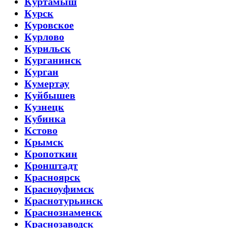
Куртамыш
Курск
Куровское
Курлово
Курильск
Курганинск
Курган
Кумертау
Куйбышев
Кузнецк
Кубинка
Кстово
Крымск
Кропоткин
Кронштадт
Красноярск
Красноуфимск
Краснотурьинск
Краснознаменск
Краснозаводск