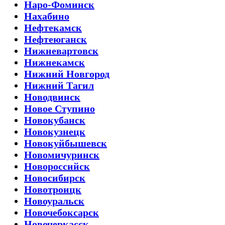
Наро-Фоминск
Нахабино
Нефтекамск
Нефтеюганск
Нижневартовск
Нижнекамск
Нижний Новгород
Нижний Тагил
Новодвинск
Новое Ступино
Новокубанск
Новокузнецк
Новокуйбышевск
Новомичуринск
Новороссийск
Новосибирск
Новотроицк
Новоуральск
Новочебоксарск
Новочеркасск