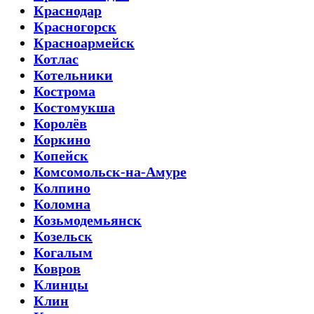
Краснодар
Красногорск
Красноармейск
Котлас
Котельники
Кострома
Костомукша
Королёв
Коркино
Копейск
Комсомольск-на-Амуре
Колпино
Коломна
Козьмодемьянск
Козельск
Когалым
Ковров
Клинцы
Клин