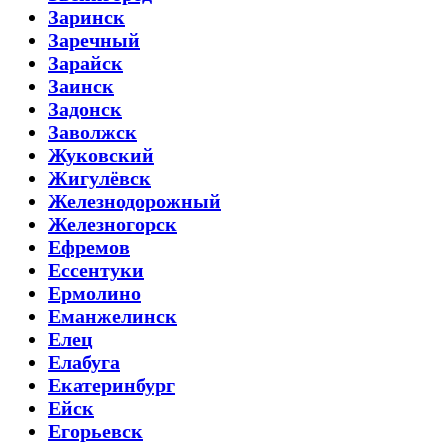
Заринск
Заречный
Зарайск
Заинск
Задонск
Заволжск
Жуковский
Жигулёвск
Железнодорожный
Железногорск
Ефремов
Ессентуки
Ермолино
Еманжелинск
Елец
Елабуга
Екатеринбург
Ейск
Егорьевск