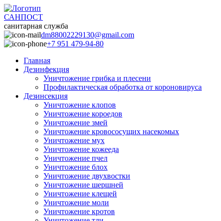
САНПОСТ
санитарная служба
dm88002229130@gmail.com
+7 951 479-94-80
Главная
Дезинфекция
Уничтожение грибка и плесени
Профилактическая обработка от короновируса
Дезинсекция
Уничтожение клопов
Уничтожение короедов
Уничтожение змей
Уничтожение кровососущих насекомых
Уничтожение мух
Уничтожение кожееда
Уничтожение пчел
Уничтожение блох
Уничтожение двухвостки
Уничтожение шершней
Уничтожение клещей
Уничтожение моли
Уничтожение кротов
Уничтожение тли