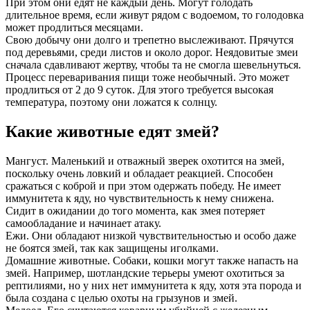
При этом они едят не каждый день. Могут голодать
длительное время, если живут рядом с водоемом, то голодовка
может продлиться месяцами.
Свою добычу они долго и трепетно выслеживают. Прячутся
под деревьями, среди листов и около дорог. Неядовитые змеи
сначала сдавливают жертву, чтобы та не смогла шевельнуться.
Процесс переваривания пищи тоже необычный. Это может
продлиться от 2 до 9 суток. Для этого требуется высокая
температура, поэтому они ложатся к солнцу.
Какие животные едят змей?
Мангуст. Маленький и отважный зверек охотится на змей,
поскольку очень ловкий и обладает реакцией. Способен
сражаться с коброй и при этом одержать победу. Не имеет
иммунитета к яду, но чувствительность к нему снижена.
Сидит в ожидании до того момента, как змея потеряет
самообладание и начинает атаку.
Ежи. Они обладают низкой чувствительностью и особо даже
не боятся змей, так как защищены иголками.
Домашние животные. Собаки, кошки могут также напасть на
змей. Например, шотландские терьеры умеют охотиться за
рептилиями, но у них нет иммунитета к яду, хотя эта порода и
была создана с целью охоты на грызунов и змей.