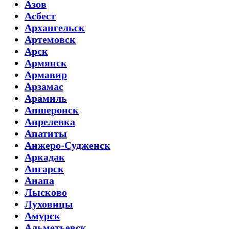
Азов
Асбест
Архангельск
Артемовск
Арск
Армянск
Армавир
Арзамас
Арамиль
Апшеронск
Апрелевка
Апатиты
Анжеро-Судженск
Аркадак
Ангарск
Анапа
Лысково
Луховицы
Амурск
Альметьевск