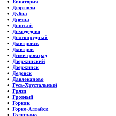
Евпатория
Дюртюли
Дубна
Дрезна
Донской
Домодедово
Долгопрудный
Дмитровск
Дмитров
Димитровград
Дзержинский
Дзержинск
Дедовск
Давлеканово
Гусь-Хрустальный
Грязи
Грозный
Горняк
Горно-Алтайск
Голицыно