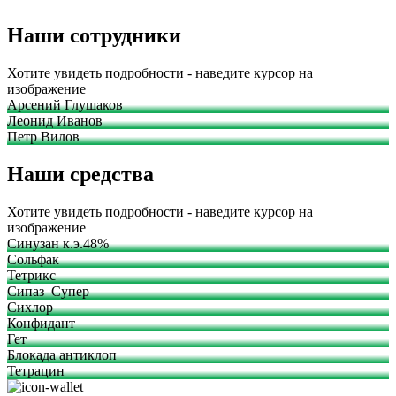
Наши сотрудники
Хотите увидеть подробности - наведите курсор на
изображение
Арсений Глушаков
Леонид Иванов
Петр Вилов
Наши средства
Хотите увидеть подробности - наведите курсор на
изображение
Синузан к.э.48%
Сольфак
Тетрикс
Сипаз–Супер
Сихлор
Конфидант
Гет
Блокада антиклоп
Тетрацин