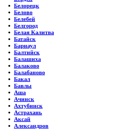
Белорецк
Белово
Белебей
Белгород
Белая Калитва
Батайск
Барнаул
Балтийск
Балашиха
Балаково
Балабаново
Бакал
Бавлы
Аша
Ачинск
Ахтубинск
Астрахань
Аксай
Александров