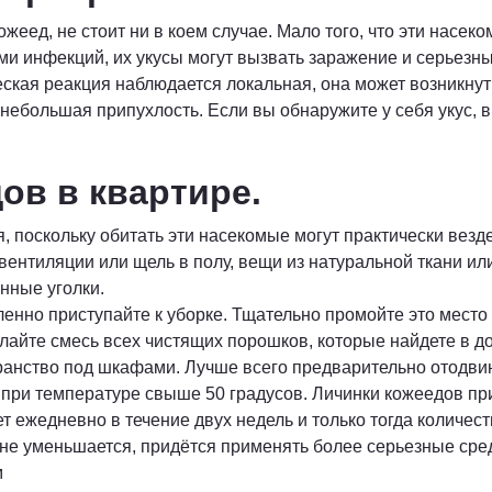
ожеед, не стоит ни в коем случае. Мало того, что эти насе
и инфекций, их укусы могут вызвать заражение и серьезные
кая реакция наблюдается локальная, она может возникнуть
 небольшая припухлость. Если вы обнаружите у себя укус, 
ов в квартире.
 поскольку обитать эти насекомые могут практически везд
вентиляции или щель в полу, вещи из натуральной ткани ил
нные уголки.
ленно приступайте к уборке. Тщательно промойте это мест
лайте смесь всех чистящих порошков, которые найдете в д
анство под шкафами. Лучше всего предварительно отодвину
 при температуре свыше 50 градусов. Личинки кожеедов при
ет ежедневно в течение двух недель и только тогда количе
 не уменьшается, придётся применять более серьезные сре