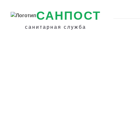
САНПОСТ
санитарная служба
Профессиональ
обработка от ко
Краснотурьинске
Уничтожение ко