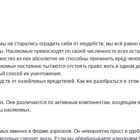
 мы не старались оградить себя от неудобств, мы всё равн
ры. Насекомые превосходят по своей численности всех ост
ество из них абсолютно не способны причинить вред челов
екомые постоянно пытаются отстоять право жить в одном до
ый способ их уничтожения.
дств от назойливых вредителей. Как же разобраться в этом
х. Они различаются по активным компонентам, входящим в 
ы насекомых.
ых именно в форме аэрозоля. Он невероятно прост и удобе
 которых следует знать. Если вы обрабатываете аэрозолем 