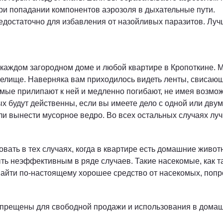
ри попадании компонентов аэрозоля в дыхательные пути.
едостаточно для избавления от назойливых паразитов. Луч
 каждом загородном доме и любой квартире в Кропоткине. М
елище. Наверняка вам приходилось видеть ленты, свисающ
ые прилипают к ней и медленно погибают, не имея возмож
х будут действенны, если вы имеете дело с одной или двумя
ыли вынести мусорное ведро. Во всех остальных случаях л
овать в тех случаях, когда в квартире есть домашние жив
ыть неэффективным в ряде случаев. Такие насекомые, как 
 найти по-настоящему хорошее средство от насекомых, по
апрещены для свободной продажи и использования в дома