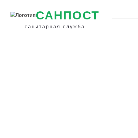
САНПОСТ
санитарная служба
Средства защит
вредителей в К
- Избавиться от
насекомых в кв