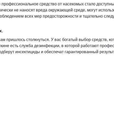
е профессиональное средство от насекомых стало доступн
тически не наносят вреда окружающей среде, могут исполь
соблюдением всех мер предосторожности и тщательно следуя
х.
вам пришлось столкнуться. У вас богатый выбор средств, 
ткине есть служба дезинфекции, в которой работают профе
дберут инсектициды и обеспечат гарантированный результ
Остались вопросы?