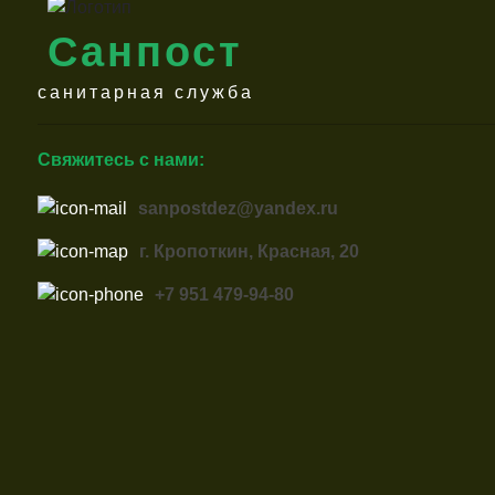
Санпост
санитарная служба
Свяжитесь с нами:
sanpostdez@yandex.ru
г. Кропоткин, Красная, 20
+7 951 479-94-80