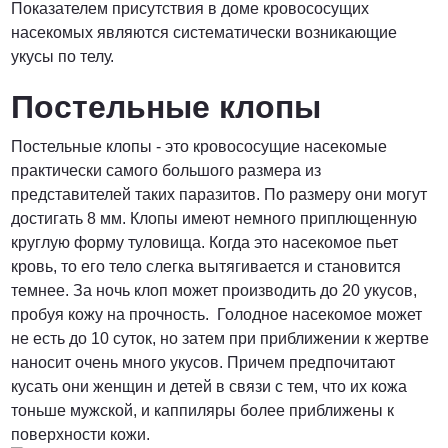
Показателем присутствия в доме кровососущих
насекомых являются систематически возникающие
укусы по телу.
от 3000 Руб.
Постельные клопы
ПОЗВОНИТЬ
Постельные клопы - это кровососущие насекомые
практически самого большого размера из
представителей таких паразитов. По размеру они могут
достигать 8 мм. Клопы имеют немного приплющенную
от 5000 руб.
круглую форму туловища. Когда это насекомое пьет
кровь, то его тело слегка вытягивается и становится
ПОЗВОНИТЬ
темнее. За ночь клоп может производить до 20 укусов,
пробуя кожу на прочность. Голодное насекомое может
не есть до 10 суток, но затем при приближении к жертве
Договорная
наносит очень много укусов. Причем предпочитают
кусать они женщин и детей в связи с тем, что их кожа
тоньше мужской, и каппиляры более приближены к
ПОЗВОНИТЬ
поверхности кожи.