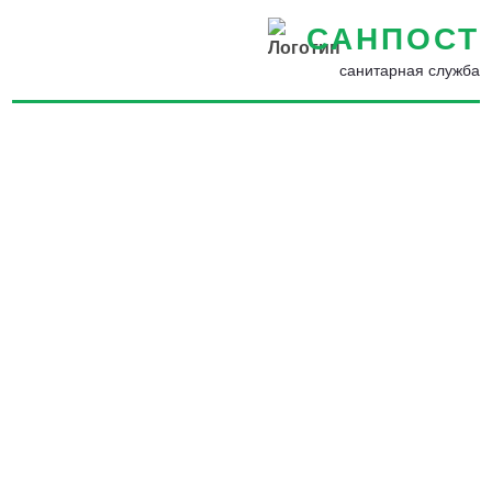
САНПОСТ
санитарная служба
Избавиться от комаров в
квартире в Курлове -
Уничтожение комаров на
даче и загородном участке