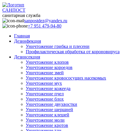
САНПОСТ
санитарная служба
sanpostdez@yandex.ru
+7 951 479-94-80
Главная
Дезинфекция
Уничтожение грибка и плесени
Профилактическая обработка от короновируса
Дезинсекция
Уничтожение клопов
Уничтожение короедов
Уничтожение змей
Уничтожение кровососущих насекомых
Уничтожение мух
Уничтожение кожееда
Уничтожение пчел
Уничтожение блох
Уничтожение двухвостки
Уничтожение шершней
Уничтожение клещей
Уничтожение моли
Уничтожение кротов
Уничтожение тли