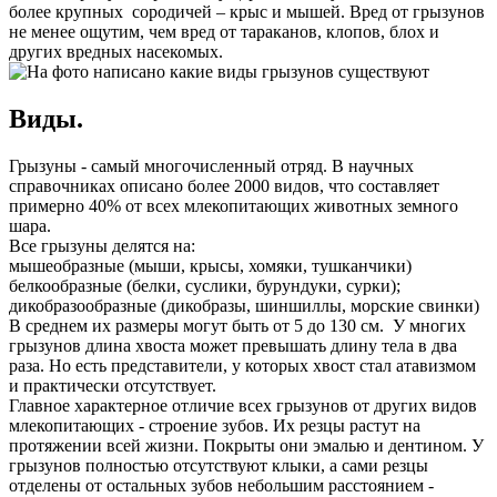
более крупных сородичей – крыс и мышей. Вред от грызунов
не менее ощутим, чем вред от тараканов, клопов, блох и
других вредных насекомых.
Виды.
Грызуны - самый многочисленный отряд. В научных
справочниках описано более 2000 видов, что составляет
примерно 40% от всех млекопитающих животных земного
шара.
Все грызуны делятся на:
мышеобразные (мыши, крысы, хомяки, тушканчики)
белкообразные (белки, суслики, бурундуки, сурки);
дикобразообразные (дикобразы, шиншиллы, морские свинки)
В среднем их размеры могут быть от 5 до 130 см. У многих
грызунов длина хвоста может превышать длину тела в два
раза. Но есть представители, у которых хвост стал атавизмом
и практически отсутствует.
Главное характерное отличие всех грызунов от других видов
млекопитающих - строение зубов. Их резцы растут на
протяжении всей жизни. Покрыты они эмалью и дентином. У
грызунов полностью отсутствуют клыки, а сами резцы
отделены от остальных зубов небольшим расстоянием -