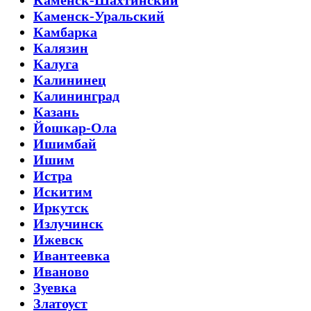
Каменск-Шахтинский
Каменск-Уральский
Камбарка
Калязин
Калуга
Калининец
Калининград
Казань
Йошкар-Ола
Ишимбай
Ишим
Истра
Искитим
Иркутск
Излучинск
Ижевск
Ивантеевка
Иваново
Зуевка
Златоуст