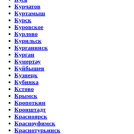
Курчатов
Куртамыш
Курск
Куровское
Курлово
Курильск
Курганинск
Курган
Кумертау
Куйбышев
Кузнецк
Кубинка
Кстово
Крымск
Кропоткин
Кронштадт
Красноярск
Красноуфимск
Краснотурьинск