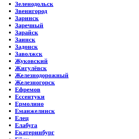
Зеленодольск
Звенигород
Заринск
Заречный
Зарайск
Заинск
Задонск
Заволжск
Жуковский
Жигулёвск
Железнодорожный
Железногорск
Ефремов
Ессентуки
Ермолино
Еманжелинск
Елец
Елабуга
Екатеринбург