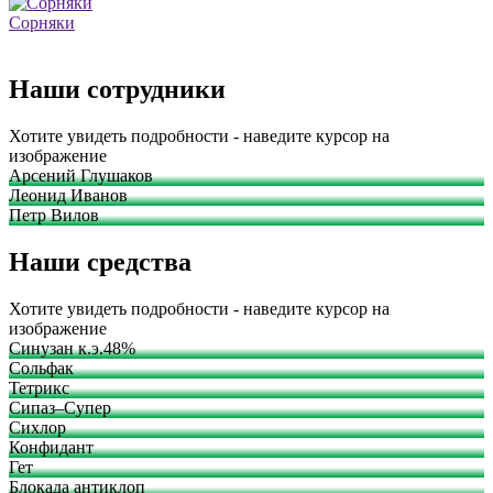
Сорняки
Наши сотрудники
Хотите увидеть подробности - наведите курсор на
изображение
Арсений Глушаков
Леонид Иванов
Петр Вилов
Наши средства
Хотите увидеть подробности - наведите курсор на
изображение
Синузан к.э.48%
Сольфак
Тетрикс
Сипаз–Супер
Сихлор
Конфидант
Гет
Блокада антиклоп