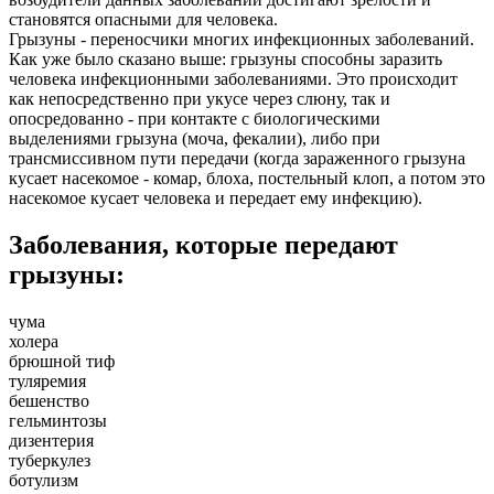
становятся опасными для человека.
Грызуны - переносчики многих инфекционных заболеваний.
Как уже было сказано выше: грызуны способны заразить
человека инфекционными заболеваниями. Это происходит
как непосредственно при укусе через слюну, так и
опосредованно - при контакте с биологическими
выделениями грызуна (моча, фекалии), либо при
трансмиссивном пути передачи (когда зараженного грызуна
кусает насекомое - комар, блоха, постельный клоп, а потом это
насекомое кусает человека и передает ему инфекцию).
Заболевания, которые передают
грызуны:
чума
холера
брюшной тиф
туляремия
бешенство
гельминтозы
дизентерия
туберкулез
ботулизм