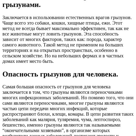
грызунами.
Заключается в использовании естественных врагов грызунов.
Чаще всего это собаки, кошки, хищные птицы, ежи. Этот
метод не всегда бывает максимально эффективен, так как не
все животные могут ловить грызунов. Эта способность
зависит от многих факторов, таких как: порода, характер
самого животного. Такой метод не применим на больших
территориях и на открытых пространствах, особенно в
сельском хозяйстве. Но на небольших фермах и в частных
домах имеет место быть.
Опасность грызунов для человека.
Самая большая опасность от грызунов для человека
заключается в том, что грызуны являются переносчиками
многих инфекционных заболеваний. Но помимо того, что они
сами являются переносчиками, многие грызуны являются
частью цепи передачи многих инфекций, которые
распространяют блохи, клещи, комары. В цепи развития таких
заболеваний как малярия, туляремия, чума, лептоспироз,
бешенство, именно грызуны являются так называемыми
“окончательными хозяевами”, в организме которых
возбудители данных заболеваний достигают зрелости и