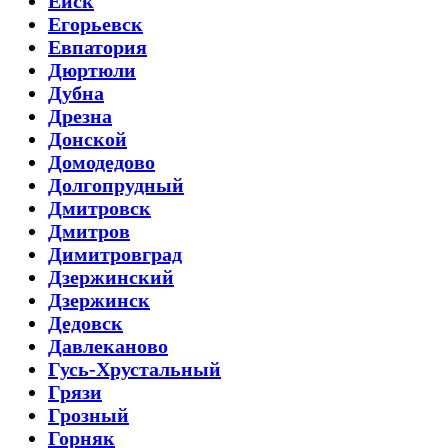
Ейск
Егорьевск
Евпатория
Дюртюли
Дубна
Дрезна
Донской
Домодедово
Долгопрудный
Дмитровск
Дмитров
Димитровград
Дзержинский
Дзержинск
Дедовск
Давлеканово
Гусь-Хрустальный
Грязи
Грозный
Горняк