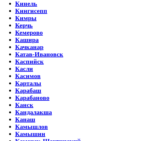
Кинель
Кингисепп
Кимры
Керчь
Кемерово
Кашира
Качканар
Катав-Ивановск
Каспийск
Касли
Касимов
Карталы
Карабаш
Карабаново
Канск
Кандалакша
Канаш
Камышлов
Камышин