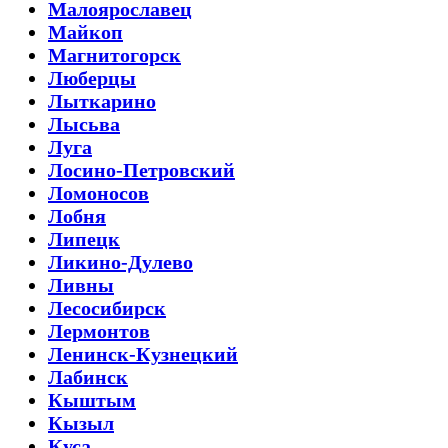
Малоярославец
Майкоп
Магнитогорск
Люберцы
Лыткарино
Лысьва
Луга
Лосино-Петровский
Ломоносов
Лобня
Липецк
Ликино-Дулево
Ливны
Лесосибирск
Лермонтов
Ленинск-Кузнецкий
Лабинск
Кыштым
Кызыл
Куса