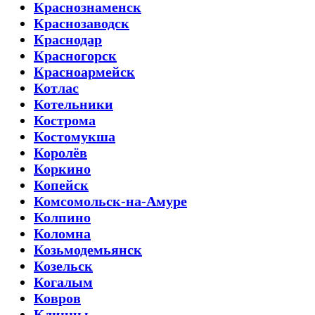
Краснознаменск
Краснозаводск
Краснодар
Красногорск
Красноармейск
Котлас
Котельники
Кострома
Костомукша
Королёв
Коркино
Копейск
Комсомольск-на-Амуре
Колпино
Коломна
Козьмодемьянск
Козельск
Когалым
Ковров
Клинцы