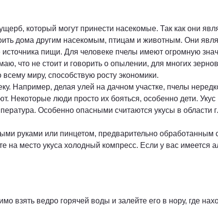
ущерб, который могут принести насекомые. Так как они явл
оить дома другим насекомым, птицам и животным. Они явля
е источника пищи. Для человеке пчелы имеют огромную зна
маю, что не стоит и говорить о опылении, для многих зер
 всему миру, способствую росту экономики.
у. Например, делая улей на дачном участке, пчелы нередко
рают. Некоторые люди просто их бояться, особенно дети. У
мпература. Особенно опасными считаются укусы в области гла
тыми руками или пинцетом, предварительно обработанным 
те на место укуса холодный компресс. Если у вас имеется а
мо взять ведро горячей воды и залейте его в нору, где нах