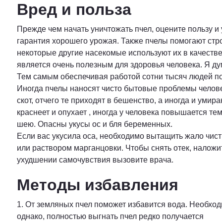
Вред и польза
Прежде чем начать уничтожать пчел, оцените пользу и 
гарантия хорошего урожая. Также пчелы помогают стр
некоторые другие насекомые используют их в качеств
является очень полезным для здоровья человека. Я ду
Тем самым обеспечивая работой сотни тысяч людей по
Иногда пчелы наносят чисто бытовые проблемы человек
скот, отчего те приходят в бешенство, а иногда и уми
краснеет и опухает , иногда у человека повышается те
шею. Опасны укусы ос и бля беременных.
Если вас укусила оса, необходимо вытащить жало чис
или раствором марганцовки. Чтобы снять отек, наложи
ухудшении самочувствия вызовите врача.
Методы избавления
1. От земляных пчел поможет избавится вода. Необходи
однако, полностью выгнать пчел редко получается