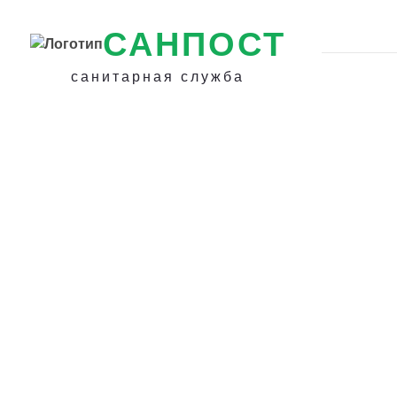
САНПОСТ
санитарная служба
Уничтожение пч
ульев в Куртам
Уничтожение пч
шмелей, оводов