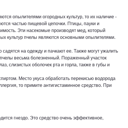
яются опылителями огородных культур, то их наличие -
ются частью пищевой цепочки. Птицы, пауки и
чимость. Эти насекомые производят мед, который
новых культур пчелы являются основными опылителями.
 садятся на одежду и пачкают ее. Также могут ужалить
кус пчелы весьма болезненный. Пораженный участок
з, слизистых оболочек рта и горла, также в губы и
спиртом. Место укуса обработать перекисью водорода
ллергия, то примите антигистаминное средство. При
одится гнездо. Это средство очень эффективное,