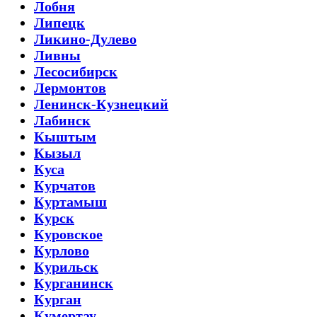
Лобня
Липецк
Ликино-Дулево
Ливны
Лесосибирск
Лермонтов
Ленинск-Кузнецкий
Лабинск
Кыштым
Кызыл
Куса
Курчатов
Куртамыш
Курск
Куровское
Курлово
Курильск
Курганинск
Курган
Кумертау