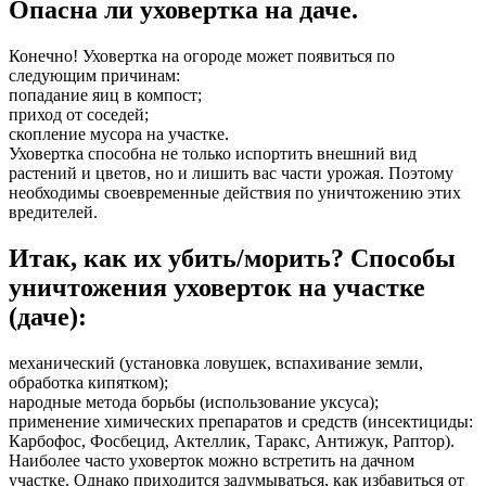
Опасна ли уховертка на даче.
Конечно! Уховертка на огороде может появиться по
следующим причинам:
попадание яиц в компост;
приход от соседей;
скопление мусора на участке.
Уховертка способна не только испортить внешний вид
растений и цветов, но и лишить вас части урожая. Поэтому
необходимы своевременные действия по уничтожению этих
вредителей.
Итак, как их убить/морить? Способы
уничтожения уховерток на участке
(даче):
механический (установка ловушек, вспахивание земли,
обработка кипятком);
народные метода борьбы (использование уксуса);
применение химических препаратов и средств (инсектициды:
Карбофос, Фосбецид, Актеллик, Таракс, Антижук, Раптор).
Наиболее часто уховерток можно встретить на дачном
участке. Однако приходится задумываться, как избавиться от