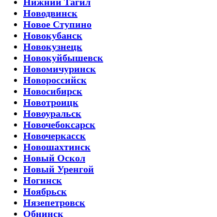
Нижний Тагил
Новодвинск
Новое Ступино
Новокубанск
Новокузнецк
Новокуйбышевск
Новомичуринск
Новороссийск
Новосибирск
Новотроицк
Новоуральск
Новочебоксарск
Новочеркасск
Новошахтинск
Новый Оскол
Новый Уренгой
Ногинск
Ноябрьск
Нязепетровск
Обнинск