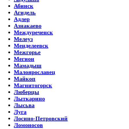
Абинск
Агидель
Адлер
Азнакаево
Междуреченск
Мелеуз
Менделеевск
Межгорье
Мегион
Мамадыш
Малоярославец
Майкоп
Магнитогорск
Люберцы
Лыткарино
Лысьва
Луга
Лосино-Петровский
Ломоносов