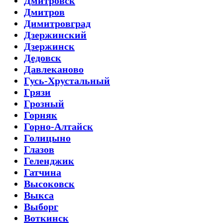
Дмитровск
Дмитров
Димитровград
Дзержинский
Дзержинск
Дедовск
Давлеканово
Гусь-Хрустальный
Грязи
Грозный
Горняк
Горно-Алтайск
Голицыно
Глазов
Геленджик
Гатчина
Высоковск
Выкса
Выборг
Воткинск