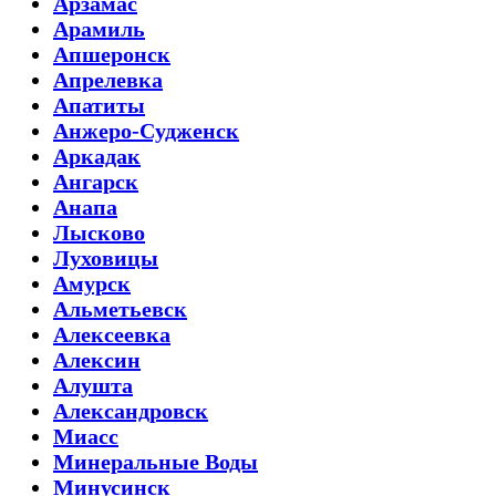
Арзамас
Арамиль
Апшеронск
Апрелевка
Апатиты
Анжеро-Судженск
Аркадак
Ангарск
Анапа
Лысково
Луховицы
Амурск
Альметьевск
Алексеевка
Алексин
Алушта
Александровск
Миасс
Минеральные Воды
Минусинск