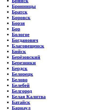
Брянск
Бронницы
Братск
Боровск
Борзя
Бор
Бологое
Богданович
Благовещенск
Бийск
Берёзовский
Березники
Бердск
Белорецк
Белово
Белебей
Белгород
Белая Калитва
Батайск
Барнаул