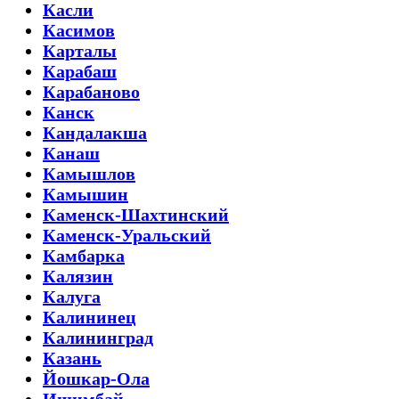
Касли
Касимов
Карталы
Карабаш
Карабаново
Канск
Кандалакша
Канаш
Камышлов
Камышин
Каменск-Шахтинский
Каменск-Уральский
Камбарка
Калязин
Калуга
Калининец
Калининград
Казань
Йошкар-Ола
Ишимбай