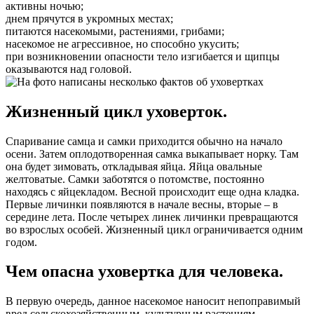
активны ночью;
днем прячутся в укромных местах;
питаются насекомыми, растениями, грибами;
насекомое не агрессивное, но способно укусить;
при возникновении опасности тело изгибается и щипцы
оказываются над головой.
Жизненный цикл уховерток.
Спаривание самца и самки приходится обычно на начало
осени. Затем оплодотворенная самка выкапывает норку. Там
она будет зимовать, откладывая яйца. Яйца овальные
желтоватые. Самки заботятся о потомстве, постоянно
находясь с яйцекладом. Весной происходит еще одна кладка.
Первые личинки появляются в начале весны, вторые – в
середине лета. После четырех линек личинки превращаются
во взрослых особей. Жизненный цикл ограничивается одним
годом.
Чем опасна уховертка для человека.
В первую очередь, данное насекомое наносит непоправимый
вред сельскохозяйственным, культурным растениям