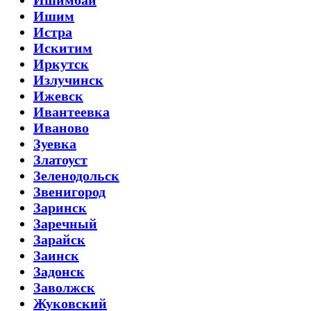
Ишим
Истра
Искитим
Иркутск
Излучинск
Ижевск
Ивантеевка
Иваново
Зуевка
Златоуст
Зеленодольск
Звенигород
Заринск
Заречный
Зарайск
Заинск
Задонск
Заволжск
Жуковский