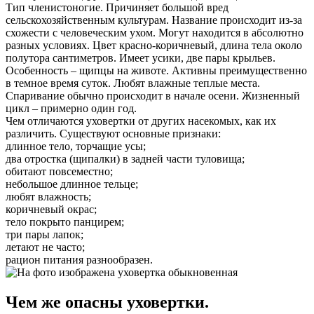
Тип членистоногие. Причиняет большой вред
сельскохозяйственным культурам. Название происходит из-за
схожести с человеческим ухом. Могут находится в абсолютно
разных условиях. Цвет красно-коричневый, длина тела около
полутора сантиметров. Имеет усики, две пары крыльев.
Особенность – щипцы на животе. Активны преимущественно
в темное время суток. Любят влажные теплые места.
Спаривание обычно происходит в начале осени. Жизненный
цикл – примерно один год.
Чем отличаются уховертки от других насекомых, как их
различить. Существуют основные признаки:
длинное тело, торчащие усы;
два отростка (щипалки) в задней части туловища;
обитают повсеместно;
небольшое длинное тельце;
любят влажность;
коричневый окрас;
тело покрыто панцирем;
три пары лапок;
летают не часто;
рацион питания разнообразен.
Чем же опасны уховертки.