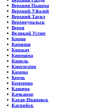
Верхняя Пышма
Верхний Уфалей
Верхний Тагил
Верхнеуральск
Верея
Великий Устюг
Киров
Кириши
Киржач
Кинешма
Кинель
Кингисепп
Кимры
Керчь
Кемерово
Кашира
Качканар
Катав-Ивановск
Каспийск