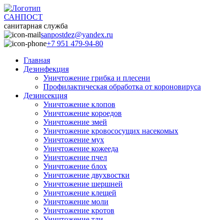
САНПОСТ
санитарная служба
sanpostdez@yandex.ru
+7 951 479-94-80
Главная
Дезинфекция
Уничтожение грибка и плесени
Профилактическая обработка от короновируса
Дезинсекция
Уничтожение клопов
Уничтожение короедов
Уничтожение змей
Уничтожение кровососущих насекомых
Уничтожение мух
Уничтожение кожееда
Уничтожение пчел
Уничтожение блох
Уничтожение двухвостки
Уничтожение шершней
Уничтожение клещей
Уничтожение моли
Уничтожение кротов
Уничтожение тли