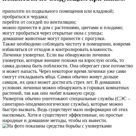
приползти из подвального помещения или кладовой;
пробраться и чердака;
перейти от соседей по вентиляции;
можно принести в дом с растениями, цветами и плодами;
могут пробраться через открытые окна с улицы;
домашние животные могут принести с прогулки.
Также необходимо соблюдать чистоту в помещении, вовремя
избавляться от отходов и контролировать влажность.
Личинки уховертки. Если вы обнаружили личинки
уховертки, которые внешне похожи на взрослую особь, то
самка должна быть поблизости. Она оберегает свое потомство
и может напасть. Через некоторое время личинки уже сами
смогут откладывать яйца. Самки обычно живут дольше
самцов, их цикл может достигать стрех лет. В домашних
условиях личинки можно обнаружить в горшках комнатных
растений, так как они любят влажную среду.
Уховерток обычно уничтожают специальные службы (СЭС –
санитарно-эпидемиологические службы), которые можно
быстро вызвать. Ведь существует мало информации об этих
насекомых. Хотя и существуют эффективные, но простые
народные и домашние методы, чтобы их вывести.