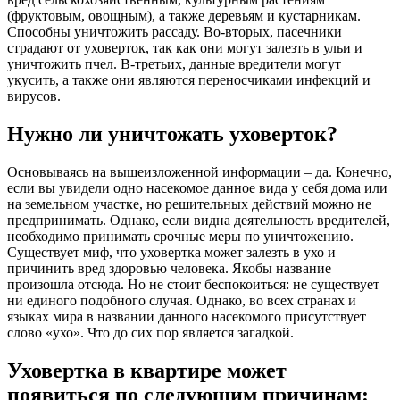
(фруктовым, овощным), а также деревьям и кустарникам.
Способны уничтожить рассаду. Во-вторых, пасечники
страдают от уховерток, так как они могут залезть в ульи и
уничтожить пчел. В-третьих, данные вредители могут
укусить, а также они являются переносчиками инфекций и
вирусов.
Нужно ли уничтожать уховерток?
Основываясь на вышеизложенной информации – да. Конечно,
если вы увидели одно насекомое данное вида у себя дома или
на земельном участке, но решительных действий можно не
предпринимать. Однако, если видна деятельность вредителей,
необходимо принимать срочные меры по уничтожению.
Существует миф, что уховертка может залезть в ухо и
причинить вред здоровью человека. Якобы название
произошла отсюда. Но не стоит беспокоиться: не существует
ни единого подобного случая. Однако, во всех странах и
языках мира в названии данного насекомого присутствует
слово «ухо». Что до сих пор является загадкой.
Уховертка в квартире может
появиться по следующим причинам: