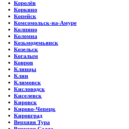
Королёв
Коркино
Копейск
Комсомольск-на-Амуре
Колпино
Коломна
Козьмодемьянск
Козельск
Когалым
Ковров
Клинцы
Клин
Климовск
Кисловодск
Киселевск
Кировск
Кирово-Чепецк
Кировград
Верхняя Тура
Верхняя Салда