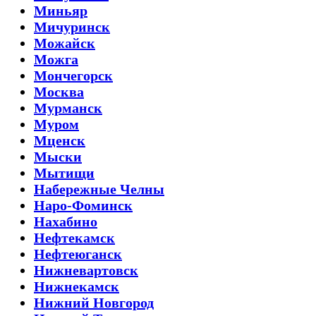
Миньяр
Мичуринск
Можайск
Можга
Мончегорск
Москва
Мурманск
Муром
Мценск
Мыски
Мытищи
Набережные Челны
Наро-Фоминск
Нахабино
Нефтекамск
Нефтеюганск
Нижневартовск
Нижнекамск
Нижний Новгород