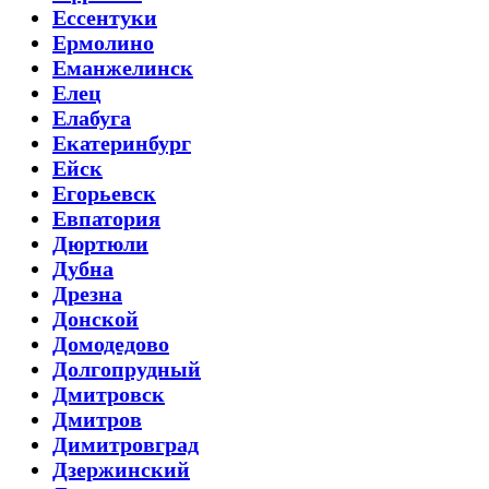
Ессентуки
Ермолино
Еманжелинск
Елец
Елабуга
Екатеринбург
Ейск
Егорьевск
Евпатория
Дюртюли
Дубна
Дрезна
Донской
Домодедово
Долгопрудный
Дмитровск
Дмитров
Димитровград
Дзержинский