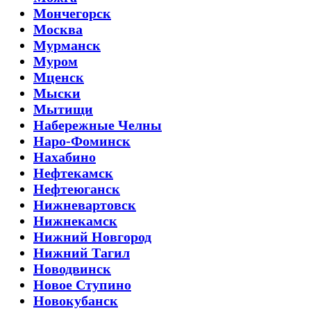
Мончегорск
Москва
Мурманск
Муром
Мценск
Мыски
Мытищи
Набережные Челны
Наро-Фоминск
Нахабино
Нефтекамск
Нефтеюганск
Нижневартовск
Нижнекамск
Нижний Новгород
Нижний Тагил
Новодвинск
Новое Ступино
Новокубанск