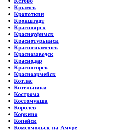
Кстово
Крымск
Кропоткин
Кронштадт
Красноярск
Красноуфимск
Краснотурьинск
Краснознаменск
Краснозаводск
Краснодар
Красногорск
Красноармейск
Котлас
Котельники
Кострома
Костомукша
Королёв
Коркино
Копейск
Комсомольск-на-Амуре