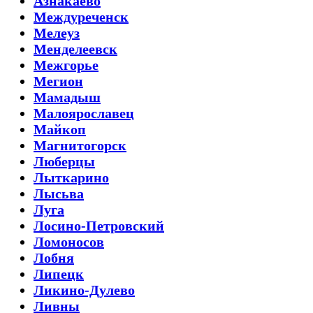
Азнакаево
Междуреченск
Мелеуз
Менделеевск
Межгорье
Мегион
Мамадыш
Малоярославец
Майкоп
Магнитогорск
Люберцы
Лыткарино
Лысьва
Луга
Лосино-Петровский
Ломоносов
Лобня
Липецк
Ликино-Дулево
Ливны