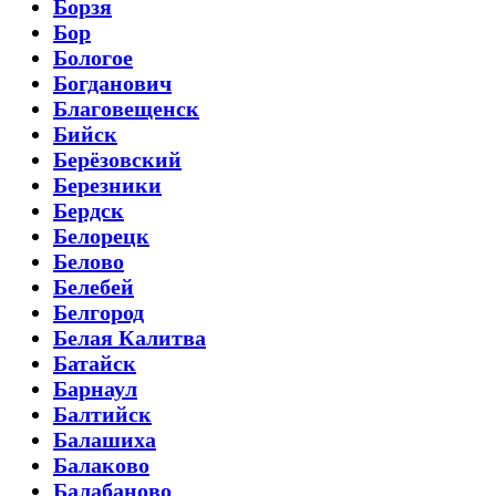
Борзя
Бор
Бологое
Богданович
Благовещенск
Бийск
Берёзовский
Березники
Бердск
Белорецк
Белово
Белебей
Белгород
Белая Калитва
Батайск
Барнаул
Балтийск
Балашиха
Балаково
Балабаново