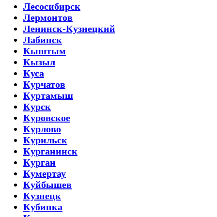
Лесосибирск
Лермонтов
Ленинск-Кузнецкий
Лабинск
Кыштым
Кызыл
Куса
Курчатов
Куртамыш
Курск
Куровское
Курлово
Курильск
Курганинск
Курган
Кумертау
Куйбышев
Кузнецк
Кубинка