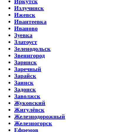
Иркутск
Излучинск
Ижевск
Ивантеевка
Иваново
Зуевка
Златоуст
Зеленодольск
Звенигород
Заринск
Заречный
Зарайск
Заинск
Задонск
Заволжск
Жуковский
Жигулёвск
Железнодорожный
Железногорск
Ефремов