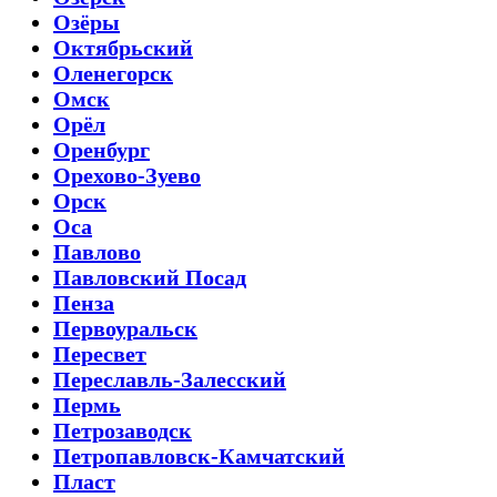
Озёры
Октябрьский
Оленегорск
Омск
Орёл
Оренбург
Орехово-Зуево
Орск
Оса
Павлово
Павловский Посад
Пенза
Первоуральск
Пересвет
Переславль-Залесский
Пермь
Петрозаводск
Петропавловск-Камчатский
Пласт