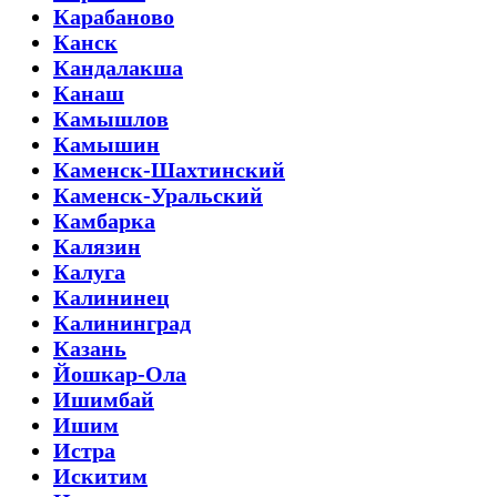
Карабаново
Канск
Кандалакша
Канаш
Камышлов
Камышин
Каменск-Шахтинский
Каменск-Уральский
Камбарка
Калязин
Калуга
Калининец
Калининград
Казань
Йошкар-Ола
Ишимбай
Ишим
Истра
Искитим