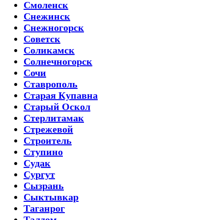
Смоленск
Снежинск
Снежногорск
Советск
Соликамск
Солнечногорск
Сочи
Ставрополь
Старая Купавна
Старый Оскол
Стерлитамак
Стрежевой
Строитель
Ступино
Судак
Сургут
Сызрань
Сыктывкар
Таганрог
Талдом