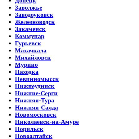
Донецк
Заволжье
Заводоуковск
Железноводск
Закаменск
Коммунар
Гурьевск
Махачкала
Михайловск
Мурино
Находка
Невинномысск
Нижнеудинск
Нижние-Серги
Нижняя-Тура
Нижняя-Салда
Новомосковск
Николаевск-на-Амуре
Норильск
Новоалтайск