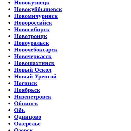
Новокузнецк
Новокуйбышевск
Новомичуринск
Новороссийск
Новосибирск
Новотроицк
Новоуральск
Новочебоксарск
Новочеркасск
Новошахтинск
Новый Оскол
Новый Уренгой
Ногинск
Ноябрьск
Нязепетровск
Обнинск
Обь
Одинцово
Ожерелье
Озерск