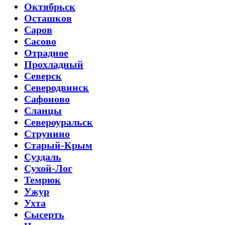
Октябрьск
Осташков
Саров
Сасово
Отрадное
Прохладный
Северск
Северодвинск
Сафоново
Сланцы
Североуральск
Струнино
Старый-Крым
Суздаль
Сухой-Лог
Темрюк
Ужур
Ухта
Сысерть