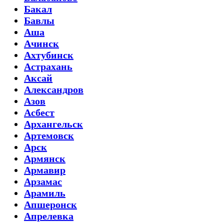
Бакал
Бавлы
Аша
Ачинск
Ахтубинск
Астрахань
Аксай
Александров
Азов
Асбест
Архангельск
Артемовск
Арск
Армянск
Армавир
Арзамас
Арамиль
Апшеронск
Апрелевка