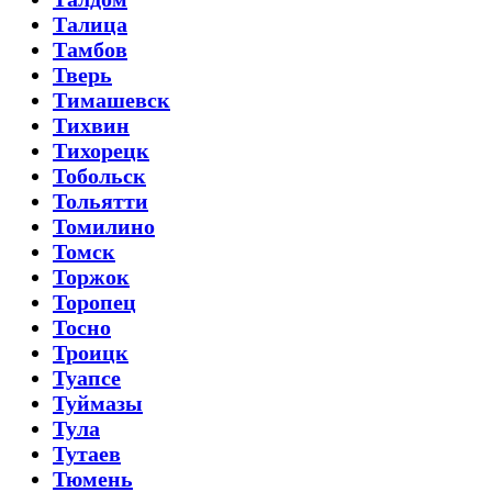
Талица
Тамбов
Тверь
Тимашевск
Тихвин
Тихорецк
Тобольск
Тольятти
Томилино
Томск
Торжок
Торопец
Тосно
Троицк
Туапсе
Туймазы
Тула
Тутаев
Тюмень