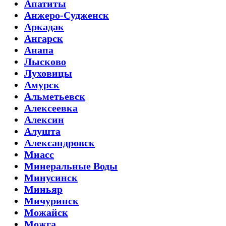
Апатиты
Анжеро-Судженск
Аркадак
Ангарск
Анапа
Лысково
Луховицы
Амурск
Альметьевск
Алексеевка
Алексин
Алушта
Александровск
Миасс
Минеральные Воды
Минусинск
Миньяр
Мичуринск
Можайск
Можга