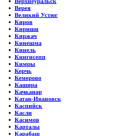
Верхнеуральск
Верея
Великий Устюг
Киров
Кириши
Киржач
Кинешма
Кинель
Кингисепп
Кимры
Керчь
Кемерово
Кашира
Качканар
Катав-Ивановск
Каспийск
Касли
Касимов
Карталы
Карабаш