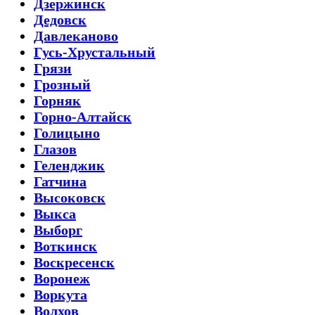
Дзержинск
Дедовск
Давлеканово
Гусь-Хрустальный
Грязи
Грозный
Горняк
Горно-Алтайск
Голицыно
Глазов
Геленджик
Гатчина
Высоковск
Выкса
Выборг
Воткинск
Воскресенск
Воронеж
Воркута
Волхов