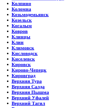
Колпино
Коломна
Козьмодемьянск
Козельск
Когалым
Ковров
Клинцы
Клин
Климовск
Кисловодск
Киселевск
Кировск
Кирово-Чепецк
Кировград
Верхняя Тура
Верхняя Салда
Верхняя Пышма
Верхний Уфалей
Верхний Тагил