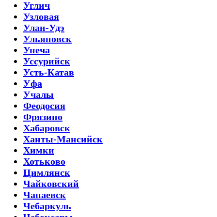
Углич
Узловая
Улан-Удэ
Ульяновск
Унеча
Уссурийск
Усть-Катав
Уфа
Учалы
Феодосия
Фрязино
Хабаровск
Ханты-Мансийск
Химки
Хотьково
Цимлянск
Чайковский
Чапаевск
Чебаркуль