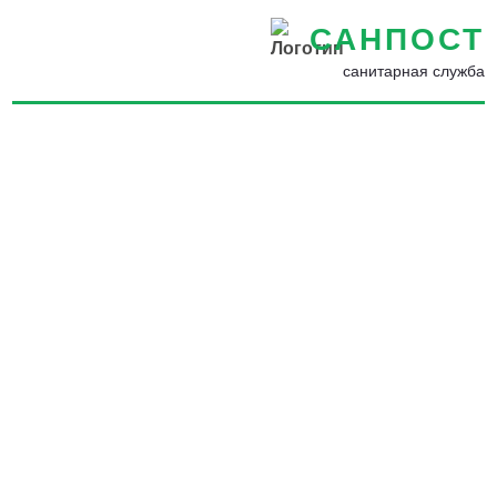
САНПОСТ
санитарная служба
Вывести крыс из частного
дома в в Ливнах -
Дератизация помещений