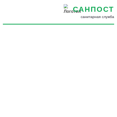
САНПОСТ
санитарная служба
Акарицидная обработка
территории в Ливнах -
Уничтожение клещей по
выгодной цене