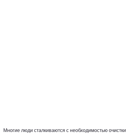
от 5000 руб.
ПОЗВОНИТЬ
от 7900 руб.
ПОЗВОНИТЬ
от 7400 руб. за га
ПОЗВОНИТЬ
Многие люди сталкиваются с необходимостью очистки