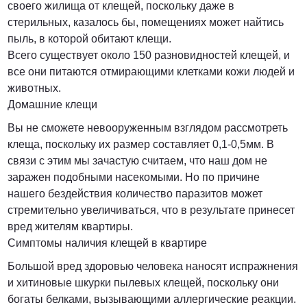
своего жилища от клещей, поскольку даже в
от 6900 руб. за га
стерильных, казалось бы, помещениях может найтись
пыль, в которой обитают клещи.
ПОЗВОНИТЬ
Всего существует около 150 разновидностей клещей, и
все они питаются отмирающими клетками кожи людей и
животных.
Домашние клещи
от 6400 руб. за га
Вы не сможете невооруженным взглядом рассмотреть
ПОЗВОНИТЬ
клеща, поскольку их размер составляет 0,1-0,5мм. В
связи с этим мы зачастую считаем, что наш дом не
заражен подобными насекомыми. Но по причине
нашего бездействия количество паразитов может
договорная
стремительно увеличиваться, что в результате принесет
вред жителям квартиры.
ПОЗВОНИТЬ
Симптомы наличия клещей в квартире
Большой вред здоровью человека наносят испражнения
и хитиновые шкурки пылевых клещей, поскольку они
от 15 рублей за 1 км
богаты белками, вызывающими аллергические реакции.