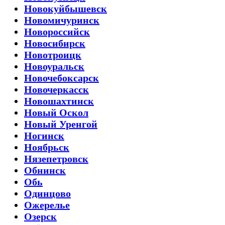
Новокуйбышевск
Новомичуринск
Новороссийск
Новосибирск
Новотроицк
Новоуральск
Новочебоксарск
Новочеркасск
Новошахтинск
Новый Оскол
Новый Уренгой
Ногинск
Ноябрьск
Нязепетровск
Обнинск
Обь
Одинцово
Ожерелье
Озерск