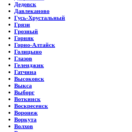
Дедовск
Давлеканово
Гусь-Хрустальный
Грязи
Грозный
Горняк
Горно-Алтайск
Голицыно
Глазов
Геленджик
Гатчина
Высоковск
Выкса
Выборг
Воткинск
Воскресенск
Воронеж
Воркута
Волхов