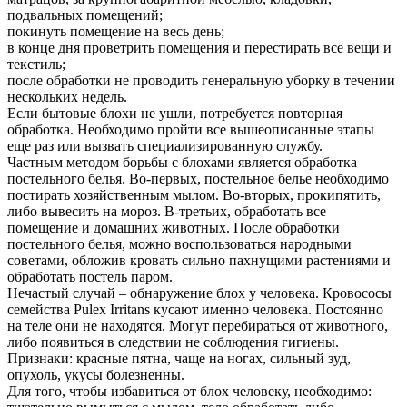
подвальных помещений;
покинуть помещение на весь день;
в конце дня проветрить помещения и перестирать все вещи и
текстиль;
после обработки не проводить генеральную уборку в течении
нескольких недель.
Если бытовые блохи не ушли, потребуется повторная
обработка. Необходимо пройти все вышеописанные этапы
еще раз или вызвать специализированную службу.
Частным методом борьбы с блохами является обработка
постельного белья. Во-первых, постельное белье необходимо
постирать хозяйственным мылом. Во-вторых, прокипятить,
либо вывесить на мороз. В-третьих, обработать все
помещение и домашних животных. После обработки
постельного белья, можно воспользоваться народными
советами, обложив кровать сильно пахнущими растениями и
обработать постель паром.
Нечастый случай – обнаружение блох у человека. Кровососы
семейства Pulex Irritans кусают именно человека. Постоянно
на теле они не находятся. Могут перебираться от животного,
либо появиться в следствии не соблюдения гигиены.
Признаки: красные пятна, чаще на ногах, сильный зуд,
опухоль, укусы болезненны.
Для того, чтобы избавиться от блох человеку, необходимо: