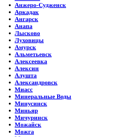
Анжеро-Судженск
Аркадак
Ангарск
Анапа
Лысково
Луховицы
Амурск
Альметьевск
Алексеевка
Алексин
Алушта
Александровск
Миасс
Минеральные Воды
Минусинск
Миньяр
Мичуринск
Можайск
Можга