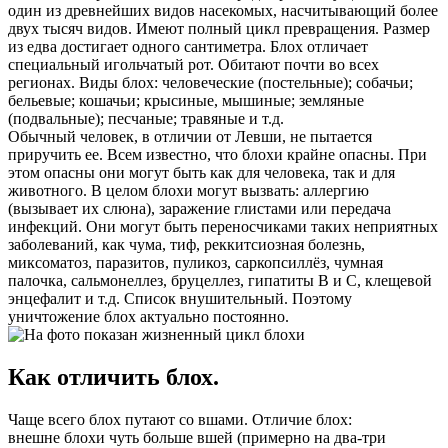
один из древнейших видов насекомых, насчитывающий более
двух тысяч видов. Имеют полный цикл превращения. Размер
из едва достигает одного сантиметра. Блох отличает
специальный игольчатый рот. Обитают почти во всех
регионах. Виды блох: человеческие (постельные); собачьи;
бельевые; кошачьи; крысиные, мышиные; земляные
(подвальные); песчаные; травяные и т.д.
Обычный человек, в отличии от Левши, не пытается
приручить ее. Всем известно, что блохи крайне опасны. При
этом опасны они могут быть как для человека, так и для
животного. В целом блохи могут вызвать: аллергию
(вызывает их слюна), заражение глистами или передача
инфекций. Они могут быть переносчиками таких неприятных
заболеваний, как чума, тиф, реккитсиозная болезнь,
миксоматоз, паразитов, пуликоз, саркопсиллёз, чумная
палочка, сальмонеллез, бруцеллез, гипатиты В и С, клещевой
энцефалит и т.д. Список внушительный. Поэтому
уничтожение блох актуально постоянно.
Как отличить блох.
Чаще всего блох путают со вшами. Отличие блох:
внешне блохи чуть больше вшей (примерно на два-три