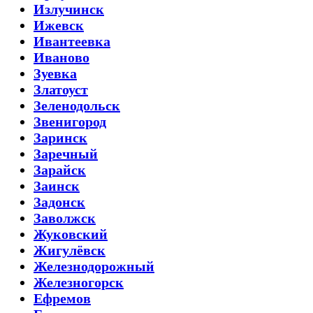
Излучинск
Ижевск
Ивантеевка
Иваново
Зуевка
Златоуст
Зеленодольск
Звенигород
Заринск
Заречный
Зарайск
Заинск
Задонск
Заволжск
Жуковский
Жигулёвск
Железнодорожный
Железногорск
Ефремов