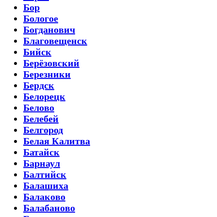
Бор
Бологое
Богданович
Благовещенск
Бийск
Берёзовский
Березники
Бердск
Белорецк
Белово
Белебей
Белгород
Белая Калитва
Батайск
Барнаул
Балтийск
Балашиха
Балаково
Балабаново