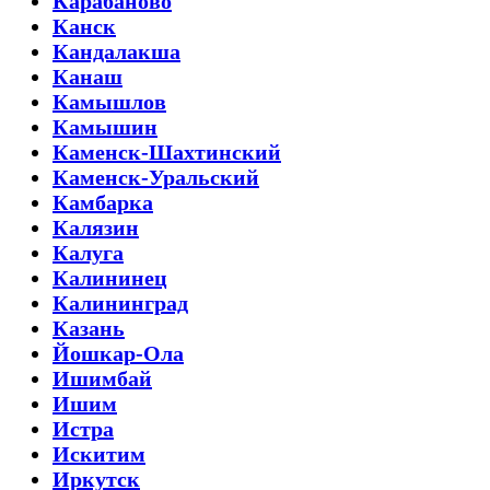
Карабаново
Канск
Кандалакша
Канаш
Камышлов
Камышин
Каменск-Шахтинский
Каменск-Уральский
Камбарка
Калязин
Калуга
Калининец
Калининград
Казань
Йошкар-Ола
Ишимбай
Ишим
Истра
Искитим
Иркутск