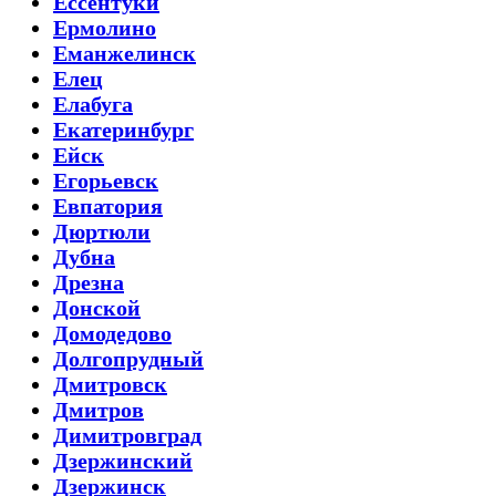
Ессентуки
Ермолино
Еманжелинск
Елец
Елабуга
Екатеринбург
Ейск
Егорьевск
Евпатория
Дюртюли
Дубна
Дрезна
Донской
Домодедово
Долгопрудный
Дмитровск
Дмитров
Димитровград
Дзержинский
Дзержинск