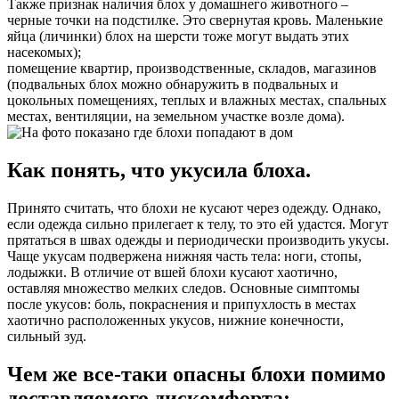
Также признак наличия блох у домашнего животного –
черные точки на подстилке. Это свернутая кровь. Маленькие
яйца (личинки) блох на шерсти тоже могут выдать этих
насекомых);
помещение квартир, производственные, складов, магазинов
(подвальных блох можно обнаружить в подвальных и
цокольных помещениях, теплых и влажных местах, спальных
местах, вентиляции, на земельном участке возле дома).
Как понять, что укусила блоха.
Принято считать, что блохи не кусают через одежду. Однако,
если одежда сильно прилегает к телу, то это ей удастся. Могут
прятаться в швах одежды и периодически производить укусы.
Чаще укусам подвержена нижняя часть тела: ноги, стопы,
лодыжки. В отличие от вшей блохи кусают хаотично,
оставляя множество мелких следов. Основные симптомы
после укусов: боль, покраснения и припухлость в местах
хаотично расположенных укусов, нижние конечности,
сильный зуд.
Чем же все-таки опасны блохи помимо
доставляемого дискомфорта: