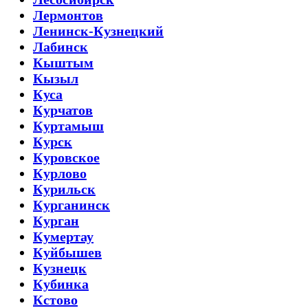
Лермонтов
Ленинск-Кузнецкий
Лабинск
Кыштым
Кызыл
Куса
Курчатов
Куртамыш
Курск
Куровское
Курлово
Курильск
Курганинск
Курган
Кумертау
Куйбышев
Кузнецк
Кубинка
Кстово