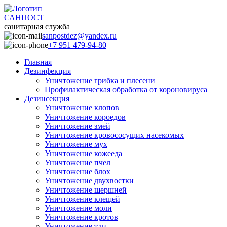
САНПОСТ
санитарная служба
sanpostdez@yandex.ru
+7 951 479-94-80
Главная
Дезинфекция
Уничтожение грибка и плесени
Профилактическая обработка от короновируса
Дезинсекция
Уничтожение клопов
Уничтожение короедов
Уничтожение змей
Уничтожение кровососущих насекомых
Уничтожение мух
Уничтожение кожееда
Уничтожение пчел
Уничтожение блох
Уничтожение двухвостки
Уничтожение шершней
Уничтожение клещей
Уничтожение моли
Уничтожение кротов
Уничтожение тли