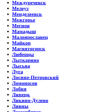
Междуреченск
Мелеуз
Менделеевск
Межгорье
Мегион
Мамадыш
Малоярославец
Майкоп
Магнитогорск
Люберцы
Лыткарино
Лысьва
Луга
Лосино-Петровский
Ломоносов
Лобня
Липецк
Ликино-Дулево
Ливны
Лесосибирск