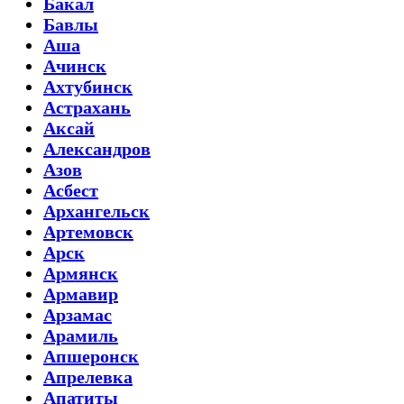
Бакал
Бавлы
Аша
Ачинск
Ахтубинск
Астрахань
Аксай
Александров
Азов
Асбест
Архангельск
Артемовск
Арск
Армянск
Армавир
Арзамас
Арамиль
Апшеронск
Апрелевка
Апатиты