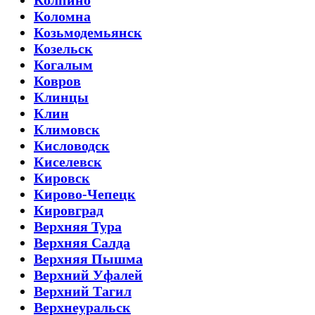
Колпино
Коломна
Козьмодемьянск
Козельск
Когалым
Ковров
Клинцы
Клин
Климовск
Кисловодск
Киселевск
Кировск
Кирово-Чепецк
Кировград
Верхняя Тура
Верхняя Салда
Верхняя Пышма
Верхний Уфалей
Верхний Тагил
Верхнеуральск