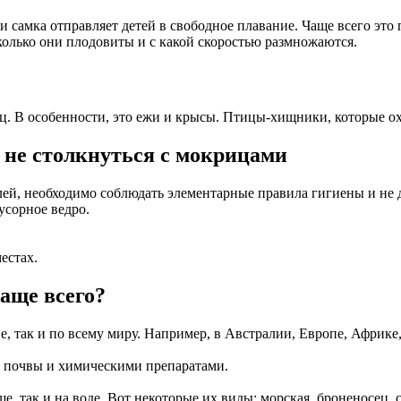
и самка отправляет детей в свободное плавание. Чаще всего это
сколько они плодовиты и с какой скоростью размножаются.
 В особенности, это ежи и крысы. Птицы-хищники, которые охо
 не столкнуться с мокрицами
елей, необходимо соблюдать элементарные правила гигиены и не 
усорное ведро.
естах.
аще всего?
не, так и по всему миру. Например, в Австралии, Европе, Афри
 почвы и химическими препаратами.
е, так и на воде. Вот некоторые их виды: морская, броненосец,