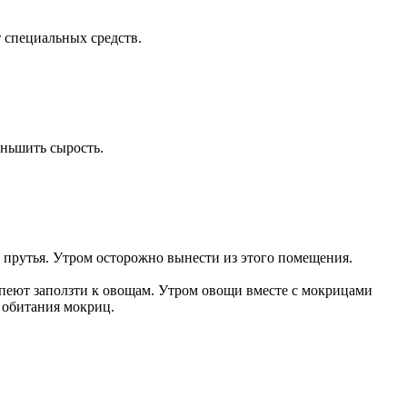
 специальных средств.
еньшить сырость.
а прутья. Утром осторожно вынести из этого помещения.
успеют заползти к овощам. Утром овощи вместе с мокрицами
а обитания мокриц.