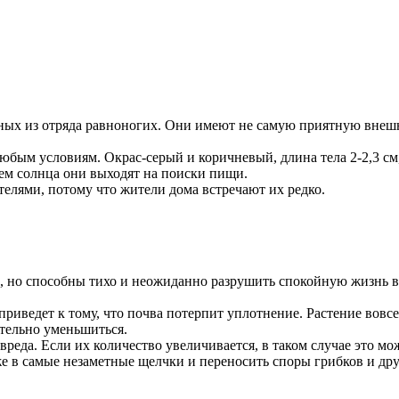
ных из отряда равноногих. Они имеют не самую приятную внешно
бым условиям. Окрас-серый и коричневый, длина тела 2-2,3 см,
ием солнца они выходят на поиски пищи.
телями, потому что жители дома встречают их редко.
, но способны тихо и неожиданно разрушить спокойную жизнь в
приведет к тому, что почва потерпит уплотнение. Растение вовс
чительно уменьшиться.
о вреда. Если их количество увеличивается, в таком случае это
е в самые незаметные щелчки и переносить споры грибков и дру