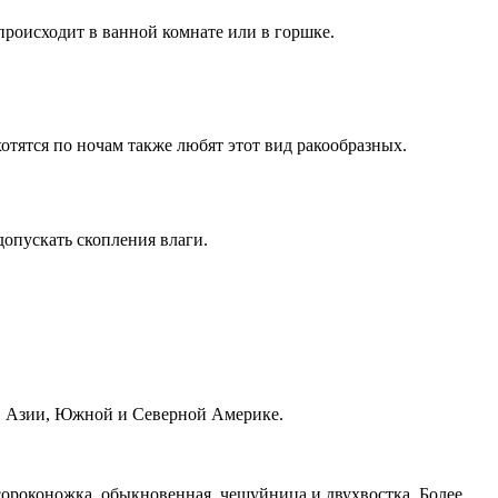
 происходит в ванной комнате или в горшке.
тятся по ночам также любят этот вид ракообразных.
допускать скопления влаги.
ке, Азии, Южной и Северной Америке.
 сороконожка, обыкновенная, чешуйница и двухвостка. Более