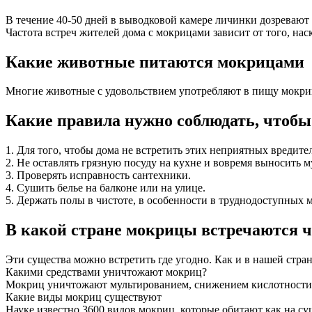
В течение 40-50 дней в выводковой камере личинки дозревают 
Частота встреч жителей дома с мокрицами зависит от того, на
Какие животные питаются мокрицами
Многие животные с удовольствием употребляют в пищу мокриц.
Какие правила нужно соблюдать, чтобы
1. Для того, чтобы дома не встретить этих неприятных вредит
2. Не оставлять грязную посуду на кухне и вовремя выносить м
3. Проверять исправность сантехники.
4. Сушить белье на балконе или на улице.
5. Держать полы в чистоте, в особенности в труднодоступных м
В какой стране мокрицы встречаются ч
Эти существа можно встретить где угодно. Как и в нашей стра
Какими средствами уничтожают мокриц?
Мокриц уничтожают мультированием, снижением кислотности
Какие виды мокриц существуют
Науке известно 3600 видов мокриц, которые обитают как на суш