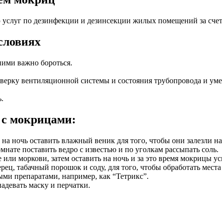
услуг по дезинфекции и дезинсекции жилых помещений за счет
словиях
 ними важно бороться.
роверку вентиляционной системы и состояния трубопровода и ум
.
 с мокрицами:
на ночь оставить влажный веник для того, чтобы они залезли н
мнате поставить ведро с известью и по уголкам рассыпать соль.
е или моркови, затем оставить на ночь и за это время мокрицы 
ец, табачный порошок и соду, для того, чтобы обработать мест
ми препаратами, например, как “Тетрикс”.
адевать маску и перчатки.