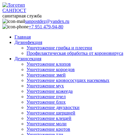
САНПОСТ
санитарная служба
sanpostdez@yandex.ru
+7 951 479-94-80
Главная
Дезинфекция
Уничтожение грибка и плесени
Профилактическая обработка от короновируса
Дезинсекция
Уничтожение клопов
Уничтожение короедов
Уничтожение змей
Уничтожение кровососущих насекомых
Уничтожение мух
Уничтожение кожееда
Уничтожение пчел
Уничтожение блох
Уничтожение двухвостки
Уничтожение шершней
Уничтожение клещей
Уничтожение моли
Уничтожение кротов
Уничтожение тли