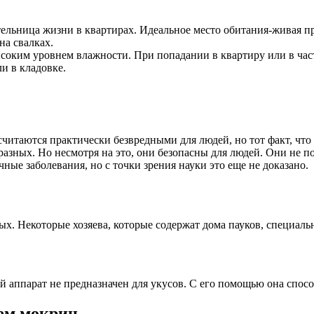
льница жизни в квартирах. Идеальное место обитания-живая при
на свалках.
оким уровнем влажности. При попадании в квартиру или в час
ли в кладовке.
итаются практически безвредными для людей, но тот факт, что
разных. Но несмотря на это, они безопасны для людей. Они не п
чные заболевания, но с точки зрения науки это еще не доказано.
х. Некоторые хозяева, которые содержат дома пауков, специальн
 аппарат не предназначен для укусов. С его помощью она спосо
ием мокриц