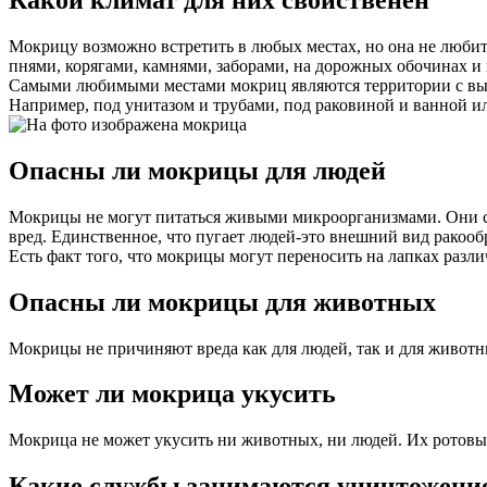
Какой климат для них свойственен
Мокрицу возможно встретить в любых местах, но она не любите
пнями, корягами, камнями, заборами, на дорожных обочинах и 
Самыми любимыми местами мокриц являются территории с выс
Например, под унитазом и трубами, под раковиной и ванной и
Опасны ли мокрицы для людей
Мокрицы не могут питаться живыми микроорганизмами. Они сч
вред. Единственное, что пугает людей-это внешний вид ракооб
Есть факт того, что мокрицы могут переносить на лапках разли
Опасны ли мокрицы для животных
Мокрицы не причиняют вреда как для людей, так и для животны
Может ли мокрица укусить
Мокрица не может укусить ни животных, ни людей. Их ротовый
Какие службы занимаются уничтожен