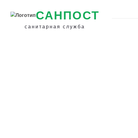
САНПОСТ
санитарная служба
Вывести крыс и
частного дома в
- Дератизация
помещений