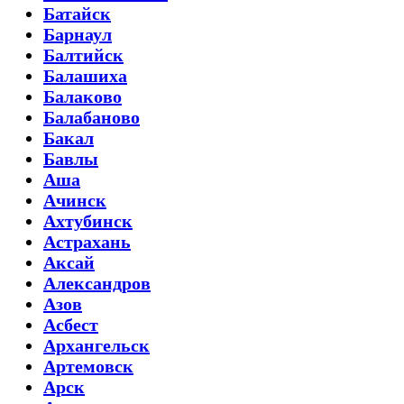
Батайск
Барнаул
Балтийск
Балашиха
Балаково
Балабаново
Бакал
Бавлы
Аша
Ачинск
Ахтубинск
Астрахань
Аксай
Александров
Азов
Асбест
Архангельск
Артемовск
Арск