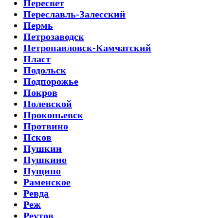
Пересвет
Переславль-Залесский
Пермь
Петрозаводск
Петропавловск-Камчатский
Пласт
Подольск
Подпорожье
Покров
Полевской
Прокопьевск
Протвино
Псков
Пушкин
Пушкино
Пущино
Раменское
Ревда
Реж
Реутов