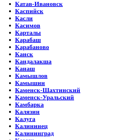
Катав-Ивановск
Каспийск
Касли
Касимов
Карталы
Карабаш
Карабаново
Канск
Кандалакша
Канаш
Камышлов
Камышин
Каменск-Шахтинский
Каменск-Уральский
Камбарка
Калязин
Калуга
Калининец
Калининград