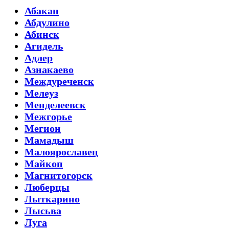
Абакан
Абдулино
Абинск
Агидель
Адлер
Азнакаево
Междуреченск
Мелеуз
Менделеевск
Межгорье
Мегион
Мамадыш
Малоярославец
Майкоп
Магнитогорск
Люберцы
Лыткарино
Лысьва
Луга