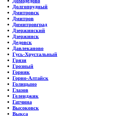
Домодедово
Долгопрудный
Дмитровск
Дмитров
Димитровград
Дзержинский
Дзержинск
Дедовск
Давлеканово
Гусь-Хрустальный
Грязи
Грозный
Горняк
Горно-Алтайск
Голицыно
Глазов
Геленджик
Гатчина
Высоковск
Выкса