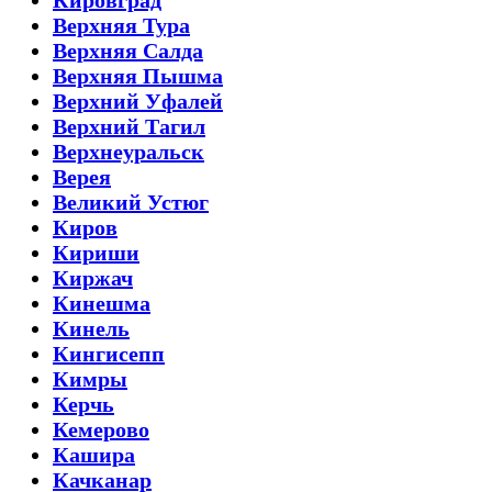
Верхняя Тура
Верхняя Салда
Верхняя Пышма
Верхний Уфалей
Верхний Тагил
Верхнеуральск
Верея
Великий Устюг
Киров
Кириши
Киржач
Кинешма
Кинель
Кингисепп
Кимры
Керчь
Кемерово
Кашира
Качканар