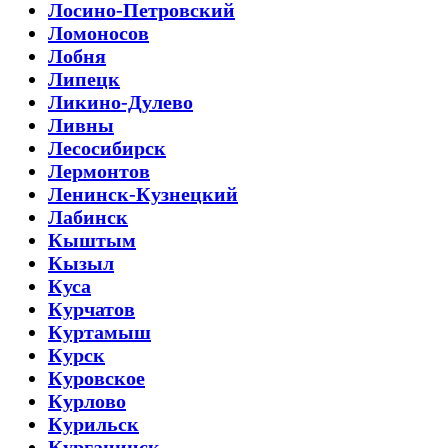
Лосино-Петровский
Ломоносов
Лобня
Липецк
Ликино-Дулево
Ливны
Лесосибирск
Лермонтов
Ленинск-Кузнецкий
Лабинск
Кыштым
Кызыл
Куса
Курчатов
Куртамыш
Курск
Куровское
Курлово
Курильск
Курганинск