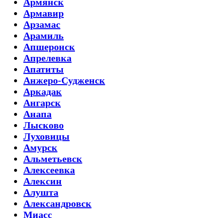
Армянск
Армавир
Арзамас
Арамиль
Апшеронск
Апрелевка
Апатиты
Анжеро-Судженск
Аркадак
Ангарск
Анапа
Лысково
Луховицы
Амурск
Альметьевск
Алексеевка
Алексин
Алушта
Александровск
Миасс