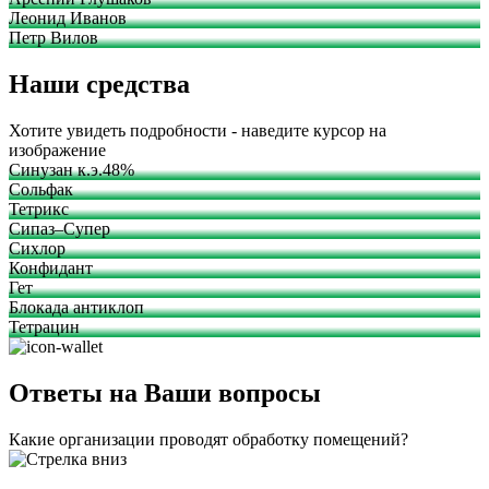
Леонид Иванов
Петр Вилов
Наши средства
Хотите увидеть подробности - наведите курсор на
изображение
Синузан к.э.48%
Сольфак
Тетрикс
Сипаз–Супер
Сихлор
Конфидант
Гет
Блокада антиклоп
Тетрацин
Ответы на Ваши вопросы
Какие организации проводят обработку помещений?