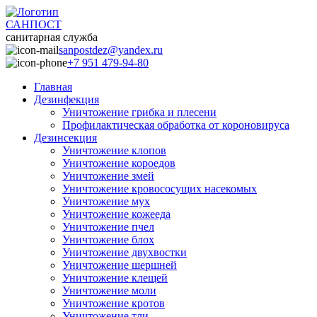
САНПОСТ
санитарная служба
sanpostdez@yandex.ru
+7 951 479-94-80
Главная
Дезинфекция
Уничтожение грибка и плесени
Профилактическая обработка от короновируса
Дезинсекция
Уничтожение клопов
Уничтожение короедов
Уничтожение змей
Уничтожение кровососущих насекомых
Уничтожение мух
Уничтожение кожееда
Уничтожение пчел
Уничтожение блох
Уничтожение двухвостки
Уничтожение шершней
Уничтожение клещей
Уничтожение моли
Уничтожение кротов
Уничтожение тли