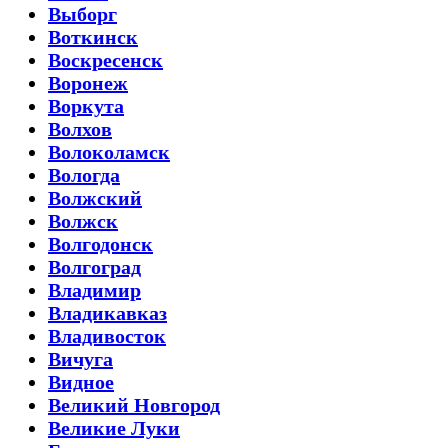
Выборг
Воткинск
Воскресенск
Воронеж
Воркута
Волхов
Волоколамск
Вологда
Волжский
Волжск
Волгодонск
Волгоград
Владимир
Владикавказ
Владивосток
Вичуга
Видное
Великий Новгород
Великие Луки