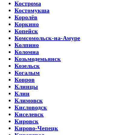
Кострома
Костомукша
Королёв
Коркино
Копейск
Комсомольск-на-Амуре
Колпино
Коломна
Козьмодемьянск
Козельск
Когалым
Ковров
Клинцы
Клин
Климовск
Кисловодск
Киселевск
Кировск
Кирово-Чепецк
Кировград