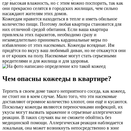
где высокая влажность, но с этим можно поспорить, так как
они прекрасно селятся в городских жилищах, чем сильно
насаждают жителям этих домов.
Кожеедам нравится находиться в тепле и иметь обильное
количество пищи. Поэтому любая квартира становится для
них отличной средой обитания. Если ваша квартира
привлекла этих паразитов, необходимо сразу и
незамедлительно принимать кардинальные меры по
избавлению от этих насекомых. Кожееды всеядные. Им
придётся по вкусу ваш любимый диван, но не откажутся они
и от крошек на полу. Насекомые могут стать серьезными
вредителями и для жилища и для здоровья.
Чем опасны кожееды в квартире?
Терпеть в своем доме такого неприятного соседа, как кожеед,
не стоит ни в коем случае. Мало того, что эти насекомые
доставляют огромное количество хлопот, они ещё и кусаются.
Поскольку кожееды являются переносчиками инфекций, их
укусы могут вызвать заражение и серьезные аллергические
реакции. В таких случаях вы не сможете обойтись без
медицинской помощи. Аллергическая реакция наблюдается
локальная, она может возникнуть непосредственно в зоне