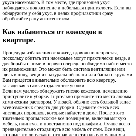
укуса насекомого. В том месте, где произошел укус
наблюдается покраснение и небольшая припухлость. Если вы
обнаружите у себя укус, в целях профилактики сразу
обработайте рану антисептиком.
Как избавиться от кожеедов в
квартире.
Процедура избавления от кожееда довольно непростая,
поскольку обитать эти насекомые могут практически везде, а
для борьбы с ними в первую очередь необходимо найти место
их размножения. Это может быть система вентиляции или
щель в полу, вещи из натуральной ткани или банки с крупами.
Вам придётся внимательно обследовать всю квартиру,
заглядывая в самые отдаленные уголки.
Если вам удалось обнаружить гнездо кожеедов, немедленно
приступайте к уборке. Тщательно промойте это место любым
химическим раствором. У людей, обычно есть большой запас
всевозможных средств для уборки. Сделайте смесь всех
чистящих порошков, которые найдете в доме. После этого
тщательно пропылесосьте всё помещение, включая мягкую
мебель, плинтуса и пространство под шкафами. Лучше всего
предварительно отодвинуть всю мебель от стен. Все вещи,
которые это допускают, отправьте в стиральную машину и