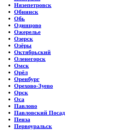
Нязепетровск
Обнинск
Обь
Одинцово
Ожерелье
Озерск
Озёры
Октябрьский
Оленегорск
Омск
Орёл
Оренбург
Орехово-Зуево
Орск
Оса
Павлово
Павловский Посад
Пенза
Первоуральск