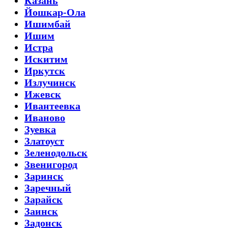
Казань
Йошкар-Ола
Ишимбай
Ишим
Истра
Искитим
Иркутск
Излучинск
Ижевск
Ивантеевка
Иваново
Зуевка
Златоуст
Зеленодольск
Звенигород
Заринск
Заречный
Зарайск
Заинск
Задонск