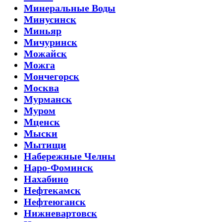
Минеральные Воды
Минусинск
Миньяр
Мичуринск
Можайск
Можга
Мончегорск
Москва
Мурманск
Муром
Мценск
Мыски
Мытищи
Набережные Челны
Наро-Фоминск
Нахабино
Нефтекамск
Нефтеюганск
Нижневартовск