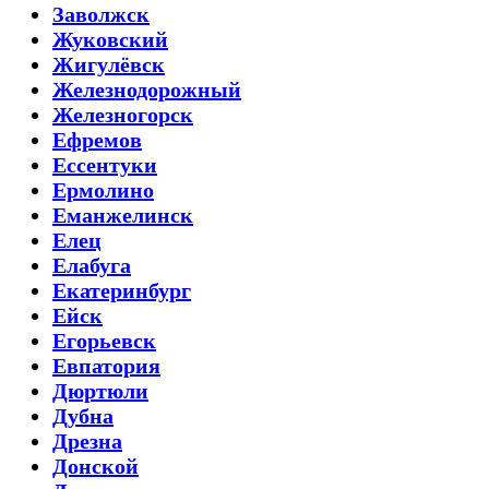
Заволжск
Жуковский
Жигулёвск
Железнодорожный
Железногорск
Ефремов
Ессентуки
Ермолино
Еманжелинск
Елец
Елабуга
Екатеринбург
Ейск
Егорьевск
Евпатория
Дюртюли
Дубна
Дрезна
Донской