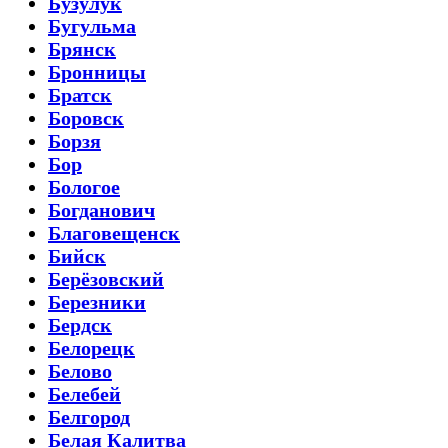
Бузулук
Бугульма
Брянск
Бронницы
Братск
Боровск
Борзя
Бор
Бологое
Богданович
Благовещенск
Бийск
Берёзовский
Березники
Бердск
Белорецк
Белово
Белебей
Белгород
Белая Калитва