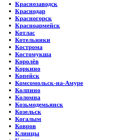
Краснозаводск
Краснодар
Красногорск
Красноармейск
Котлас
Котельники
Кострома
Костомукша
Королёв
Коркино
Копейск
Комсомольск-на-Амуре
Колпино
Коломна
Козьмодемьянск
Козельск
Когалым
Ковров
Клинцы