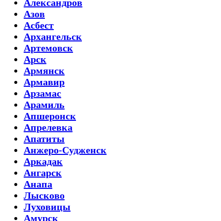
Александров
Азов
Асбест
Архангельск
Артемовск
Арск
Армянск
Армавир
Арзамас
Арамиль
Апшеронск
Апрелевка
Апатиты
Анжеро-Судженск
Аркадак
Ангарск
Анапа
Лысково
Луховицы
Амурск