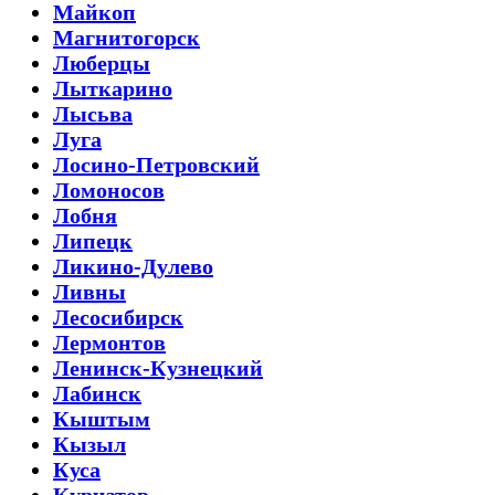
Майкоп
Магнитогорск
Люберцы
Лыткарино
Лысьва
Луга
Лосино-Петровский
Ломоносов
Лобня
Липецк
Ликино-Дулево
Ливны
Лесосибирск
Лермонтов
Ленинск-Кузнецкий
Лабинск
Кыштым
Кызыл
Куса
Курчатов