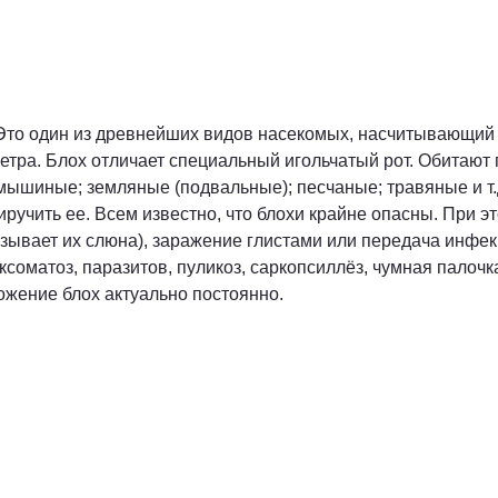
Это один из древнейших видов насекомых, насчитывающий 
етра. Блох отличает специальный игольчатый рот. Обитают п
 мышиные; земляные (подвальные); песчаные; травяные и т.
ручить ее. Всем известно, что блохи крайне опасны. При это
ызывает их слюна), заражение глистами или передача инфе
иксоматоз, паразитов, пуликоз, саркопсиллёз, чумная палочк
ожение блох актуально постоянно.