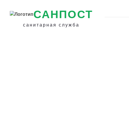
САНПОСТ
санитарная служба
Как избавиться 
доме в Ломонос
Обработка пом
для уничтожени