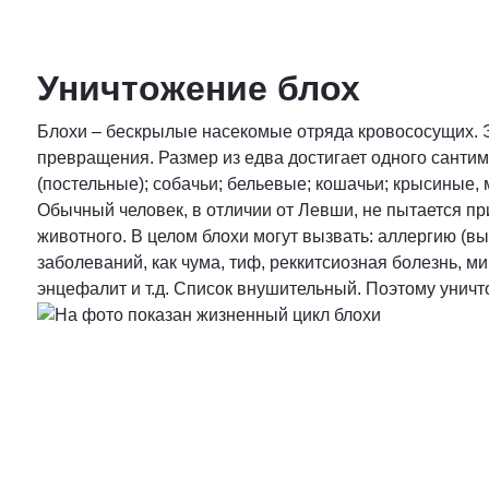
Уничтожение блох
Блохи – бескрылые насекомые отряда кровососущих. 
превращения. Размер из едва достигает одного сантим
(постельные); собачьи; бельевые; кошачьи; крысиные,
Обычный человек, в отличии от Левши, не пытается при
животного. В целом блохи могут вызвать: аллергию (в
заболеваний, как чума, тиф, реккитсиозная болезнь, м
энцефалит и т.д. Список внушительный. Поэтому уничт