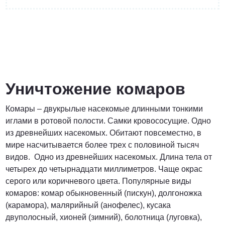
от 4400 руб.
ПОЗВОНИТЬ
Уничтожение комаров
Комары – двукрылые насекомые длинными тонкими
от 5900 руб.
иглами в ротовой полости. Самки кровососущие. Одно
из древнейших насекомых. Обитают повсеместно, в
ПОЗВОНИТЬ
мире насчитывается более трех с половиной тысяч
видов. Одно из древнейших насекомых. Длина тела от
четырех до четырнадцати миллиметров. Чаще окрас
от 6900 руб.
серого или коричневого цвета. Популярные виды
комаров: комар обыкновенный (пискун), долгоножка
ПОЗВОНИТЬ
(карамора), малярийный (анофелес), кусака
двуполосный, хионей (зимний), болотница (луговка),