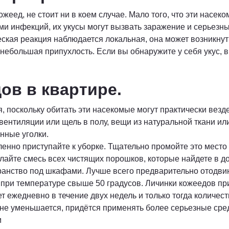
ожеед, не стоит ни в коем случае. Мало того, что эти насе
и инфекций, их укусы могут вызвать заражение и серьезные
кая реакция наблюдается локальная, она может возникнуть
 небольшая припухлость. Если вы обнаружите у себя укус, 
ов в квартире.
 поскольку обитать эти насекомые могут практически везд
вентиляции или щель в полу, вещи из натуральной ткани ил
нные уголки.
ленно приступайте к уборке. Тщательно промойте это мест
лайте смесь всех чистящих порошков, которые найдете в д
анство под шкафами. Лучше всего предварительно отодвину
 при температуре свыше 50 градусов. Личинки кожеедов при
ет ежедневно в течение двух недель и только тогда количе
 не уменьшается, придётся применять более серьезные сре