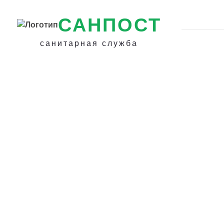
САНПОСТ
санитарная служба
Профессиональ
обработка от ко
Ломоносове -
Уничтожение ко