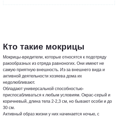
от 3 200 Руб.
ПОЗВОНИТЬ
Кто такие мокрицы
Мокрицы-вредители, которые относятся к подотряду
Договорная
ракообразных из отряда равноногих. Они имеют не
самую приятную внешность. Из-за внешнего вида и
ПОЗВОНИТЬ
активной деятельности хозяева дома их
недолюбливают.
Обладают универсальной способностью-
от 1500 Руб.
приспосабливаться к любым условиям. Окрас-серый и
коричневый, длина тела 2-2,3 см, но бывают особи и до
ПОЗВОНИТЬ
30 см.
Активный образ жизни у них начинается ночью, с