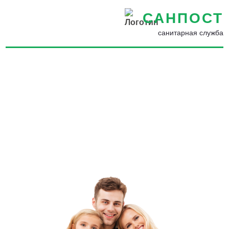
САНПОСТ
санитарная служба
Обработка от мокриц в
Ломоносове - Избавиться
от мокриц в ванной