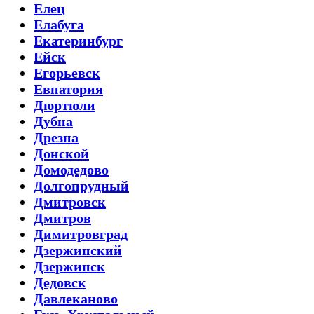
Елец
Елабуга
Екатеринбург
Ейск
Егорьевск
Евпатория
Дюртюли
Дубна
Дрезна
Донской
Домодедово
Долгопрудный
Дмитровск
Дмитров
Димитровград
Дзержинский
Дзержинск
Дедовск
Давлеканово