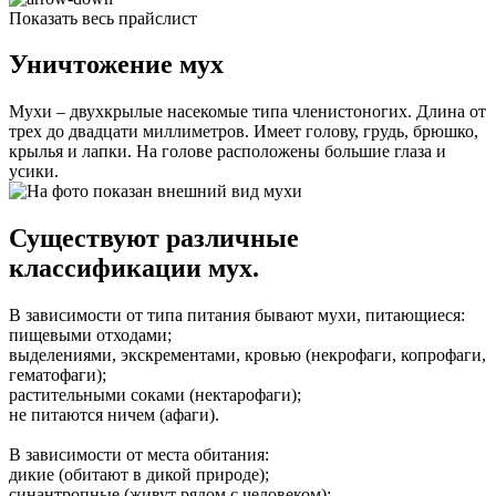
Показать весь прайслист
Уничтожение мух
Мухи – двухкрылые насекомые типа членистоногих. Длина от
трех до двадцати миллиметров. Имеет голову, грудь, брюшко,
крылья и лапки. На голове расположены большие глаза и
усики.
Существуют различные
классификации мух.
В зависимости от типа питания бывают мухи, питающиеся:
пищевыми отходами;
выделениями, экскрементами, кровью (некрофаги, копрофаги,
гематофаги);
растительными соками (нектарофаги);
не питаются ничем (афаги).
В зависимости от места обитания:
дикие (обитают в дикой природе);
синантропные (живут рядом с человеком);