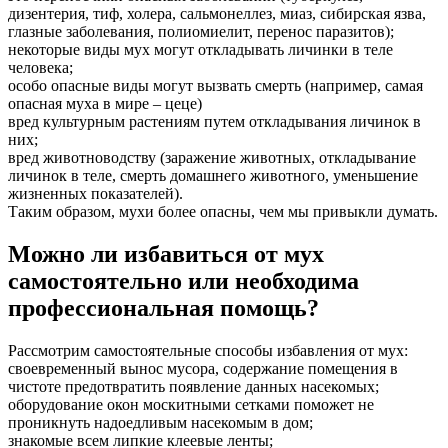
дизентерия, тиф, холера, сальмонеллез, миаз, сибирская язва,
глазные заболевания, полиомиелит, перенос паразитов);
некоторые виды мух могут откладывать личинки в теле
человека;
особо опасные виды могут вызвать смерть (например, самая
опасная муха в мире – цеце)
вред культурным растениям путем откладывания личинок в
них;
вред животноводству (заражение животных, откладывание
личинок в теле, смерть домашнего животного, уменьшение
жизненных показателей).
Таким образом, мухи более опасны, чем мы привыкли думать.
Можно ли избавиться от мух
самостоятельно или необходима
профессиональная помощь?
Рассмотрим самостоятельные способы избавления от мух:
своевременный вынос мусора, содержание помещения в
чистоте предотвратить появление данных насекомых;
оборудование окон москитными сетками поможет не
проникнуть надоедливым насекомым в дом;
знакомые всем липкие клеевые ленты;