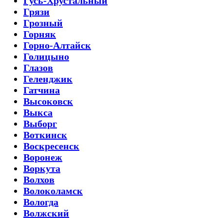
Гусь-Хрустальный
Грязи
Грозный
Горняк
Горно-Алтайск
Голицыно
Глазов
Геленджик
Гатчина
Высоковск
Выкса
Выборг
Воткинск
Воскресенск
Воронеж
Воркута
Волхов
Волоколамск
Вологда
Волжский