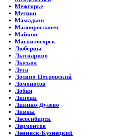
Межгорье
Мегион
Мамадыш
Малоярославец
Майкоп
Магнитогорск
Люберцы
Лыткарино
Лысьва
Луга
Лосино-Петровский
Ломоносов
Лобня
Липецк
Ликино-Дулево
Ливны
Лесосибирск
Лермонтов
Ленинск-Кузнецкий