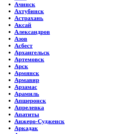
Ачинск
Ахтубинск
Астрахань
Аксай
Александров
Азов
Асбест
Архангельск
Артемовск
Арск
Армянск
Армавир
Арзамас
Арамиль
Апшеронск
Апрелевка
Апатиты
Анжеро-Судженск
Аркадак