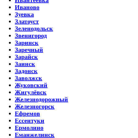
Иваново
Зуевка
Златоуст
Зеленодольск
Звенигород
Заринск
Заречный
Зарайск
Заинск
Задонск
Заволжск
Жуковский
Жигулёвск
Железнодорожный
Железногорск
Ефремов
Ессентуки
Ермолино
Еманжелинск