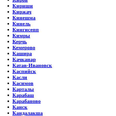
Кириши
Киржач
Кинешма
Кинель
Кингисепп
Кимры
Керчь
Кемерово
Кашира
Качканар
Катав-Ивановск
Каспийск
Касли
Касимов
Карталы
Карабаш
Карабаново
Канск
Кандалакша