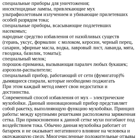
специальные приборы для уничтожения;
инсектицидные лампы, привлекающие мух
ультрафиолетовым излучением и убивающие прилетевших
особей разрядом тока;
специальные приборы, всасывающие подлетевших
насекомых;
народные средство избавления от назойливых существ
(герань, уксус, формалин с молоком, керосин, черный перец,
сахарин, эфирные масла, водка, лавровый лист, лаванда, мята,
гвоздика, базилик, томаты);
специальный мелок;
порошок-приманка, вызывающая паралич любых букашек;
аэрозоли-распылители;
специальный прибор, работающий от сети (фумигатор)%
дымящиеся спирали, которые необходимо поджигать
При этом каждый метод имеет свои недостатки и
достоинства.
Современный способ избавления от мух – электрические
мухобойки. Данный инновационный прибор представляет
собой ракетку, выполняющую функцию мухобойки. Принцип
работы: между крупными решетками расположена заряженная
сетка. При прикосновении к данной сетке мухи погибают под
воздействием тока. Обычно данная мухобойка работает от
батареек и не оказывает негативного влияние на человека и
окружающую среду. Многочисленные положительные отзывы