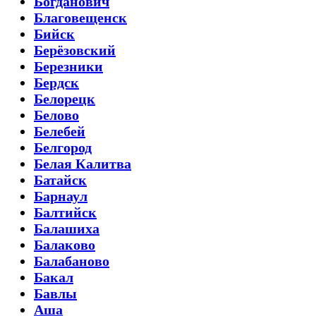
Богданович
Благовещенск
Бийск
Берёзовский
Березники
Бердск
Белорецк
Белово
Белебей
Белгород
Белая Калитва
Батайск
Барнаул
Балтийск
Балашиха
Балаково
Балабаново
Бакал
Бавлы
Аша