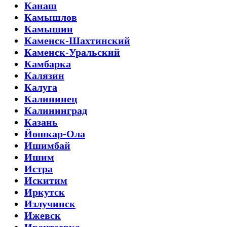
Канаш
Камышлов
Камышин
Каменск-Шахтинский
Каменск-Уральский
Камбарка
Калязин
Калуга
Калининец
Калининград
Казань
Йошкар-Ола
Ишимбай
Ишим
Истра
Искитим
Иркутск
Излучинск
Ижевск
Ивантеевка