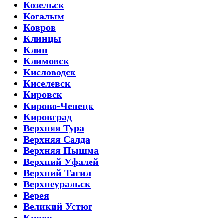
Козельск
Когалым
Ковров
Клинцы
Клин
Климовск
Кисловодск
Киселевск
Кировск
Кирово-Чепецк
Кировград
Верхняя Тура
Верхняя Салда
Верхняя Пышма
Верхний Уфалей
Верхний Тагил
Верхнеуральск
Верея
Великий Устюг
Киров