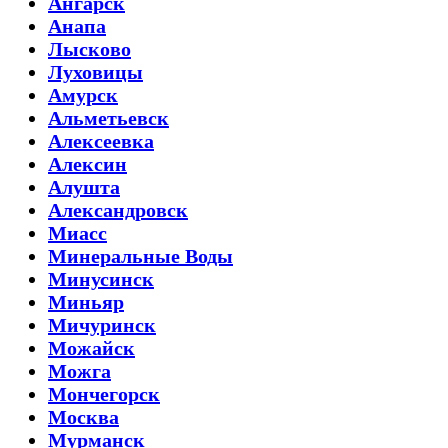
Ангарск
Анапа
Лысково
Луховицы
Амурск
Альметьевск
Алексеевка
Алексин
Алушта
Александровск
Миасс
Минеральные Воды
Минусинск
Миньяр
Мичуринск
Можайск
Можга
Мончегорск
Москва
Мурманск