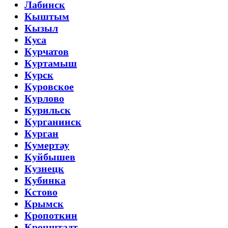
Лабинск
Кыштым
Кызыл
Куса
Курчатов
Куртамыш
Курск
Куровское
Курлово
Курильск
Курганинск
Курган
Кумертау
Куйбышев
Кузнецк
Кубинка
Кстово
Крымск
Кропоткин
Кронштадт