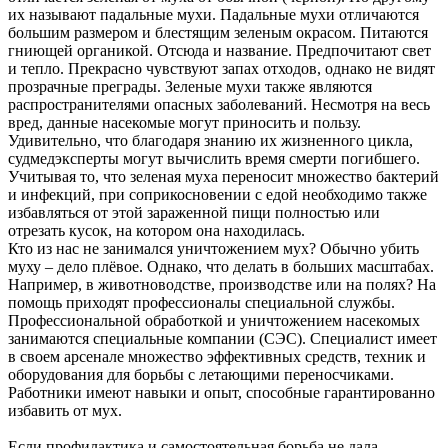
их называют падальные мухи. Падальные мухи отличаются
большим размером и блестящим зеленым окрасом. Питаются
гниющей органикой. Отсюда и название. Предпочитают свет
и тепло. Прекрасно чувствуют запах отходов, однако не видят
прозрачные преграды. Зеленые мухи также являются
распространителями опасных заболеваний. Несмотря на весь
вред, данные насекомые могут приносить и пользу.
Удивительно, что благодаря знанию их жизненного цикла,
судмедэксперты могут вычислить время смерти погибшего.
Учитывая то, что зеленая муха переносит множество бактерий
и инфекций, при соприкосновении с едой необходимо также
избавляться от этой зараженной пищи полностью или
отрезать кусок, на котором она находилась.
Кто из нас не занимался уничтожением мух? Обычно убить
муху – дело плёвое. Однако, что делать в больших масштабах.
Например, в животноводстве, производстве или на полях? На
помощь приходят профессионалы специальной службы.
Профессиональной обработкой и уничтожением насекомых
занимаются специальные компании (СЭС). Специалист имеет
в своем арсенале множество эффективных средств, техник и
оборудования для борьбы с летающими переносчиками.
Работники имеют навыки и опыт, способные гарантированно
избавить от мух.
Если профилактика и самостоятельная борьба не дала