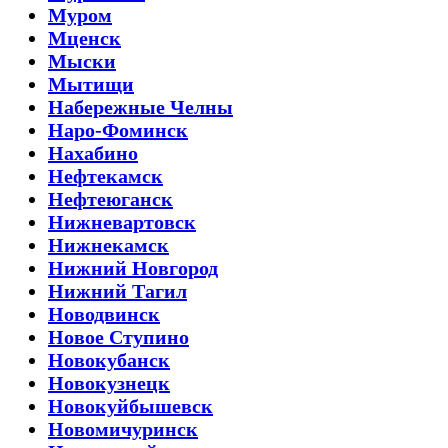
Муром
Мценск
Мыски
Мытищи
Набережные Челны
Наро-Фоминск
Нахабино
Нефтекамск
Нефтеюганск
Нижневартовск
Нижнекамск
Нижний Новгород
Нижний Тагил
Новодвинск
Новое Ступино
Новокубанск
Новокузнецк
Новокуйбышевск
Новомичуринск