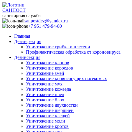
САНПОСТ
санитарная служба
sanpostdez@yandex.ru
+7 951 479-94-80
Главная
Дезинфекция
Уничтожение грибка и плесени
Профилактическая обработка от короновируса
Дезинсекция
Уничтожение клопов
Уничтожение короедов
Уничтожение змей
Уничтожение кровососущих насекомых
Уничтожение мух
Уничтожение кожееда
Уничтожение пчел
Уничтожение блох
Уничтожение двухвостки
Уничтожение шершней
Уничтожение клещей
Уничтожение моли
Уничтожение кротов
Уничтожение тли