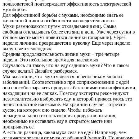
пользователей подтверждают эффективность электрической
мухобойки.
Для эффективной борьбы с мухами, необходимо знать ее
жизненный цикл и особенности жизнедеятельности.
Мухи размножаются путем откладывания яиц. Самка
свободна откладывать более ста яиц в день. Уже через сутки в
теплом месте могут появиться личинки (опарыши). Через
неделю личинка превращается в куколку. Еще через неделю
вылупляется молодняк.
Средняя продолжительность жизни мухи – три-четыре
недели. Это небольшое время для насекомых.
Случалось ли такое, что на еду садились мухи? Что в таком
случае делать? Давайте разберемся.
Мы выяснили, что муха является переносчиком многих
заболеваний. Соответственно при соприкосновении с едой
она способна заразить продукты бактериями или инфекциями,
находящими на ее лапках. Поэтому эксперты рекомендуют
незамедлительно выбросить еду, к которой прикоснулось это
нечистоплотное насекомое. На крайний случай – отрезать
кусок, на котором оно сидело. Чтобы избежать
нерационального использования продуктов питания,
необходимо не оставлять еду в открытом месте или
прикрывать ее.
А есть ли разница, какая муха села на еду? Например, чем
отличается зеленая от муха от обычной (черной). По другому