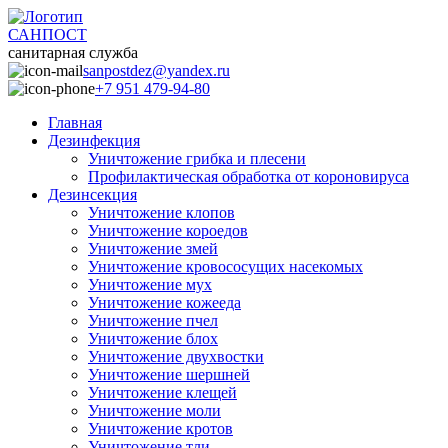
САНПОСТ
санитарная служба
sanpostdez@yandex.ru
+7 951 479-94-80
Главная
Дезинфекция
Уничтожение грибка и плесени
Профилактическая обработка от короновируса
Дезинсекция
Уничтожение клопов
Уничтожение короедов
Уничтожение змей
Уничтожение кровососущих насекомых
Уничтожение мух
Уничтожение кожееда
Уничтожение пчел
Уничтожение блох
Уничтожение двухвостки
Уничтожение шершней
Уничтожение клещей
Уничтожение моли
Уничтожение кротов
Уничтожение тли