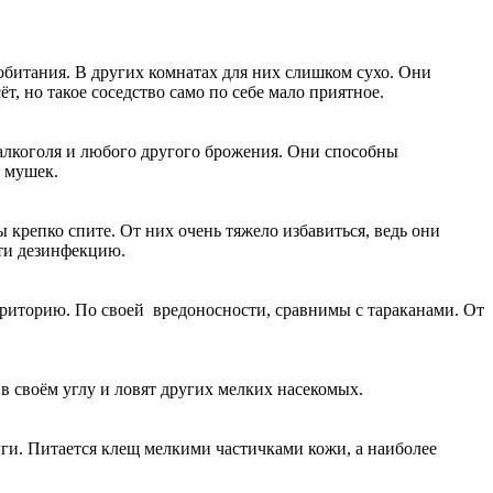
 обитания. В других комнатах для них слишком сухо. Они
т, но такое соседство само по себе мало приятное.
 алкоголя и любого другого брожения. Они способны
 мушек.
ы крепко спите. От них очень тяжело избавиться, ведь они
ти дезинфекцию.
рриторию. По своей вредоносности, сравнимы с тараканами. От
в своём углу и ловят других мелких насекомых.
иги. Питается клещ мелкими частичками кожи, а наиболее