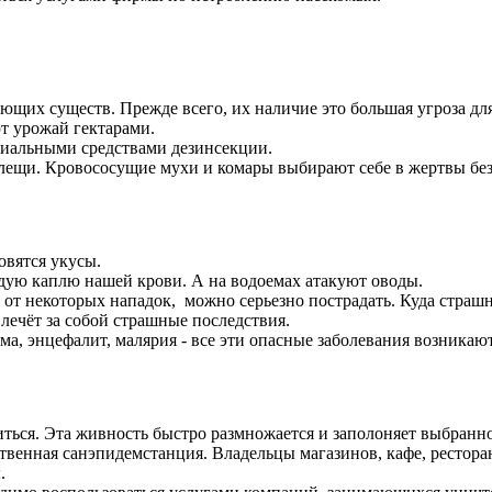
щих существ. Прежде всего, их наличие это большая угроза для
т урожай гектарами.
ециальными средствами дезинсекции.
лещи. Кровососущие мухи и комары выбирают себе в жертвы без
овятся укусы.
дую каплю нашей крови. А на водоемах атакуют оводы.
 от некоторых нападок, можно серьезно пострадать. Куда страшн
ечёт за собой страшные последствия.
а, энцефалит, малярия - все эти опасные заболевания возникают
виться. Эта живность быстро размножается и заполоняет выбранн
твенная санэпидемстанция. Владельцы магазинов, кафе, рестора
.