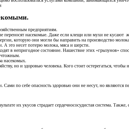
ходимо воспользоваться услугами компаний, занимающихся унич
екомыми.
озяйственным предприятиям.
е переносят насекомые. Даже если клещи или мухи не кусают ж
нергии, которую они могли бы направить на производство молока
. А это несет потерю молока, мяса и шерсти.
одят в непригодное состояние. Нашествие этих «грызунов» спос
ичтожным.
за насекомых.
йству, но и здоровью человека. Кого стоит остерегаться, чтобы н
 Сами по себе опасность здоровью они не несут, но являются п
ультате их укусов страдает сердечнососудистая система. Также, 