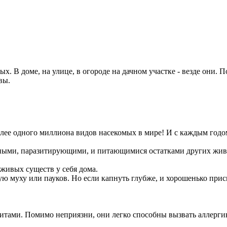
. В доме, на улице, в огороде на дачном участке - везде они. 
рвы.
ее одного миллиона видов насекомых в мире! И с каждым годом 
ными, паразитирующими, и питающимися остатками других жив
 живых существ у себя дома.
ю муху или пауков. Но если капнуть глубже, и хорошенько присм
зитами. Помимо неприязни, они легко способны вызвать аллерги