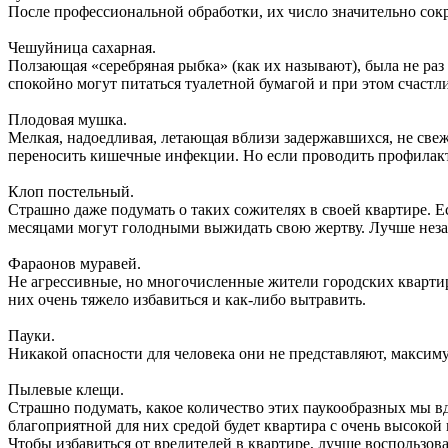
После профессиональной обработки, их число значительно сок
Чешуйница сахарная.
Ползающая «серебряная рыбка» (как их называют), была не раз 
спокойно могут питаться туалетной бумагой и при этом счастли
Плодовая мушка.
Мелкая, надоедливая, летающая вблизи задержавшихся, не све
переносить кишечные инфекции. Но если проводить профилакт
Клоп постельный.
Страшно даже подумать о таких сожителях в своей квартире. Ес
месяцами могут голодными выжидать свою жертву. Лучше неза
Фараонов муравей.
Не агрессивные, но многочисленные жители городских квартир
них очень тяжело избавиться и как-либо вытравить.
Пауки.
Никакой опасности для человека они не представляют, максиму
Пылевые клещи.
Страшно подумать, какое количество этих паукообразных мы вд
благоприятной для них средой будет квартира с очень высокой
Чтобы избавиться от вредителей в квартире, лучше воспользо