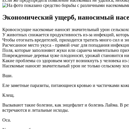
Если же предупредить появление насекомых не удалось, необ
Экономический ущерб, наносимый нас
Кровососущие насекомые наносят значительный урон сельскох
У животных снижается продуктивность из-за инфекций, которы
Чтобы отогнать вредителей, приходится тратить много сил и э
Расчесанное место укуса - прямой очаг для попадания инфекции
Поля, которые заполоняют жуки или саранча моментально прих
Поврежденные деревья хуже плодоносят, урожай становится н
Какие проблемы со здоровьем могут возникнуть у человека из-
Насекомые наносят значительный урон не только сельскому хозя
Вши.
Еле заметные паразиты, питающиеся кровью и частичками кожи.
Клещ.
Вызывают такие болезни, как энцефалит и болезнь Лайма. В рез
встречаются и летальные исходы.
Оса.