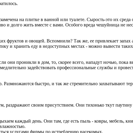
ратилось.
замечена на плитке в ванной или туалете. Сырость-это их среда
во и долго жить вместе с вами. Особого вреда чешуйница не несё
жих фруктов и овощей. Вспомнили? Так же, ее привлекает запах
ику и хранить еду в недоступных местах - можно вывести таких
ли они проникли в дом, то, скорее всего, нападут ночью, пока в
медлительно задействовать профессиональные службы и провес
. Размножаются быстро, и так же стремительно захватывают те
м, раздражают своим присутствием. Они тихонько ткут паутину 
ыхаем каждый день. Они там, где есть пыль - ковры, мебель, кн
 влажностью.
ваться услугами фирмы по истреблению насекомых.