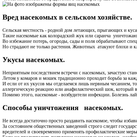
Вред насекомых в сельском хозяйстве.
Сельская местность - родной дом летающих, прыгающих и кусаю
Такие насекомые как колорадский жук или саранча уничтожаю
Во избежание потерь, огороды, сады и поля обрабатывают сп
Но страдают не только растения. Животных атакуют блохи и к
Укусы насекомых.
Неприятным последствием встречи с насекомых, зачастую стан
Летом у комаров и мошек традиционно проходит борьба за каж
И если от их укусов мы отделаемся лишь нервным чесанием, то
аллергическую реакцию или анафилактический шок, который вл
Помимо этого, насекомые - возбудители инфекции. Болезнь лайм
Способы уничтожения насекомых.
Не всегда достаточно просто раздавить насекомое, чтобы изба
За состоянием общественных заведений строго следит государс
вредителей и своевременно применять профилактические меры