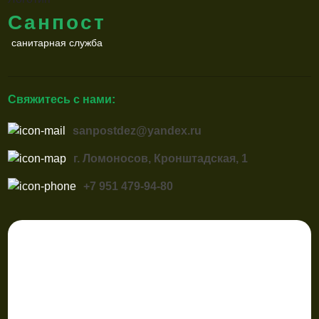
Санпост
санитарная служба
Свяжитесь с нами:
sanpostdez@yandex.ru
г. Ломоносов, Кронштадская, 1
+7 951 479-94-80