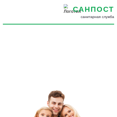
САНПОСТ
санитарная служба
Дезинсекция от пауков в
Ломоносове - Потравить
пауков в квартире