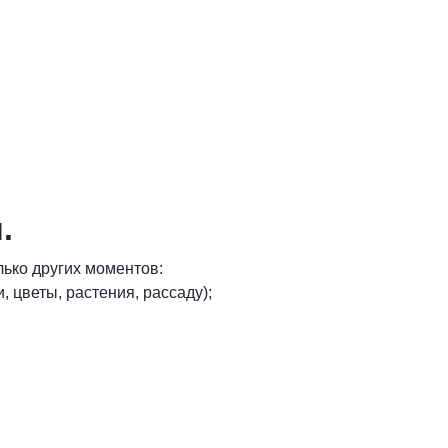
и.
лько других моментов:
 цветы, растения, рассаду);