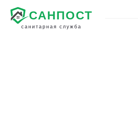
САНПОСТ
санитарная служба
Дезинсекция от
уховерток в Ло
- Уничтожение у
в квартире, дом