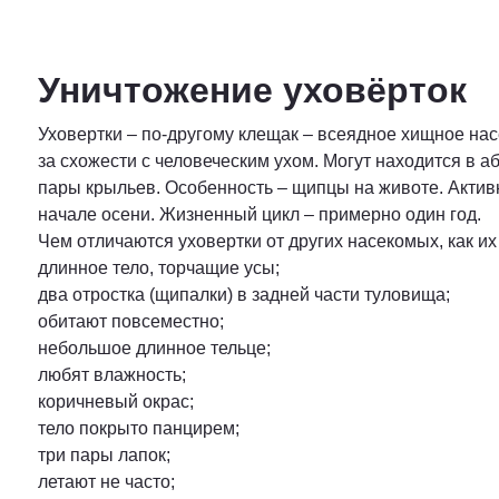
Уничтожение уховёрток
Уховертки – по-другому клещак – всеядное хищное нас
за схожести с человеческим ухом. Могут находится в а
пары крыльев. Особенность – щипцы на животе. Акти
начале осени. Жизненный цикл – примерно один год.
Чем отличаются уховертки от других насекомых, как и
длинное тело, торчащие усы;
два отростка (щипалки) в задней части туловища;
обитают повсеместно;
небольшое длинное тельце;
любят влажность;
коричневый окрас;
тело покрыто панцирем;
три пары лапок;
летают не часто;