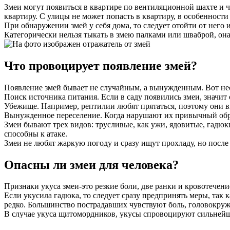
Змеи могут появиться в квартире по вентиляционной шахте и ч
квартиру. С улицы не может попасть в квартиру, в особенности
При обнаружении змей у себя дома, то следует отойти от него 
Категорически нельзя тыкать в змею палками или шваброй, она
Что провоцирует появление змей?
Появление змей бывает не случайным, а вынужденным. Вот не
Поиск источника питания. Если в саду появились змеи, значит
Убежище. Например, рептилии любят прятаться, поэтому они вы
Вынужденное переселение. Когда нарушают их привычный обра
Змеи бывают трех видов: трусливые, как ужи, ядовитые, гадюк
способны к атаке.
Змеи не любят жаркую погоду и сразу ищут прохладу, но после 
Опасны ли змеи для человека?
Признаки укуса змеи-это резкие боли, две ранки и кровотечени
Если укусила гадюка, то следует сразу предпринять меры, так 
редко. Большинство пострадавших чувствуют боль, головокруж
В случае укуса щитомордников, укусы спровоцируют сильнейшу