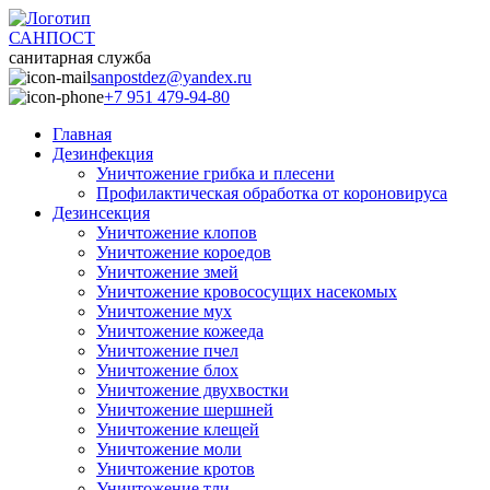
САНПОСТ
санитарная служба
sanpostdez@yandex.ru
+7 951 479-94-80
Главная
Дезинфекция
Уничтожение грибка и плесени
Профилактическая обработка от короновируса
Дезинсекция
Уничтожение клопов
Уничтожение короедов
Уничтожение змей
Уничтожение кровососущих насекомых
Уничтожение мух
Уничтожение кожееда
Уничтожение пчел
Уничтожение блох
Уничтожение двухвостки
Уничтожение шершней
Уничтожение клещей
Уничтожение моли
Уничтожение кротов
Уничтожение тли