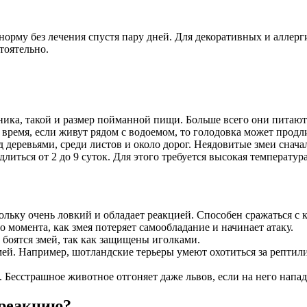
норму без лечения спустя пару дней. Для декоративных и аллер
тоятельно.
ика, такой и размер пойманной пищи. Больше всего они питаю
 время, если живут рядом с водоемом, то голодовка может продл
деревьями, среди листов и около дорог. Неядовитые змеи сначал
ться от 2 до 9 суток. Для этого требуется высокая температура
льку очень ловкий и обладает реакцией. Способен сражаться с к
 момента, как змея потеряет самообладание и начинает атаку.
 боятся змей, так как защищены иголками.
й. Например, шотландские терьеры умеют охотиться за рептилиям
 Бесстрашное животное отгоняет даже львов, если на него напа
 реакцию?