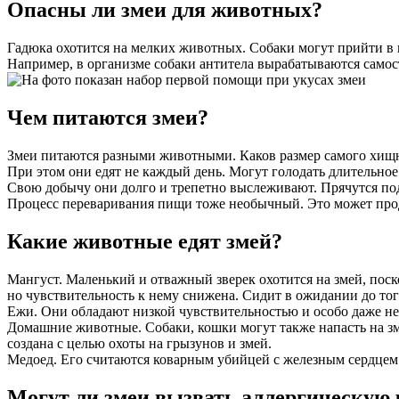
Опасны ли змеи для животных?
Гадюка охотится на мелких животных. Собаки могут прийти в 
Например, в организме собаки антитела вырабатываются самос
Чем питаются змеи?
Змеи питаются разными животными. Каков размер самого хищн
При этом они едят не каждый день. Могут голодать длительное
Свою добычу они долго и трепетно выслеживают. Прячутся под 
Процесс переваривания пищи тоже необычный. Это может продли
Какие животные едят змей?
Мангуст. Маленький и отважный зверек охотится на змей, поско
но чувствительность к нему снижена. Сидит в ожидании до того
Ежи. Они обладают низкой чувствительностью и особо даже не
Домашние животные. Собаки, кошки могут также напасть на зме
создана с целью охоты на грызунов и змей.
Медоед. Его считаются коварным убийцей с железным сердцем.
Могут ли змеи вызвать аллергическую