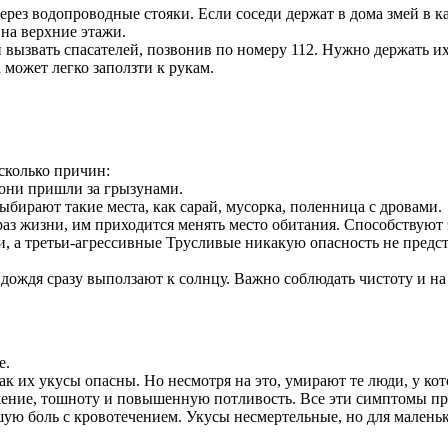
ерез водопроводные стояки. Если соседи держат в дома змей в 
 на верхние этажи.
и вызвать спасателей, позвонив по номеру 112. Нужно держать и
 может легко заползти к рукам.
сколько причин:
 они пришли за грызунами.
бирают такие места, как сарай, мусорка, поленница с дровами.
з жизни, им приходится менять место обитания. Способствуют 
и, а третьи-агрессивные Трусливые никакую опасность не предст
дождя сразу выползают к солнцу. Важно соблюдать чистоту и на 
е.
как их укусы опасны. Но несмотря на это, умирают те люди, у ко
ение, тошноту и повышенную потливость. Все эти симптомы про
ю боль с кровотечением. Укусы несмертельные, но для маленьк