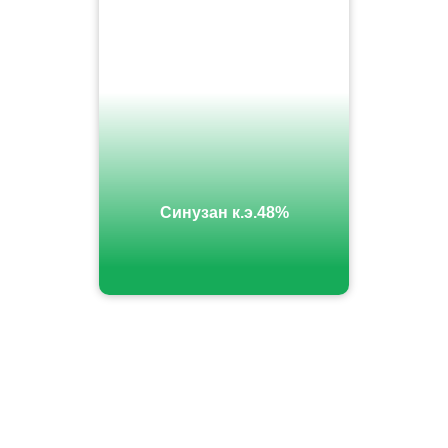
Синузан к.э.48%