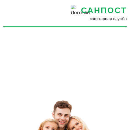
САНПОСТ
санитарная служба
Профессиональное
уничтожение постельных
вшей в Луге - Выведем
Вшей с Гарантией