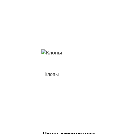
Вредители с которыми мы боремся
Клопы