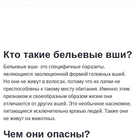
от 3 200 Руб.
ПОЗВОНИТЬ
Кто такие бельевые вши?
Бельевые вши- это специфичные паразиты,
Договорная
являющиеся эволюционной формой головных вшей.
Но они не живут в волосах, потому что их лапки не
ПОЗВОНИТЬ
приспособлены к такому месту обитания. Именно этим
признаком и своеобразным образом жизни они
отличаются от других вшей. Это необычное насекомое,
от 1500 Руб.
питающиеся исключительно кровью людей. Также они
не живут на животных.
ПОЗВОНИТЬ
Чем они опасны?