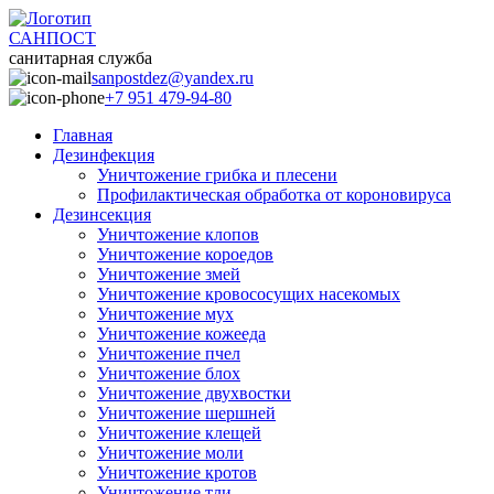
САНПОСТ
санитарная служба
sanpostdez@yandex.ru
+7 951 479-94-80
Главная
Дезинфекция
Уничтожение грибка и плесени
Профилактическая обработка от короновируса
Дезинсекция
Уничтожение клопов
Уничтожение короедов
Уничтожение змей
Уничтожение кровососущих насекомых
Уничтожение мух
Уничтожение кожееда
Уничтожение пчел
Уничтожение блох
Уничтожение двухвостки
Уничтожение шершней
Уничтожение клещей
Уничтожение моли
Уничтожение кротов
Уничтожение тли