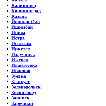
Калининец
Калининград
Казань
Йошкар-Ола
Ишимбай
Ишим
Истра
Искитим
Иркутск
Излучинск
Ижевск
Ивантеевка
Иваново
Зуевка
Златоуст
Зеленодольск
Звенигород
Заринск
Заречный