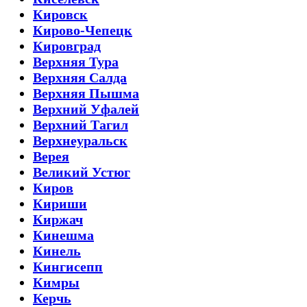
Кировск
Кирово-Чепецк
Кировград
Верхняя Тура
Верхняя Салда
Верхняя Пышма
Верхний Уфалей
Верхний Тагил
Верхнеуральск
Верея
Великий Устюг
Киров
Кириши
Киржач
Кинешма
Кинель
Кингисепп
Кимры
Керчь