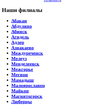
Позвонить
Наши филиалы
Абакан
Абдулино
Абинск
Агидель
Адлер
Азнакаево
Междуреченск
Мелеуз
Менделеевск
Межгорье
Мегион
Мамадыш
Малоярославец
Майкоп
Магнитогорск
Люберцы