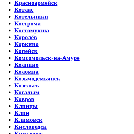
Красноармейск
Котлас
Котельники
Кострома
Костомукша
Королёв
Коркино
Копейск
Комсомольск-на-Амуре
Колпино
Коломна
Козьмодемьянск
Козельск
Когалым
Ковров
Клинцы
Клин
Климовск
Кисловодск
Киселевск