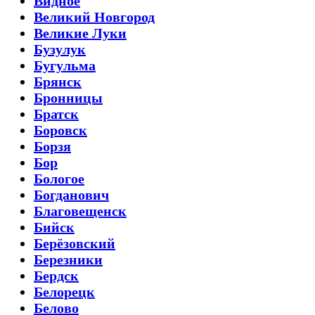
Видное
Великий Новгород
Великие Луки
Бузулук
Бугульма
Брянск
Бронницы
Братск
Боровск
Борзя
Бор
Бологое
Богданович
Благовещенск
Бийск
Берёзовский
Березники
Бердск
Белорецк
Белово