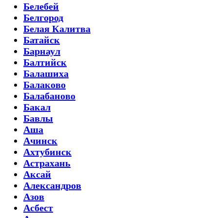
Белебей
Белгород
Белая Калитва
Батайск
Барнаул
Балтийск
Балашиха
Балаково
Балабаново
Бакал
Бавлы
Аша
Ачинск
Ахтубинск
Астрахань
Аксай
Александров
Азов
Асбест