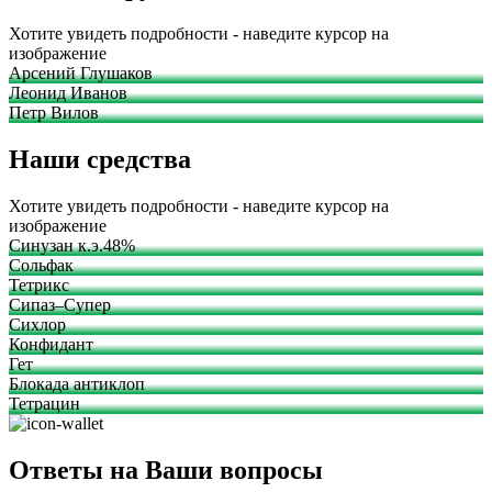
Хотите увидеть подробности - наведите курсор на
изображение
Арсений Глушаков
Леонид Иванов
Петр Вилов
Наши средства
Хотите увидеть подробности - наведите курсор на
изображение
Синузан к.э.48%
Сольфак
Тетрикс
Сипаз–Супер
Сихлор
Конфидант
Гет
Блокада антиклоп
Тетрацин
Ответы на Ваши вопросы