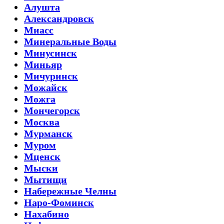
Алушта
Александровск
Миасс
Минеральные Воды
Минусинск
Миньяр
Мичуринск
Можайск
Можга
Мончегорск
Москва
Мурманск
Муром
Мценск
Мыски
Мытищи
Набережные Челны
Наро-Фоминск
Нахабино