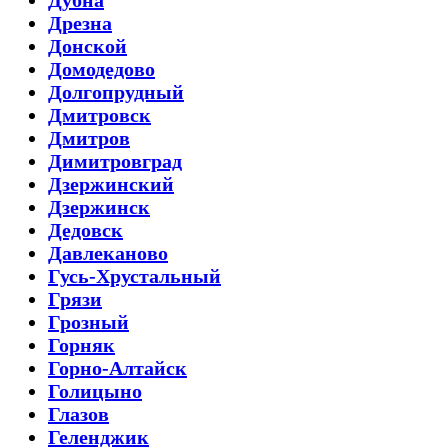
Дубна
Дрезна
Донской
Домодедово
Долгопрудный
Дмитровск
Дмитров
Димитровград
Дзержинский
Дзержинск
Дедовск
Давлеканово
Гусь-Хрустальный
Грязи
Грозный
Горняк
Горно-Алтайск
Голицыно
Глазов
Геленджик