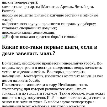
низкие температуры);
химические препараты (Маскитол, Армоль, Читый дом,
Раптор);
народные рецепты (сильно пахнущие растения и эфирные
масла);
выбросить всю крупу и произвести генеральную уборку;
установка специальных ловушек;
профессиональная дезинсекция.
Какие все-таки первые шаги, если в
доме завелась моль?
Во-первых, необходимо произвести генеральную уборку. Во-
вторых, перетрясти и постирать шерстяные вещи; почистить
меховые изделия и мебель. Во-вторых, проветрить
помещение. В-четвертых, избавиться от старых вещей. И уже
потом начинать борьбу.
Появляется ли моль летом в жару. Необходимо знать
температуру, при которой развивается моль. Это от
тринадцати до тридцати градусов. Таким образом, моль может
появляться круглосуточно. И ей не важно летняя жара стоит за
окном или зимняя стужа. В любом случае температура в
помещении будет комфортна для этого насекомого.