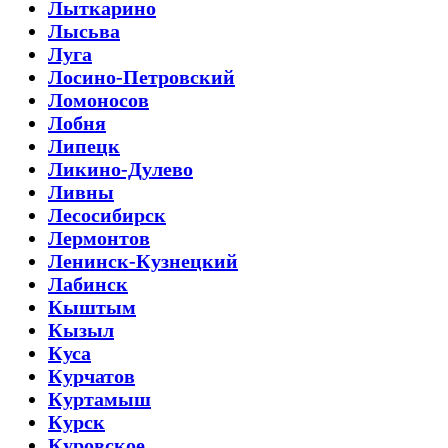
Лыткарино
Лысьва
Луга
Лосино-Петровский
Ломоносов
Лобня
Липецк
Ликино-Дулево
Ливны
Лесосибирск
Лермонтов
Ленинск-Кузнецкий
Лабинск
Кыштым
Кызыл
Куса
Курчатов
Куртамыш
Курск
Куровское