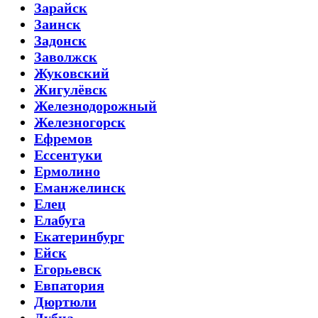
Зарайск
Заинск
Задонск
Заволжск
Жуковский
Жигулёвск
Железнодорожный
Железногорск
Ефремов
Ессентуки
Ермолино
Еманжелинск
Елец
Елабуга
Екатеринбург
Ейск
Егорьевск
Евпатория
Дюртюли