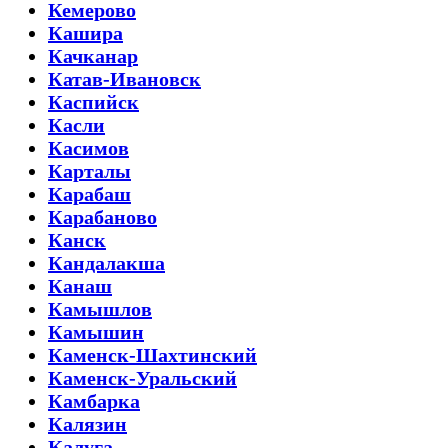
Кемерово
Кашира
Качканар
Катав-Ивановск
Каспийск
Касли
Касимов
Карталы
Карабаш
Карабаново
Канск
Кандалакша
Канаш
Камышлов
Камышин
Каменск-Шахтинский
Каменск-Уральский
Камбарка
Калязин
Калуга