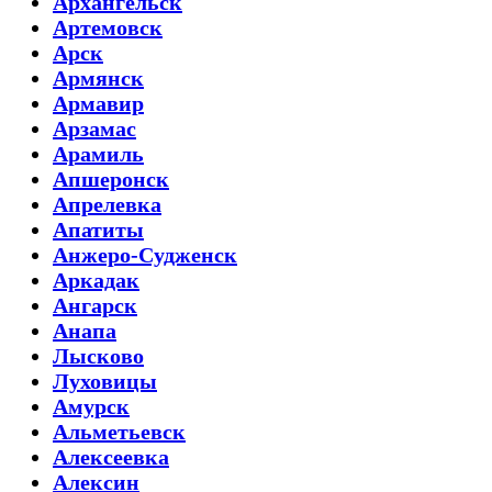
Архангельск
Артемовск
Арск
Армянск
Армавир
Арзамас
Арамиль
Апшеронск
Апрелевка
Апатиты
Анжеро-Судженск
Аркадак
Ангарск
Анапа
Лысково
Луховицы
Амурск
Альметьевск
Алексеевка
Алексин