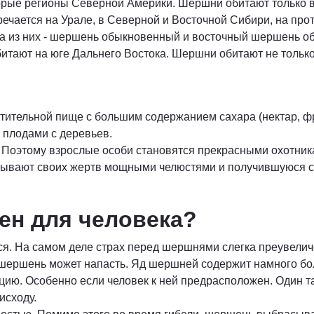
оторые регионы Северной Америки. Шершни обитают только
чается на Урале, в Северной и Восточной Сибири, на прот
а из них - шершень обыкновенный и восточный шершень об
итают на юге Дальнего Востока. Шершни обитают не только в
ительной пище с большим содержанием сахара (нектар, фр
и плодами с деревьев.
оэтому взрослые особи становятся прекрасными охотниками
ывают своих жертв мощными челюстями и получившуюся сус
ен для человека?
я. На самом деле страх перед шершнями слегка преувелич
 шершень может напасть. Яд шершней содержит намного бо
цию. Особенно если человек к ней предрасположен. Один т
исходу.