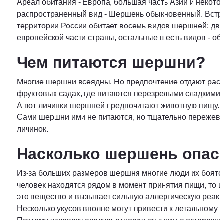
Ареал обитания - Европа, большая часть Азии и нек
распространенный вид - Шершень обыкновенный. Встре
территории России обитает восемь видов шершней: дв
европейской части страны, остальные шесть видов - об
Чем питаются шершни?
Многие шершни всеядны. Но предпочтение отдают раст
фруктовых садах, где питаются перезрелыми сладким
А вот личинки шершней предпочитают животную пищу. П
Сами шершни ими не питаются, но тщательно пережев
личинок.
Насколько шершень опас
Из-за больших размеров шершня многие люди их боятс
человек находятся рядом в момент принятия пищи, то
это вещество и вызывает сильную аллергическую реак
Несколько укусов вполне могут привести к летальному 