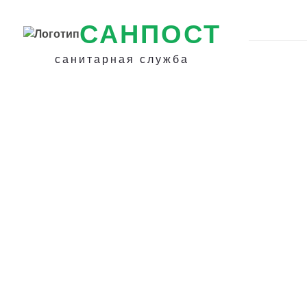
САНПОСТ
санитарная служба
Избавиться от 
на даче под кр
Луге - Уничтоже
гнезда шершней