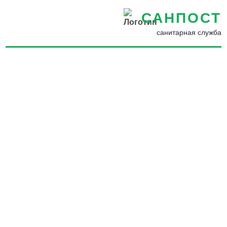
САНПОСТ
санитарная служба
Как бороться с домашними
насекомыми в Можге -
Избавим от паразитов