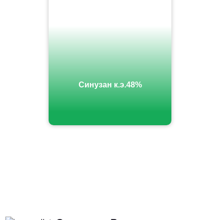
Синузан к.э.48%