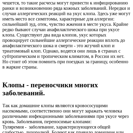
чешется, то такие расчесы могут привести к инфицированию
ранки и возникновению ряда кожных заболеваний. Нередки и
случаи аллергических реакций на укус клопа. Здесь уже могут
иметь место все симптомы, характерные для аллергии:
сильнейший зуд, отек, чувство жжения в месте укуса. Крайне
редко бывают случаи анафилактического шока при укусе
клопа. Существуют два вида клопов, укус которых
провоцирует сильнейшие аллергические реакции вплоть до
анафилактического шока и смерти - это жгучий клоп и
триатомовый клоп. Однако, водятся они лишь в странах с
субтропическим и тропическим климатом, в России их нет.
Но стоит об этом помнить при поездках за границу, особенно
в жаркие страны.
Клопы - переносчики многих
заболеваний.
Так как домашние клопы являются кровососущими
насекомыми, соответственно они могут заражать человека
различными инфекционными заболеваниями при укусе через
кровь. Заболевания, переносимые клопами:
Туляремия - заболевание, характеризующееся общей
слабостью, лихорадкой. Болеют как правило домашние или