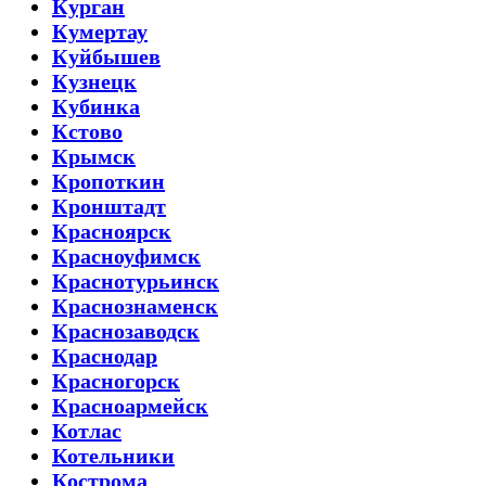
Курган
Кумертау
Куйбышев
Кузнецк
Кубинка
Кстово
Крымск
Кропоткин
Кронштадт
Красноярск
Красноуфимск
Краснотурьинск
Краснознаменск
Краснозаводск
Краснодар
Красногорск
Красноармейск
Котлас
Котельники
Кострома