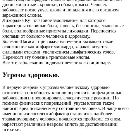
дикие животные - кролики, собаки, крысы. Человек
заболевает после укуса клопа и попадания в его организм
зараженной слюны.
Лихорадка Ку - очаговое заболевание, для которого
характерны головные боли, кашель, бессонница, мышечные
боли, волнообразные приступы лихорадки. Переносится
клопами от больного человека к здоровому.
Болезнь Шагаса - при тяжелом течении вызывает такое
осложнение как инфаркт миокарда, характеризуется
сильными отеками, увеличением лимфатических узлов.
Переносят эту болезнь триатомовые клопы.
Все эти заболевания подлежат лечению в стационаре.
Угрозы здоровью.
В первую очередь к угрозам человеческому здоровью
относится способность клопов переносить инфекционные
заболевания и провоцировать аллергические реакции. Но
помимо физических повреждений, укусы клопов также
наносят вред психическому состоянию человека. И чаще всего
именно психологический фактор становится наиболее
травмирующим: у человека появляются проблемы со сном,
нарастают различные неврозы вплоть до дестабилизации
психики.