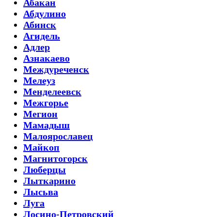
Абакан
Абдулино
Абинск
Агидель
Адлер
Азнакаево
Междуреченск
Мелеуз
Менделеевск
Межгорье
Мегион
Мамадыш
Малоярославец
Майкоп
Магнитогорск
Люберцы
Лыткарино
Лысьва
Луга
Лосино-Петровский