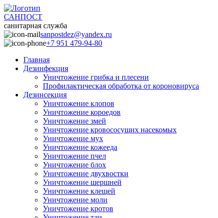
САНПОСТ
санитарная служба
sanpostdez@yandex.ru
+7 951 479-94-80
Главная
Дезинфекция
Уничтожение грибка и плесени
Профилактическая обработка от короновируса
Дезинсекция
Уничтожение клопов
Уничтожение короедов
Уничтожение змей
Уничтожение кровососущих насекомых
Уничтожение мух
Уничтожение кожееда
Уничтожение пчел
Уничтожение блох
Уничтожение двухвостки
Уничтожение шершней
Уничтожение клещей
Уничтожение моли
Уничтожение кротов
Уничтожение тли