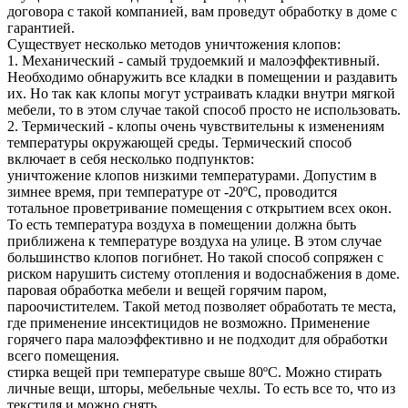
договора с такой компанией, вам проведут обработку в доме с
гарантией.
Существует несколько методов уничтожения клопов:
1. Механический - самый трудоемкий и малоэффективный.
Необходимо обнаружить все кладки в помещении и раздавить
их. Но так как клопы могут устраивать кладки внутри мягкой
мебели, то в этом случае такой способ просто не использовать.
2. Термический - клопы очень чувствительны к изменениям
температуры окружающей среды. Термический способ
включает в себя несколько подпунктов:
уничтожение клопов низкими температурами. Допустим в
зимнее время, при температуре от -20ºС, проводится
тотальное проветривание помещения с открытием всех окон.
То есть температура воздуха в помещении должна быть
приближена к температуре воздуха на улице. В этом случае
большинство клопов погибнет. Но такой способ сопряжен с
риском нарушить систему отопления и водоснабжения в доме.
паровая обработка мебели и вещей горячим паром,
пароочистителем. Такой метод позволяет обработать те места,
где применение инсектицидов не возможно. Применение
горячего пара малоэффективно и не подходит для обработки
всего помещения.
стирка вещей при температуре свыше 80ºС. Можно стирать
личные вещи, шторы, мебельные чехлы. То есть все то, что из
текстиля и можно снять.