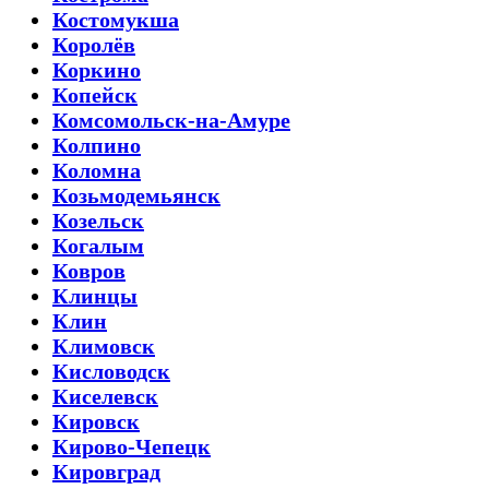
Костомукша
Королёв
Коркино
Копейск
Комсомольск-на-Амуре
Колпино
Коломна
Козьмодемьянск
Козельск
Когалым
Ковров
Клинцы
Клин
Климовск
Кисловодск
Киселевск
Кировск
Кирово-Чепецк
Кировград