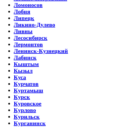
Ломоносов
Лобня
Липецк
Ликино-Дулево
Ливны
Лесосибирск
Лермонтов
Ленинск-Кузнецкий
Лабинск
Кыштым
Кызыл
Куса
Курчатов
Куртамыш
Курск
Куровское
Курлово
Курильск
Курганинск