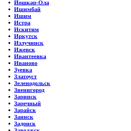
Йошкар-Ола
Ишимбай
Ишим
Истра
Искитим
Иркутск
Излучинск
Ижевск
Ивантеевка
Иваново
Зуевка
Златоуст
Зеленодольск
Звенигород
Заринск
Заречный
Зарайск
Заинск
Задонск
Заволжск