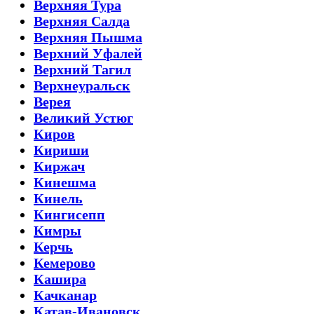
Верхняя Тура
Верхняя Салда
Верхняя Пышма
Верхний Уфалей
Верхний Тагил
Верхнеуральск
Верея
Великий Устюг
Киров
Кириши
Киржач
Кинешма
Кинель
Кингисепп
Кимры
Керчь
Кемерово
Кашира
Качканар
Катав-Ивановск