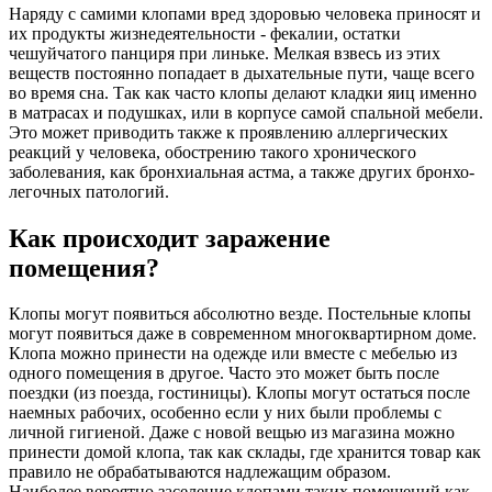
Наряду с самими клопами вред здоровью человека приносят и
их продукты жизнедеятельности - фекалии, остатки
чешуйчатого панциря при линьке. Мелкая взвесь из этих
веществ постоянно попадает в дыхательные пути, чаще всего
во время сна. Так как часто клопы делают кладки яиц именно
в матрасах и подушках, или в корпусе самой спальной мебели.
Это может приводить также к проявлению аллергических
реакций у человека, обострению такого хронического
заболевания, как бронхиальная астма, а также других бронхо-
легочных патологий.
Как происходит заражение
помещения?
Клопы могут появиться абсолютно везде. Постельные клопы
могут появиться даже в современном многоквартирном доме.
Клопа можно принести на одежде или вместе с мебелью из
одного помещения в другое. Часто это может быть после
поездки (из поезда, гостиницы). Клопы могут остаться после
наемных рабочих, особенно если у них были проблемы с
личной гигиеной. Даже с новой вещью из магазина можно
принести домой клопа, так как склады, где хранится товар как
правило не обрабатываются надлежащим образом.
Наиболее вероятно заселение клопами таких помещений как