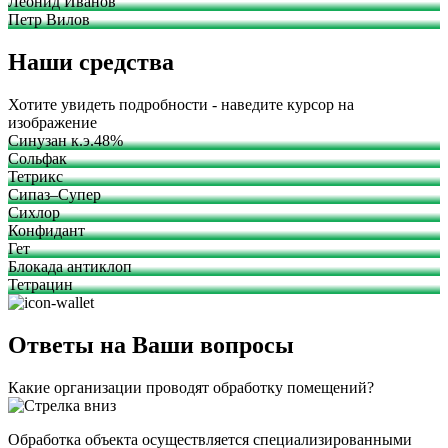
Леонид Иванов
Петр Вилов
Наши средства
Хотите увидеть подробности - наведите курсор на
изображение
Синузан к.э.48%
Сольфак
Тетрикс
Сипаз–Супер
Сихлор
Конфидант
Гет
Блокада антиклоп
Тетрацин
Ответы на Ваши вопросы
Какие организации проводят обработку помещений?
Обработка объекта осуществляется специализированными