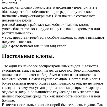
три пары.
крылья наполовину кожистые, наполовину перепончатые
(благодаря этой особенности подотряд и получил свое
название - полужесткокрылые). Исключение составляют
постельные клопы.
ротовой аппарат работает как хоботок, так как клопы
употребляют только жидкую пищу (не важно кровь это или
растительный сок)
у всех представителей есть особые железы, которые выделяют
пахучее вещество.
Постельные клопы.
Это один из наиболее распространенных видов. Являются
эктопаразитами, так как питаются кровью. Тело сплющено,
длина его составляет от 3 до 8 мм и зависит от количества
выпитой крови. Самки крупнее самцов. Постельные клопы
более активны ночью. Живут как правило стаей, но не имеют
гнезда, поэтому могут мигрировать от квартиры к квартире,
от дома к дому, в большинстве случаев для них желательна
именно городская среда, так как плотность населения в ней
больше.
Вывести постельных клопов порой бывает очень трудно. Так