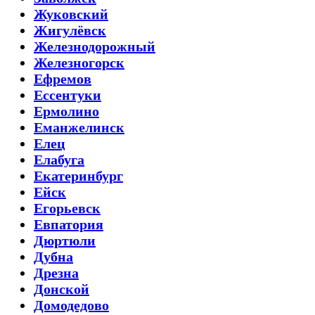
Жуковский
Жигулёвск
Железнодорожный
Железногорск
Ефремов
Ессентуки
Ермолино
Еманжелинск
Елец
Елабуга
Екатеринбург
Ейск
Егорьевск
Евпатория
Дюртюли
Дубна
Дрезна
Донской
Домодедово