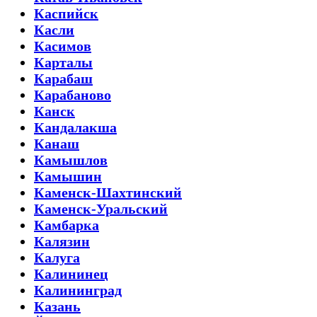
Каспийск
Касли
Касимов
Карталы
Карабаш
Карабаново
Канск
Кандалакша
Канаш
Камышлов
Камышин
Каменск-Шахтинский
Каменск-Уральский
Камбарка
Калязин
Калуга
Калининец
Калининград
Казань