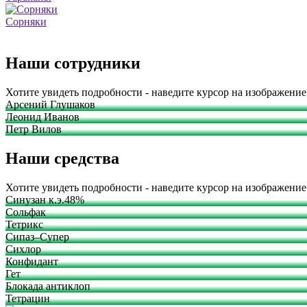
Сорняки
Наши сотрудники
Хотите увидеть подробности - наведите курсор на изображение
Арсений Глушаков
Леонид Иванов
Петр Вилов
Наши средства
Хотите увидеть подробности - наведите курсор на изображение
Синузан к.э.48%
Сольфак
Тетрикс
Сипаз–Супер
Сихлор
Конфидант
Гет
Блокада антиклоп
Тетрацин