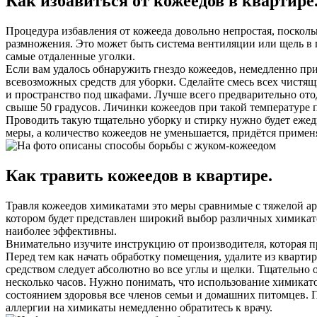
Как избавиться от кожеедов в квартире
Процедура избавления от кожееда довольно непростая, посколь
размножения. Это может быть система вентиляции или щель в п
самые отдаленные уголки.
Если вам удалось обнаружить гнездо кожеедов, немедленно пр
всевозможных средств для уборки. Сделайте смесь всех чистящ
и пространство под шкафами. Лучше всего предварительно отод
свыше 50 градусов. Личинки кожеедов при такой температуре 
Проводить такую тщательно уборку и стирку нужно будет ежедн
меры, а количество кожеедов не уменьшается, придётся применя
Как травить кожеедов в квартире.
Травля кожеедов химикатами это меры сравнимые с тяжелой арт
котором будет представлен широкий выбор различных химикато
наиболее эффективны.
Внимательно изучите инструкцию от производителя, которая пр
Перед тем как начать обработку помещения, удалите из кварти
средством следует абсолютно во все углы и щелки. Тщательно 
несколько часов. Нужно понимать, что использование химикато
состоянием здоровья все членов семьи и домашних питомцев. 
аллергии на химикаты немедленно обратитесь к врачу.