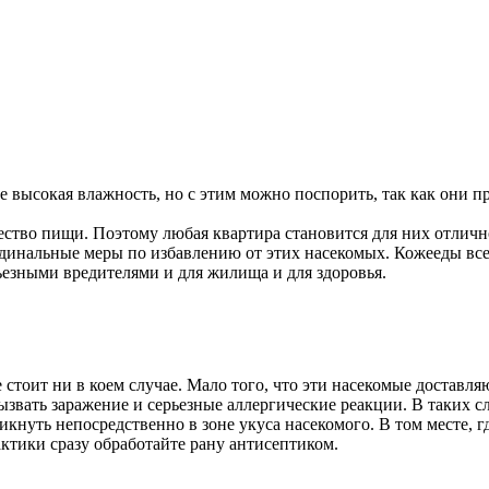
е высокая влажность, но с этим можно поспорить, так как они п
ество пищи. Поэтому любая квартира становится для них отличн
рдинальные меры по избавлению от этих насекомых. Кожееды вс
рьезными вредителями и для жилища и для здоровья.
е стоит ни в коем случае. Мало того, что эти насекомые доставл
звать заражение и серьезные аллергические реакции. В таких с
икнуть непосредственно в зоне укуса насекомого. В том месте, 
актики сразу обработайте рану антисептиком.