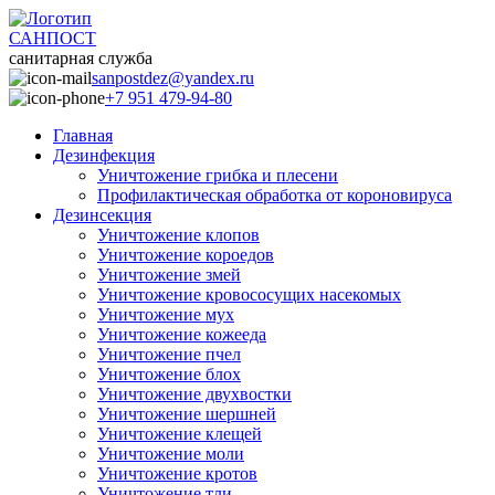
САНПОСТ
санитарная служба
sanpostdez@yandex.ru
+7 951 479-94-80
Главная
Дезинфекция
Уничтожение грибка и плесени
Профилактическая обработка от короновируса
Дезинсекция
Уничтожение клопов
Уничтожение короедов
Уничтожение змей
Уничтожение кровососущих насекомых
Уничтожение мух
Уничтожение кожееда
Уничтожение пчел
Уничтожение блох
Уничтожение двухвостки
Уничтожение шершней
Уничтожение клещей
Уничтожение моли
Уничтожение кротов
Уничтожение тли