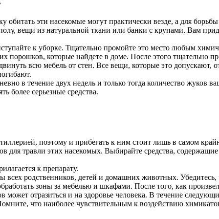
.
ку обитать эти насекомые могут практически везде, а для борьб
олу, вещи из натуральной ткани или банки с крупами. Вам прид
иступайте к уборке. Тщательно промойте это место любым химич
их порошков, которые найдете в доме. После этого тщательно п
винуть всю мебель от стен. Все вещи, которые это допускают, 
погибают.
евно в течение двух недель и только тогда количество жуков ва
ть более серьезные средства.
иллерией, поэтому и прибегать к ним стоит лишь в самом крайне
в для травли этих насекомых. Выбирайте средства, содержащие
илагается к препарату.
ры всех родственников, детей и домашних животных. Убедитесь, 
обработать зоны за мебелью и шкафами. После того, как произв
в может отразиться и на здоровье человека. В течение следующи
Помните, что наиболее чувствительным к воздействию химикато