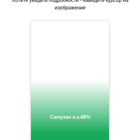
Хотите увидеть подробности - наведите курсор на
изображение
Синузан к.э.48%