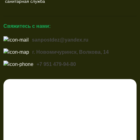
санитарная служба
Свяжитесь с нами:
sanpostdez@yandex.ru
г. Новомичуринск, Волкова, 14
+7 951 479-94-80