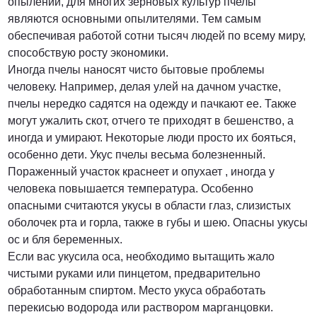
опылении, для многих зерновых культур пчелы
являются основными опылителями. Тем самым
обеспечивая работой сотни тысяч людей по всему миру,
способствую росту экономики.
Иногда пчелы наносят чисто бытовые проблемы
человеку. Например, делая улей на дачном участке,
пчелы нередко садятся на одежду и пачкают ее. Также
могут ужалить скот, отчего те приходят в бешенство, а
иногда и умирают. Некоторые люди просто их бояться,
особенно дети. Укус пчелы весьма болезненный.
Пораженный участок краснеет и опухает , иногда у
человека повышается температура. Особенно
опасными считаются укусы в области глаз, слизистых
оболочек рта и горла, также в губы и шею. Опасны укусы
ос и бля беременных.
Если вас укусила оса, необходимо вытащить жало
чистыми руками или пинцетом, предварительно
обработанным спиртом. Место укуса обработать
перекисью водорода или раствором марганцовки.