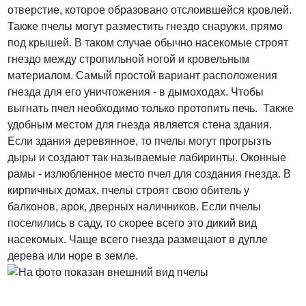
отверстие, которое образовано отслоившейся кровлей.
Также пчелы могут разместить гнездо снаружи, прямо
от 3000 Руб.
под крышей. В таком случае обычно насекомые строят
гнездо между стропильной ногой и кровельным
ПОЗВОНИТЬ
материалом. Самый простой вариант расположения
гнезда для его уничтожения - в дымоходах. Чтобы
выгнать пчел необходимо только протопить печь. Также
удобным местом для гнезда является стена здания.
от 5000 руб.
Если здания деревянное, то пчелы могут прогрызть
дыры и создают так называемые лабиринты. Оконные
ПОЗВОНИТЬ
рамы - излюбленное место пчел для создания гнезда. В
кирпичных домах, пчелы строят свою обитель у
балконов, арок, дверных наличников. Если пчелы
Договорная
поселились в саду, то скорее всего это дикий вид
насекомых. Чаще всего гнезда размещают в дупле
дерева или норе в земле.
ПОЗВОНИТЬ