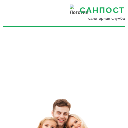
САНПОСТ
санитарная служба
Уничтожение пчел и ульев в
Новомичуринске -
Уничтожение пчел, шмелей,
оводов на участке