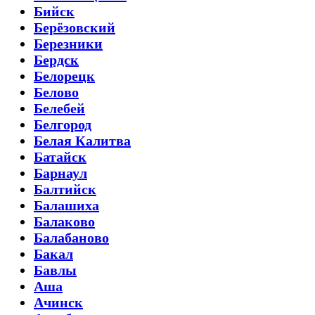
Бийск
Берёзовский
Березники
Бердск
Белорецк
Белово
Белебей
Белгород
Белая Калитва
Батайск
Барнаул
Балтийск
Балашиха
Балаково
Балабаново
Бакал
Бавлы
Аша
Ачинск