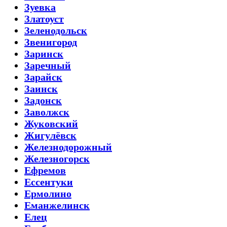
Зуевка
Златоуст
Зеленодольск
Звенигород
Заринск
Заречный
Зарайск
Заинск
Задонск
Заволжск
Жуковский
Жигулёвск
Железнодорожный
Железногорск
Ефремов
Ессентуки
Ермолино
Еманжелинск
Елец