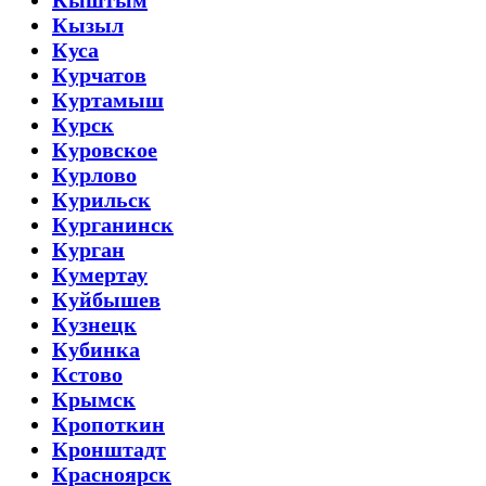
Кыштым
Кызыл
Куса
Курчатов
Куртамыш
Курск
Куровское
Курлово
Курильск
Курганинск
Курган
Кумертау
Куйбышев
Кузнецк
Кубинка
Кстово
Крымск
Кропоткин
Кронштадт
Красноярск