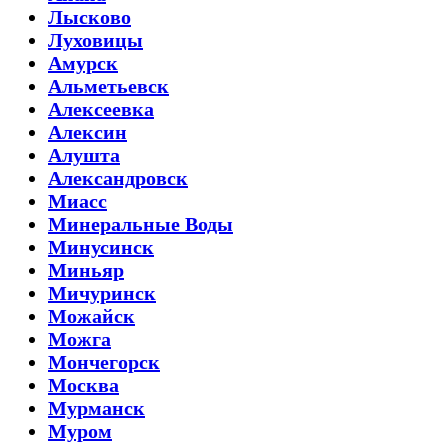
Лысково
Луховицы
Амурск
Альметьевск
Алексеевка
Алексин
Алушта
Александровск
Миасс
Минеральные Воды
Минусинск
Миньяр
Мичуринск
Можайск
Можга
Мончегорск
Москва
Мурманск
Муром