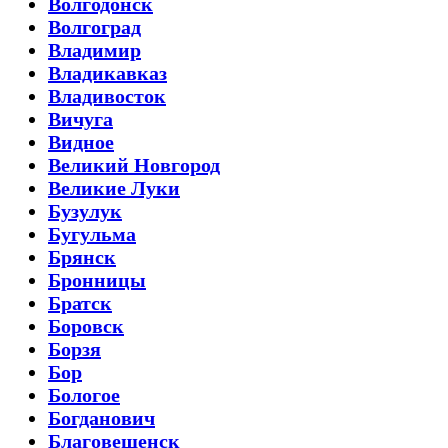
Волгодонск
Волгоград
Владимир
Владикавказ
Владивосток
Вичуга
Видное
Великий Новгород
Великие Луки
Бузулук
Бугульма
Брянск
Бронницы
Братск
Боровск
Борзя
Бор
Бологое
Богданович
Благовещенск