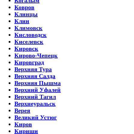
Когалым
Ковров
Клинцы
Клин
Климовск
Кисловодск
Киселевск
Кировск
Кирово-Чепецк
Кировград
Верхняя Тура
Верхняя Салда
Верхняя Пышма
Верхний Уфалей
Верхний Тагил
Верхнеуральск
Верея
Великий Устюг
Киров
Кириши