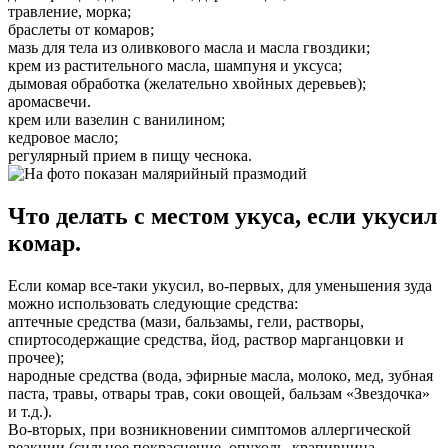
травление, морка;
браслеты от комаров;
мазь для тела из оливкового масла и масла гвоздики;
крем из растительного масла, шампуня и уксуса;
дымовая обработка (желательно хвойных деревьев);
аромасвечи.
крем или вазелин с ванилином;
кедровое масло;
регулярный прием в пищу чеснока.
Что делать с местом укуса, если укусил
комар.
Если комар все-таки укусил, во-первых, для уменьшения зуда
можно использовать следующие средства:
аптечные средства (мази, бальзамы, гели, растворы,
спиртосодержащие средства, йод, раствор марганцовки и
прочее);
народные средства (вода, эфирные масла, молоко, мед, зубная
паста, травы, отвары трав, соки овощей, бальзам «Звездочка»
и т.д.).
Во-вторых, при возникновении симптомов аллергической
реакции (сильное покраснение, опухоль, крапивница,