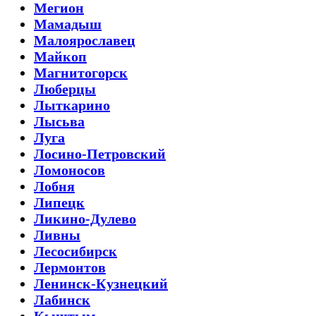
Мегион
Мамадыш
Малоярославец
Майкоп
Магнитогорск
Люберцы
Лыткарино
Лысьва
Луга
Лосино-Петровский
Ломоносов
Лобня
Липецк
Ликино-Дулево
Ливны
Лесосибирск
Лермонтов
Ленинск-Кузнецкий
Лабинск