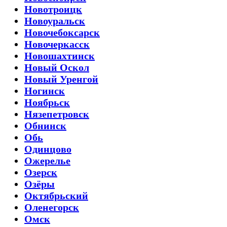
Новотроицк
Новоуральск
Новочебоксарск
Новочеркасск
Новошахтинск
Новый Оскол
Новый Уренгой
Ногинск
Ноябрьск
Нязепетровск
Обнинск
Обь
Одинцово
Ожерелье
Озерск
Озёры
Октябрьский
Оленегорск
Омск