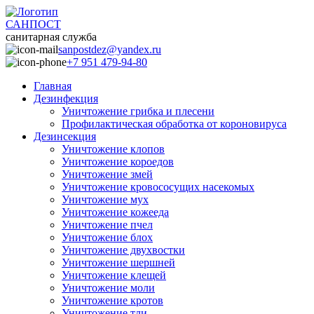
САНПОСТ
санитарная служба
sanpostdez@yandex.ru
+7 951 479-94-80
Главная
Дезинфекция
Уничтожение грибка и плесени
Профилактическая обработка от короновируса
Дезинсекция
Уничтожение клопов
Уничтожение короедов
Уничтожение змей
Уничтожение кровососущих насекомых
Уничтожение мух
Уничтожение кожееда
Уничтожение пчел
Уничтожение блох
Уничтожение двухвостки
Уничтожение шершней
Уничтожение клещей
Уничтожение моли
Уничтожение кротов
Уничтожение тли