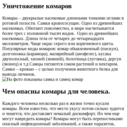
Уничтожение комаров
Комары – двукрылые насекомые длинными тонкими иглами в
ротовой полости. Самки кровососущие. Одно из древнейших
насекомых. Обитают повсеместно, в мире насчитывается
более трех с половиной тысяч видов. Одно из древнейших
насекомых. Длина тела от четырех до четырнадцати
миллиметров. Чаще окрас серого или коричневого цвета.
Популярные виды комаров: комар обыкновенный (пискун),
долгоножка (карамора), малярийный (анофелес), кусака
двуполосный, хионей (зимний), болотница (луговка), дергун
(звонец) и т.д Самцы питаются соком растений и нектаром.
Самки – кровью – с целью получения животного белка для
вывода личинок.
Чем опасны комары для человека.
Каждого человека несколько раз в жизни точно кусали
комары. Всем известно, что место укусу потом сильно зудится
и чешется, что доставляет немалый дискомфорт. Но чем еще
могут навредить комары? Комары могут быть переносчиками
опасный инфекционный заболеваний, а также паразитов,