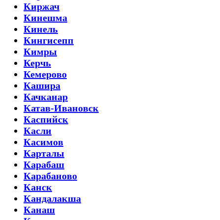
Киржач
Кинешма
Кинель
Кингисепп
Кимры
Керчь
Кемерово
Кашира
Качканар
Катав-Ивановск
Каспийск
Касли
Касимов
Карталы
Карабаш
Карабаново
Канск
Кандалакша
Канаш