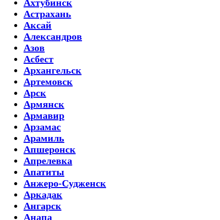
Ахтубинск
Астрахань
Аксай
Александров
Азов
Асбест
Архангельск
Артемовск
Арск
Армянск
Армавир
Арзамас
Арамиль
Апшеронск
Апрелевка
Апатиты
Анжеро-Судженск
Аркадак
Ангарск
Анапа