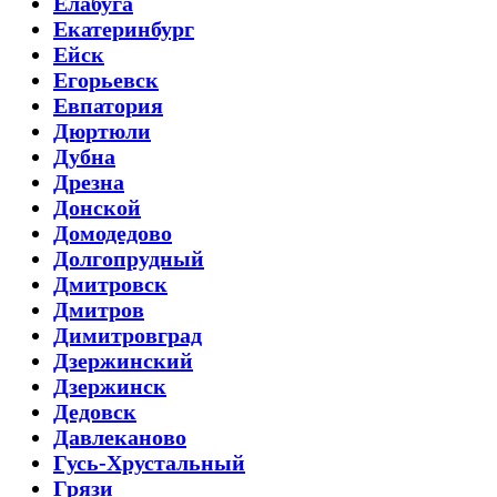
Елабуга
Екатеринбург
Ейск
Егорьевск
Евпатория
Дюртюли
Дубна
Дрезна
Донской
Домодедово
Долгопрудный
Дмитровск
Дмитров
Димитровград
Дзержинский
Дзержинск
Дедовск
Давлеканово
Гусь-Хрустальный
Грязи