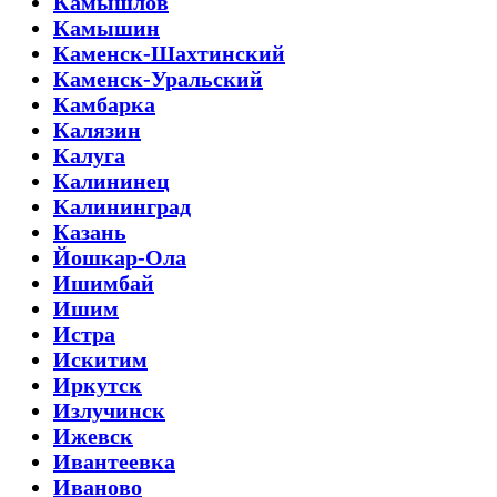
Камышлов
Камышин
Каменск-Шахтинский
Каменск-Уральский
Камбарка
Калязин
Калуга
Калининец
Калининград
Казань
Йошкар-Ола
Ишимбай
Ишим
Истра
Искитим
Иркутск
Излучинск
Ижевск
Ивантеевка
Иваново