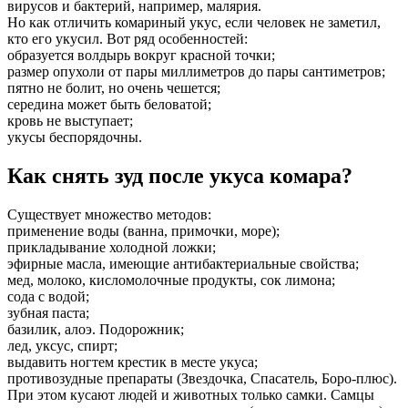
вирусов и бактерий, например, малярия.
Но как отличить комариный укус, если человек не заметил,
кто его укусил. Вот ряд особенностей:
образуется волдырь вокруг красной точки;
размер опухоли от пары миллиметров до пары сантиметров;
пятно не болит, но очень чешется;
середина может быть беловатой;
кровь не выступает;
укусы беспорядочны.
Как снять зуд после укуса комара?
Существует множество методов:
применение воды (ванна, примочки, море);
прикладывание холодной ложки;
эфирные масла, имеющие антибактериальные свойства;
мед, молоко, кисломолочные продукты, сок лимона;
сода с водой;
зубная паста;
базилик, алоэ. Подорожник;
лед, уксус, спирт;
выдавить ногтем крестик в месте укуса;
противозудные препараты (Звездочка, Спасатель, Боро-плюс).
При этом кусают людей и животных только самки. Самцы