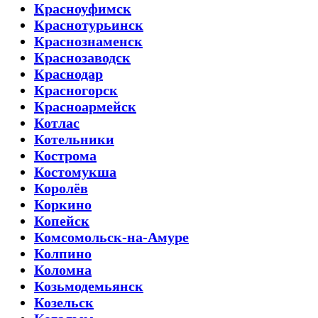
Красноуфимск
Краснотурьинск
Краснознаменск
Краснозаводск
Краснодар
Красногорск
Красноармейск
Котлас
Котельники
Кострома
Костомукша
Королёв
Коркино
Копейск
Комсомольск-на-Амуре
Колпино
Коломна
Козьмодемьянск
Козельск