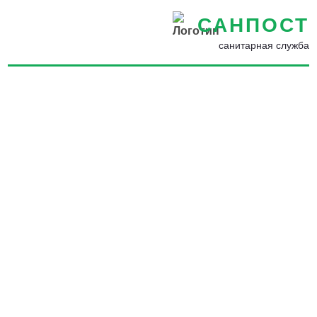
САНПОСТ
санитарная служба
Борьба с кротами на
участке в Одинцово - Как
избавиться от кротов на
дачном участке раз и
навсегда