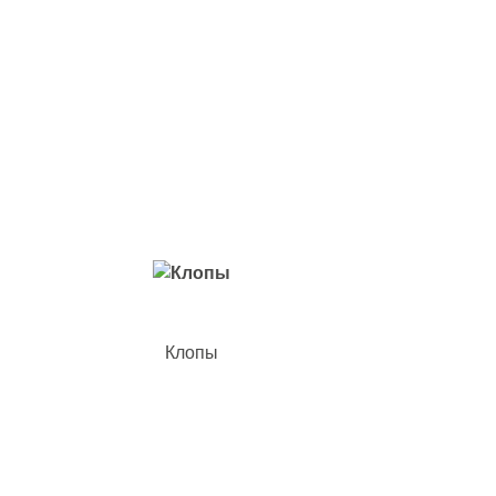
Вредители с которыми мы боремся
Клопы