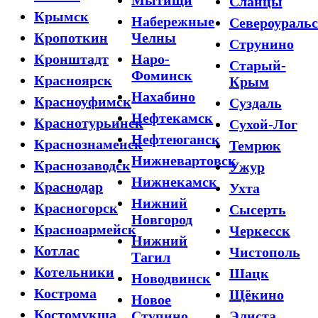
Сланцы
Крымск
Набережные
Североураль
Кропоткин
Челны
Струнино
Кронштадт
Наро-
Старый-
Фоминск
Красноярск
Крым
Нахабино
Красноуфимск
Суздаль
Нефтекамск
Краснотурьинск
Сухой-Лог
Нефтеюганск
Краснознаменск
Темрюк
Нижневартовск
Краснозаводск
Ужур
Нижнекамск
Краснодар
Ухта
Нижний
Красногорск
Сысерть
Новгород
Красноармейск
Черкесск
Нижний
Котлас
Чистополь
Тагил
Котельники
Шацк
Новодвинск
Кострома
Щёкино
Новое
Костомукша
Ступино
Элиста