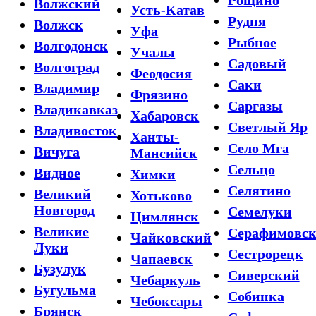
Волжский
Усть-Катав
Рудня
Волжск
Уфа
Рыбное
Волгодонск
Учалы
Садовый
Волгоград
Феодосия
Саки
Владимир
Фрязино
Саргазы
Владикавказ
Хабаровск
Светлый Яр
Владивосток
Ханты-
Село Мга
Вичуга
Мансийск
Сельцо
Видное
Химки
Селятино
Великий
Хотьково
Новгород
Семелуки
Цимлянск
Великие
Серафимовс
Чайковский
Луки
Сестрорецк
Чапаевск
Бузулук
Сиверский
Чебаркуль
Бугульма
Собинка
Чебоксары
Брянск