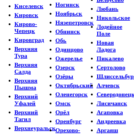
Ногинск
Киселевск
Любань
Ноябрьск
Кировск
Никольское
Нязепетровск
Кирово-
Лодейное
Чепецк
Обнинск
Поле
Кировград
Обь
Новая
Верхняя
Одинцово
Ладога
Тура
Ожерелье
Пикалево
Верхняя
Озерск
Сертолово
Салда
Озёры
Шлиссельбур
Верхняя
Октябрьский
Алчевск
Пышма
Оленегорск
Северодонец
Верхний
Уфалей
Омск
Лисичанск
Верхний
Орёл
Агаповка
Тагил
Оренбург
Андреевка
Верхнеуральск
Орехово-
Аргаяш