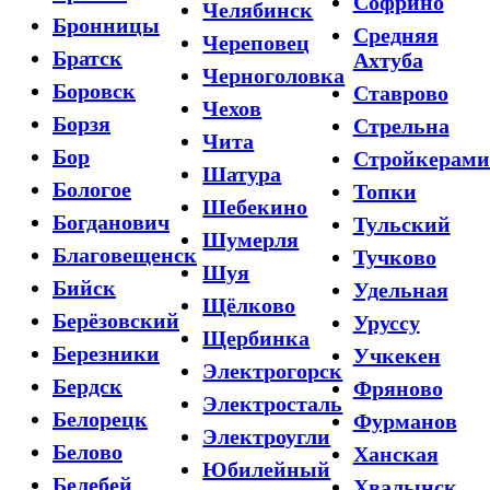
Софрино
Челябинск
Бронницы
Средняя
Череповец
Братск
Ахтуба
Черноголовка
Боровск
Ставрово
Чехов
Борзя
Стрельна
Чита
Бор
Стройкерами
Шатура
Бологое
Топки
Шебекино
Богданович
Тульский
Шумерля
Благовещенск
Тучково
Шуя
Бийск
Удельная
Щёлково
Берёзовский
Уруссу
Щербинка
Березники
Учкекен
Электрогорск
Бердск
Фряново
Электросталь
Белорецк
Фурманов
Электроугли
Белово
Ханская
Юбилейный
Белебей
Хвалынск