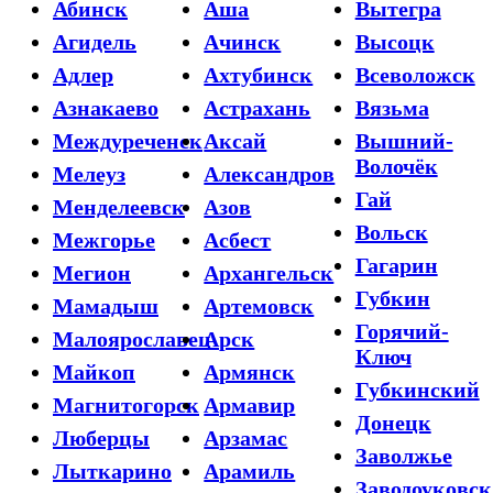
Абинск
Аша
Вытегра
Агидель
Ачинск
Высоцк
Адлер
Ахтубинск
Всеволожск
Азнакаево
Астрахань
Вязьма
Междуреченск
Аксай
Вышний-
Волочёк
Мелеуз
Александров
Гай
Менделеевск
Азов
Вольск
Межгорье
Асбест
Гагарин
Мегион
Архангельск
Губкин
Мамадыш
Артемовск
Горячий-
Малоярославец
Арск
Ключ
Майкоп
Армянск
Губкинский
Магнитогорск
Армавир
Донецк
Люберцы
Арзамас
Заволжье
Лыткарино
Арамиль
Заводоуковск