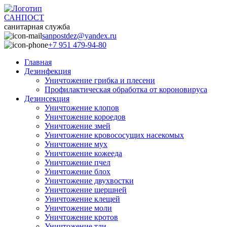
САНПОСТ
санитарная служба
sanpostdez@yandex.ru
+7 951 479-94-80
Главная
Дезинфекция
Уничтожение грибка и плесени
Профилактическая обработка от короновируса
Дезинсекция
Уничтожение клопов
Уничтожение короедов
Уничтожение змей
Уничтожение кровососущих насекомых
Уничтожение мух
Уничтожение кожееда
Уничтожение пчел
Уничтожение блох
Уничтожение двухвостки
Уничтожение шершней
Уничтожение клещей
Уничтожение моли
Уничтожение кротов
Уничтожение тли