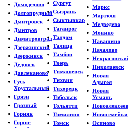
Сургут
Домодедово
Маркс
Сызрань
Долгопрудный
Мартюш
Сыктывкар
Дмитровск
Медведево
Таганрог
Дмитров
Монино
Талдом
Димитровград
Навашино
Талица
Дзержинский
Началово
Тамбов
Дзержинск
Некрасовски
Тверь
Дедовск
Николаевск
Тимашевск
Давлеканово
Новая
Тихвин
Гусь-
Адыгея
Хрустальный
Тихорецк
Новая
Грязи
Тобольск
Усмань
Грозный
Тольятти
Новоалексеев
Горняк
Томилино
Новосемейки
Горно-
Томск
Осиново