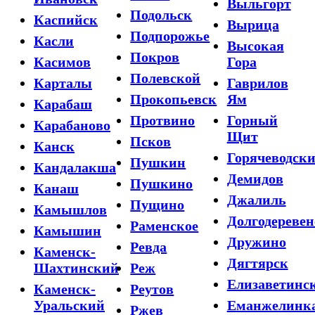
Выльгорт
Подольск
Каспийск
Вырица
Подпорожье
Касли
Высокая
Покров
Касимов
Гора
Полевской
Карталы
Гаврилов
Прокопьевск
Ям
Карабаш
Протвино
Горный
Карабаново
Щит
Псков
Канск
Горячеводск
Пушкин
Кандалакша
Демидов
Пушкино
Канаш
Джалиль
Пущино
Камышлов
Долгодеревен
Раменское
Камышин
Дружино
Ревда
Каменск-
Дягтярск
Шахтинский
Реж
Елизаветинс
Каменск-
Реутов
Уральский
Еманжелинк
Ржев