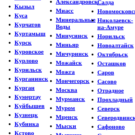
Александровск
Салда
Кызыл
Миасс
Новомосковс
Куса
Минеральные
Николаевск-
Курчатов
Воды
на-Амуре
Куртамыш
Минусинск
Норильск
Курск
Миньяр
Новоалтайск
Куровское
Мичуринск
Октябрьск
Курлово
Можайск
Осташков
Курильск
Можга
Саров
Курганинск
Мончегорск
Сасово
Курган
Москва
Отрадное
Кумертау
Мурманск
Прохладный
Куйбышев
Муром
Северск
Кузнецк
Мценск
Северодвинс
Кубинка
Мыски
Сафоново
Кстово
Мытищи