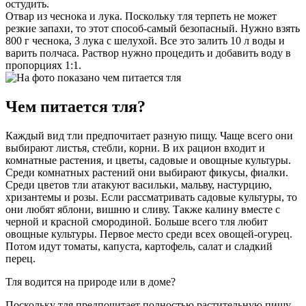
остудить.
Отвар из чеснока и лука. Поскольку тля терпеть не может
резкие запахи, то этот способ-самый безопасный. Нужно взять
800 г чеснока, 3 лука с шелухой. Все это залить 10 л воды и
варить полчаса. Раствор нужно процедить и добавить воду в
пропорциях 1:1.
Чем питается тля?
Каждый вид тли предпочитает разную пищу. Чаще всего они
выбирают листья, стебли, корни. В их рацион входит и
комнатные растения, и цветы, садовые и овощные культуры.
Среди комнатных растений они выбирают фикусы, фиалки.
Среди цветов тли атакуют васильки, мальву, настурцию,
хризантемы и розы. Если рассматривать садовые культуры, то
они любят яблони, вишню и сливу. Также калину вместе с
черной и красной смородиной. Больше всего тля любит
овощные культуры. Первое место среди всех овощей-огурец.
Потом идут томаты, капуста, картофель, салат и сладкий
перец.
Тля водится на природе или в доме?
Поскольку тля предпочитает полностью растительную пищу.