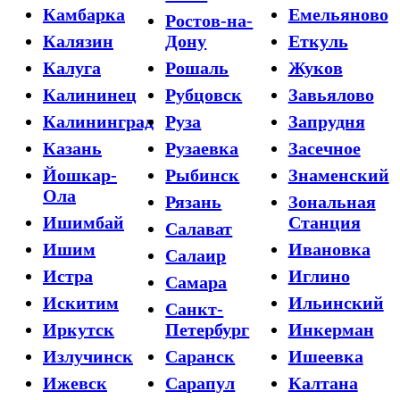
Камбарка
Емельяново
Ростов-на-
Калязин
Дону
Еткуль
Калуга
Рошаль
Жуков
Калининец
Рубцовск
Завьялово
Калининград
Руза
Запрудня
Казань
Рузаевка
Засечное
Йошкар-
Рыбинск
Знаменский
Ола
Рязань
Зональная
Ишимбай
Станция
Салават
Ишим
Ивановка
Салаир
Истра
Иглино
Самара
Искитим
Ильинский
Санкт-
Иркутск
Петербург
Инкерман
Излучинск
Саранск
Ишеевка
Ижевск
Сарапул
Калтана