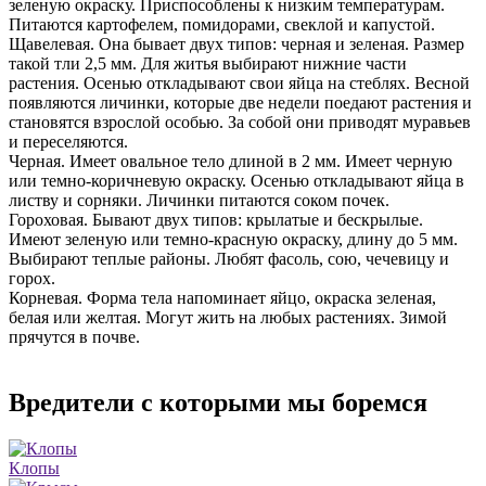
зеленую окраску. Приспособлены к низким температурам.
Питаются картофелем, помидорами, свеклой и капустой.
Щавелевая. Она бывает двух типов: черная и зеленая. Размер
такой тли 2,5 мм. Для житья выбирают нижние части
растения. Осенью откладывают свои яйца на стеблях. Весной
появляются личинки, которые две недели поедают растения и
становятся взрослой особью. За собой они приводят муравьев
и переселяются.
Черная. Имеет овальное тело длиной в 2 мм. Имеет черную
или темно-коричневую окраску. Осенью откладывают яйца в
листву и сорняки. Личинки питаются соком почек.
Гороховая. Бывают двух типов: крылатые и бескрылые.
Имеют зеленую или темно-красную окраску, длину до 5 мм.
Выбирают теплые районы. Любят фасоль, сою, чечевицу и
горох.
Корневая. Форма тела напоминает яйцо, окраска зеленая,
белая или желтая. Могут жить на любых растениях. Зимой
прячутся в почве.
Вредители с которыми мы боремся
Клопы