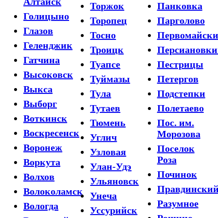
Алтайск
Торжок
Панковка
Голицыно
Торопец
Парголово
Глазов
Тосно
Первомайск
Геленджик
Троицк
Персиановки
Гатчина
Туапсе
Пестрицы
Высоковск
Туймазы
Петергов
Выкса
Тула
Подстепки
Выборг
Тутаев
Полетаево
Воткинск
Тюмень
Пос. им.
Воскресенск
Морозова
Углич
Воронеж
Поселок
Узловая
Роза
Воркута
Улан-Удэ
Починок
Волхов
Ульяновск
Правдински
Волоколамск
Унеча
Разумное
Вологда
Уссурийск
Рощино