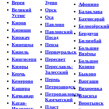
Верея
Зуево
Афонино
Великий
Орск
Балаклава
Устюг
Оса
Бахчисарай
Киров
Павлово
Белоозёрски
Кириши
Павловский
Бердяуш
Киржач
Посад
Билимбай
Кинешма
Пенза
Большие
Кинель
Первоуральск
Вязёмы
Кингисепп
Пересвет
Большое
Кимры
Переславль-
Козино
Залесский
Керчь
Быково
Пермь
Кемерово
Варгаши
Петрозаводск
Кашира
Вихоревка
Петропавловск-
Качканар
Власиха
Камчатский
Катав-
Воротынск
Пласт
Ивановск