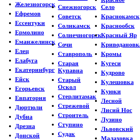
Железногорск
Снежногорск
Село
Ефремов
Советск
Краснокамск
Ессентуки
Соликамск
Краснообск
Ермолино
Солнечногорск
Красный Яр
Еманжелинск
Сочи
Криводановк
Елец
Ставрополь
Кромы
Елабуга
Старая
Кугеси
Екатеринбург
Купавна
Кудрово
Ейск
Старый
Кулешовка
Оскол
Егорьевск
Куюки
Стерлитамак
Евпатория
Лесной
Стрежевой
Дюртюли
Лисий Нос
Строитель
Дубна
Лузино
Ступино
Дрезна
Львовский
Судак
Донской
Малаховка