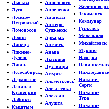
Лысьва
Апшеронск
Железноводс
Луга
Апрелевка
Закаменск
Лосино-
Апатиты
Коммунар
Петровский
Анжеро-
Гурьевск
Ломоносов
Судженск
Махачкала
Лобня
Аркадак
Михайловск
Липецк
Ангарск
Мурино
Ликино-
Анапа
Дулево
Находка
Лысково
Ливны
Невинномыс
Луховицы
Лесосибирск
Нижнеудинс
Амурск
Лермонтов
Нижние-
Альметьевск
Серги
Ленинск-
Алексеевка
Кузнецкий
Нижняя-
Алексин
Тура
Лабинск
Алушта
Нижняя-
Кыштым