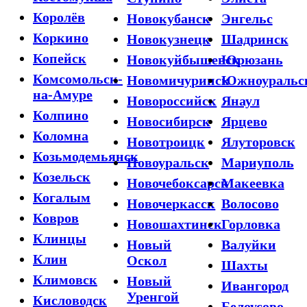
Королёв
Новокубанск
Энгельс
Коркино
Новокузнецк
Шадринск
Копейск
Новокуйбышевск
Юрюзань
Комсомольск-
Новомичуринск
Южноуральс
на-Амуре
Новороссийск
Янаул
Колпино
Новосибирск
Ярцево
Коломна
Новотроицк
Ялуторовск
Козьмодемьянск
Новоуральск
Мариуполь
Козельск
Новочебоксарск
Макеевка
Когалым
Новочеркасск
Волосово
Ковров
Новошахтинск
Горловка
Клинцы
Новый
Валуйки
Клин
Оскол
Шахты
Климовск
Новый
Ивангород
Уренгой
Кисловодск
Белоусово