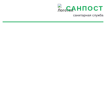
САНПОСТ
санитарная служба
Обработка от муравьев в
Пересвете - Избавиться от
муравьев на участке
навсегда