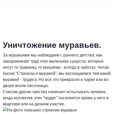
от 3 200 Руб.
ПОЗВОНИТЬ
Уничтожение муравьев.
За муравьями мы наблюдаем с раннего детства: как
Договорная
завораживает труд этих маленьких существ, которые
несут то травинку, то крошечку - всегда в заботах. Читая
ПОЗВОНИТЬ
басню “Стрекоза и муравей”, мы восхищаемся тем какой
муравей - трудяга. Но все это прекрасно в парке или во
дворе возле песочницы.
от 1500 Руб.
Совсем другие чувства начинает испытывать человек,
когда коллектив этих “трудяг” поселяется прямо у него в
ПОЗВОНИТЬ
квартире или на дачном участке.