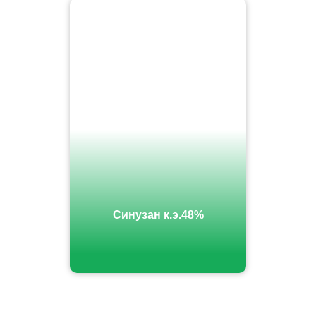
Синузан к.э.48%