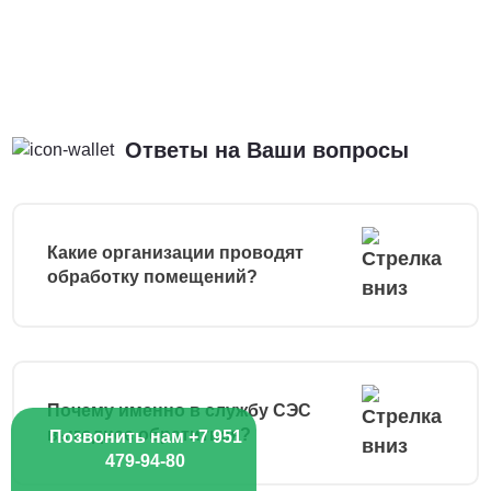
Ответы на Ваши вопросы
Какие организации проводят
обработку помещений?
Почему именно в службу СЭС
выгоднее обратиться?
Позвонить нам +7 951
479-94-80