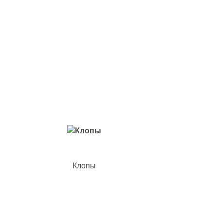
Вредители с которыми мы боремся
Клопы