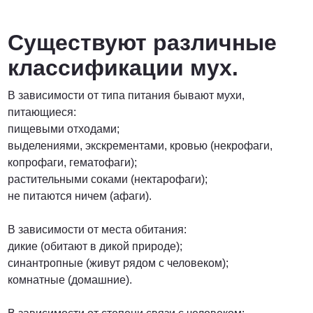
от 6900 руб. за га
Существуют различные
ПОЗВОНИТЬ
классификации мух.
В зависимости от типа питания бывают мухи,
от 6400 руб. за га
питающиеся:
пищевыми отходами;
ПОЗВОНИТЬ
выделениями, экскрементами, кровью (некрофаги,
копрофаги, гематофаги);
растительными соками (нектарофаги);
не питаются ничем (афаги).
договорная
В зависимости от места обитания:
ПОЗВОНИТЬ
дикие (обитают в дикой природе);
синантропные (живут рядом с человеком);
комнатные (домашние).
от 15 рублей за 1 км