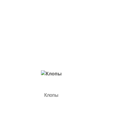
Вредители с которыми мы боремся
Клопы