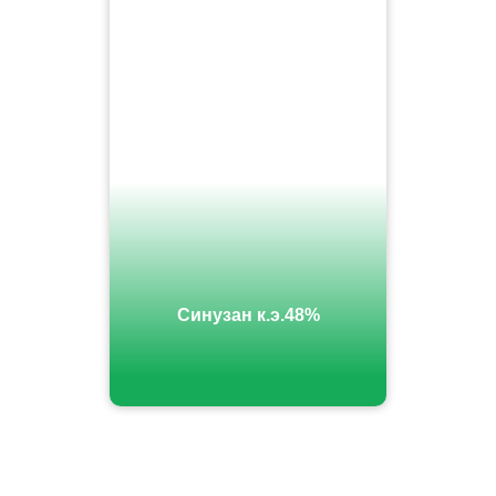
Синузан к.э.48%