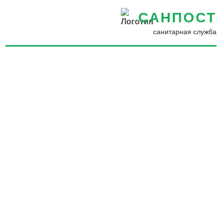
САНПОСТ
санитарная служба
Борьба с мухами на участке
в Пересвете - Уничтожение
и обработка домов и
помещений